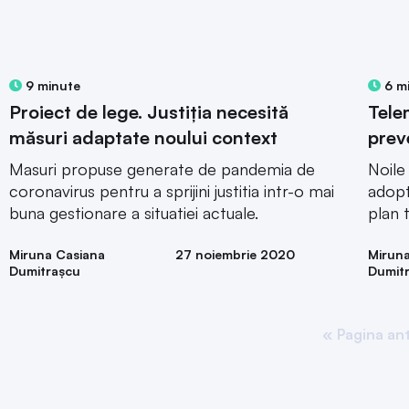
9 minute
6 m
Proiect de lege. Justiția necesită
Tele
măsuri adaptate noului context
pre
Masuri propuse generate de pandemia de
Noile
coronavirus pentru a sprijini justitia intr-o mai
adopt
buna gestionare a situatiei actuale.
plan 
Miruna Casiana
27 noiembrie 2020
Mirun
Dumitrașcu
Dumit
« Pagina an