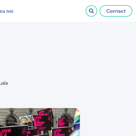
Contact
cu noi
uala