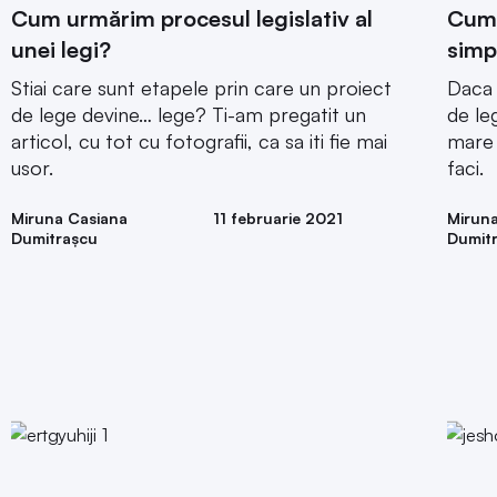
Cum urmărim procesul legislativ al
Cum 
unei legi?
simp
Stiai care sunt etapele prin care un proiect
Daca 
de lege devine… lege? Ti-am pregatit un
de leg
articol, cu tot cu fotografii, ca sa iti fie mai
mare 
usor.
faci.
Miruna Casiana
11 februarie 2021
Mirun
Dumitrașcu
Dumit