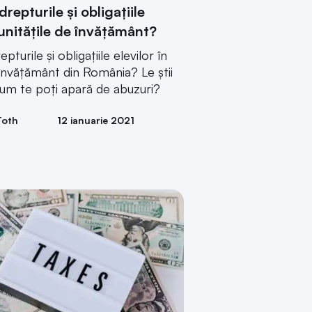
repturile și obligațiile
 unitățile de învățământ?
pturile și obligațiile elevilor în
învățământ din România? Le știi
um te poți apară de abuzuri?
Toth
12 ianuarie 2021