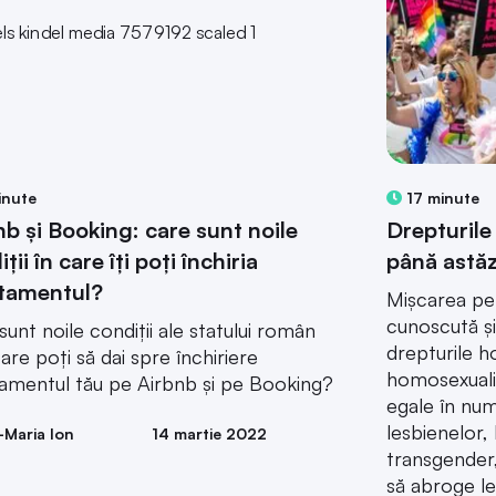
inute
17 minute
nb și Booking: care sunt noile
Drepturile
ții în care îți poți închiria
până astăz
tamentul?
Mișcarea pe
cunoscută ș
sunt noile condiții ale statului român
drepturile h
care poți să dai spre închiriere
homosexualil
amentul tău pe Airbnb și pe Booking?
egale în num
lesbienelor,
-Maria Ion
14 martie 2022
transgender,
să abroge le