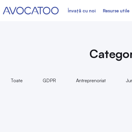
Învață cu noi
Resurse utile
Categor
Toate
GDPR
Antreprenoriat
Ju