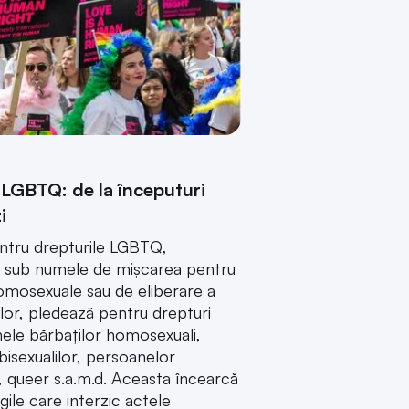
 LGBTQ: de la începuturi
i
ntru drepturile LGBTQ,
i sub numele de mișcarea pentru
omosexuale sau de eliberare a
or, pledează pentru drepturi
ele bărbaților homosexuali,
 bisexualilor, persoanelor
 queer s.a.m.d. Aceasta încearcă
gile care interzic actele