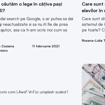
căutăm o lege în câțiva pași
Care sunt d
li?
elevilor în
dai search pe Google, s-ar putea sa dai
Care sunt dre
i neactualizate si sa nu iti fie de prea
sistemul de 
ajutor, asa ca ti-am scris noi cum sa
pe toate? C
Roxana-Lidia 
a Casiana
11 februarie 2021
rașcu