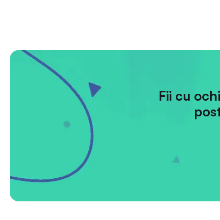
Fii cu och
post