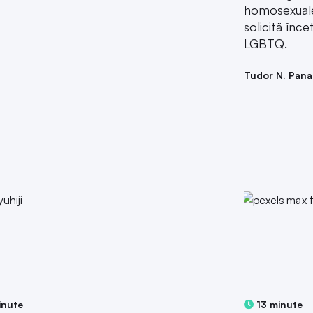
homosexuale 
solicită înce
LGBTQ.
Tudor N. Pana
inute
13 minute