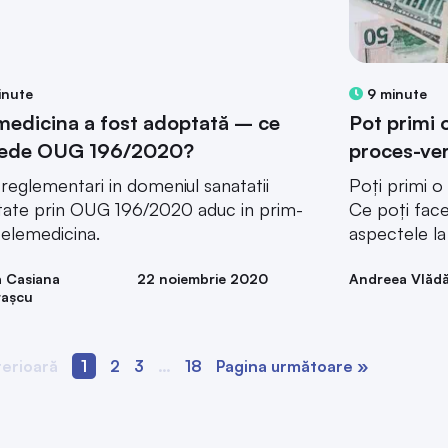
inute
9 minute
medicina a fost adoptată – ce
Pot primi 
vede OUG 196/2020?
proces-ve
 reglementari in domeniul sanatatii
Poți primi 
ate prin OUG 196/2020 aduc in prim-
Ce poți face 
telemedicina.
aspectele la 
a Casiana
22 noiembrie 2020
Andreea Vlăd
rașcu
terioară
1
2
3
…
18
Pagina următoare »