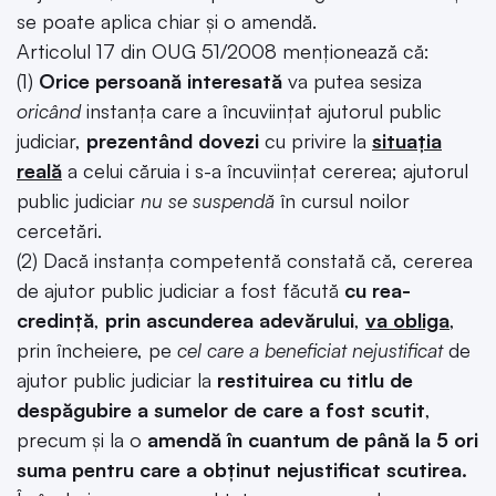
se poate aplica chiar și o amendă.
Articolul 17 din OUG 51/2008 menționează că:
(1)
Orice persoană interesată
va putea sesiza
oricând
instanţa care a încuviinţat ajutorul public
judiciar,
prezentând dovezi
cu privire la
situaţia
reală
a celui căruia i s-a încuviinţat cererea; ajutorul
public judiciar
nu se suspendă
în cursul noilor
cercetări.
(2) Dacă instanţa competentă constată că, cererea
de ajutor public judiciar a fost făcută
cu rea-
credinţă
,
prin ascunderea adevărului
,
va obliga
,
prin încheiere, pe
cel care a beneficiat nejustificat
de
ajutor public judiciar la
restituirea cu titlu de
despăgubire a sumelor de care a fost scutit
,
precum şi la o
amendă în cuantum de până la 5 ori
suma pentru care a obţinut nejustificat scutirea.