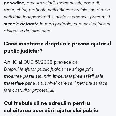
periodice
, precum salarii, indemnizaţii, onorarii,
rente, chirii, profit din activităţi comerciale sau dintr-o
activitate independentă şi altele asemenea, precum şi
sumele datorate
în mod periodic, cum ar fi chiriile şi
obligaţiile de întreţinere.
Când încetează drepturile privind ajutorul
public judiciar?
Art. 10 al OUG 51/2008 prevede că:
Dreptul la ajutor public judiciar se stinge prin
moartea părţii
sau prin
îmbunătăţirea stării
sale
materiale
până la un nivel care
să îi permită să facă
faţă costurilor procesului.
Cui trebuie să ne adresăm pentru
solicitarea acordării ajutorului public