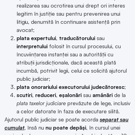
realizarea sau ocrotirea unui drept ori interes
legitim în justiţie sau pentru prevenirea unui
litigiu, denumită în continuare asistenţă prin
avocat;
plata expertului
,
traducătorului
sau
interpretului
folosit în cursul procesului, cu
încuviinţarea instanţei sau a autorităţii cu
atribuţii jurisdicţionale, dacă această plată
incumbă, potrivit legii, celui ce solicită ajutorul
public judiciar;
plata onorariului executorului judecătoresc
;
scutiri
,
reduceri
,
eşalonări
sau
amânări
de la
plata taxelor judiciare
prevăzute de lege, inclusiv
a celor datorate în faza de executare silită.
Ajutorul public judiciar se poate acorda
separat sau
cumulat
, însă nu
nu poate depăşi
, în cursul unei