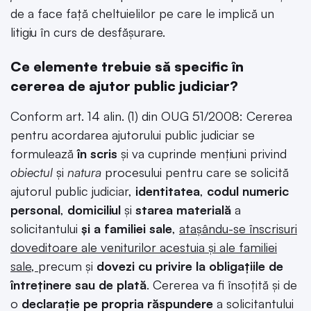
de a face față cheltuielilor pe care le implică un
litigiu în curs de desfășurare.
Ce elemente trebuie să specific în
cererea de ajutor public judiciar?
Conform art. 14 alin. (1) din OUG 51/2008: Cererea
pentru acordarea ajutorului public judiciar se
formulează
în scris
şi va cuprinde menţiuni privind
obiectul
şi
natura
procesului pentru care se solicită
ajutorul public judiciar,
identitatea
,
codul numeric
personal
,
domiciliul
şi
starea materială
a
solicitantului
şi a familiei sale
,
ataşându-se înscrisuri
doveditoare ale veniturilor acestuia şi ale familiei
sale,
precum şi
dovezi cu privire la obligaţiile de
întreţinere sau de plată
. Cererea va fi însoţită şi de
o
declaraţie pe propria răspundere
a solicitantului