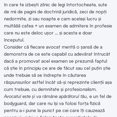
în care te izbești zilnic de legi întortocheate, sute
de mii de pagini de doctrină juridică, zeci de nopți
nedormite, zi sau noapte e cam același lucru și
multăăă cafea + un examen de admitere în profesie
care nu este deloc ușor … și acesta e doar
începutul.
Consider că fiecare avocat merită o șansă de a
demonstra de ce este capabil cu adevărat întrucât
dacă a promovat acel examen se prezumă faptul
că știe în principiu ce are de făcut sau cel puțin știe
unde trebuie să se îndrepte în căutarea
răspunsurilor astfel încât să-și reprezinte clienții așa
cum trebuie, cu demnitate și profesionalism.
Avocatul este și va rămâne apărătorul tău
, e un fel de
bodyguard, dar care nu își va folosi forța fizică
pentru a-i pune la punct pe cei care îți cauzează