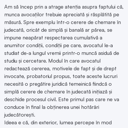
Am să încep prin a atrage atenția asupra faptului că,
munca avocaților trebuie apreciată și răsplătită pe
măsură. Spre exemplu într-o cerere de chemare în
judecată, oricât de simplă și banală ar părea, se
impune neapărat respectarea cumulativă a
anumitor condiții, condiții pe care, avocatul le-a
studiat de-a lungul vremii printr-o muncă asiduă de
studiu și cercetare. Modul în care avocatul
redactează cererea, motivele de fapt și de drept
invocate, probatoriul propus, toate aceste lucruri
necesită o pregătire juridică temeinică fiindcă o
simplă cerere de chemare în judecată inițiază și
deschide procesul civil. Este primul pas care ne va
conduce în final la obținerea unei hotărâri
judecătorești.
Ideea e că, din exterior, lumea percepe în mod