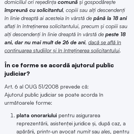
domiciliul ori reşedinţa
comună
şi gospodăreşte
împreună cu solicitantul
, copiii sau alţi descendenţi
în linie dreaptă ai acesteia în vârstă de
până la 18 ani
aflaţi în întreţinerea solicitantului, precum şi copiii sau
alţi descendenţi în linie dreaptă în vârstă de
peste 18
ani, dar nu mai mult de 26 de ani
,
dacă se află în
continuarea studiilor şi în întreţinerea solicitantului
.
În ce forme se acordă ajutorul public
judiciar?
Art. 6 al OUG 51/2008 prevede că:
Ajutorul public judiciar se poate acorda în
următoarele forme:
plata onorariului
pentru asigurarea
reprezentării, asistenţei juridice şi, după caz, a
apărării, printr-un avocat
numit
sau
ales
, pentru