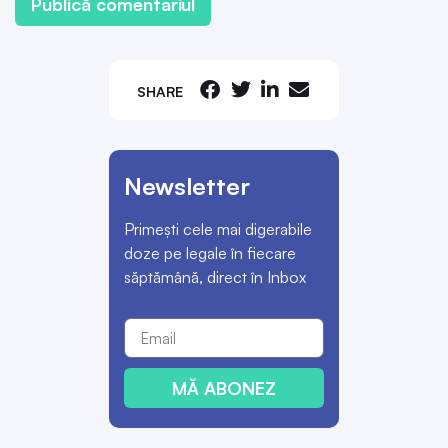
SHARE
Newsletter
Primești cele mai digerabile
doze pe legale în fiecare
săptămână, direct în Inbox
MĂ ABONEZ