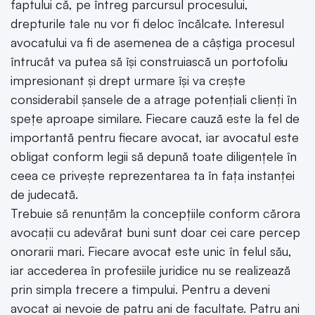
faptului că, pe întreg parcursul procesului,
drepturile tale nu vor fi deloc încălcate. Interesul
avocatului va fi de asemenea de a câștiga procesul
întrucât va putea să își construiască un portofoliu
impresionant și drept urmare își va crește
considerabil șansele de a atrage potențiali clienți în
spețe aproape similare. Fiecare cauză este la fel de
importantă pentru fiecare avocat, iar avocatul este
obligat conform legii să depună toate diligențele în
ceea ce privește reprezentarea ta în fața instanței
de judecată.
Trebuie să renunțăm la concepțiile conform cărora
avocații cu adevărat buni sunt doar cei care percep
onorarii mari. Fiecare avocat este unic în felul său,
iar accederea în profesiile juridice nu se realizează
prin simpla trecere a timpului. Pentru a deveni
avocat ai nevoie de patru ani de facultate. Patru ani