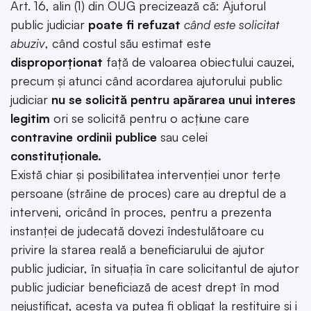
Art. 16, alin (1) din OUG precizează că: Ajutorul
public judiciar
poate fi refuzat
când este solicitat
abuziv
, când costul său estimat este
disproporţionat
faţă de valoarea obiectului cauzei,
precum şi atunci când acordarea ajutorului public
judiciar
nu se solicită pentru apărarea unui interes
legitim
ori se solicită pentru o acţiune care
contravine ordinii publice
sau celei
constituţionale.
Există chiar și posibilitatea intervenției unor terțe
persoane (străine de proces) care au dreptul de a
interveni, oricând în proces, pentru a prezenta
instanței de judecată dovezi îndestulătoare cu
privire la starea reală a beneficiarului de ajutor
public judiciar, în situația în care solicitantul de ajutor
public judiciar beneficiază de acest drept în mod
nejustificat, acesta va putea fi obligat la restituire și i