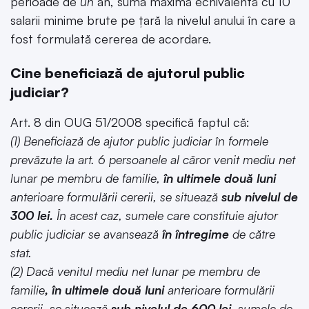
perioade de
un
an, suma maximă echivalentă cu 10
salarii minime brute pe ţară la nivelul anului în care a
fost formulată cererea de acordare.
Cine beneficiază de ajutorul public
judiciar?
Art. 8 din OUG 51/2008 specifică faptul că:
(1) Beneficiază de ajutor public judiciar în formele
prevăzute la art. 6 persoanele al căror venit mediu net
lunar pe membru de familie,
în ultimele două luni
anterioare formulării cererii, se situează
sub nivelul de
300 lei.
În acest caz, sumele care constituie ajutor
public judiciar se avansează
în întregime
de către
stat.
(2) Dacă venitul mediu net lunar pe membru de
familie
, în ultimele două luni
anterioare formulării
cererii, se situează
sub nivelul de 600 lei
, sumele de