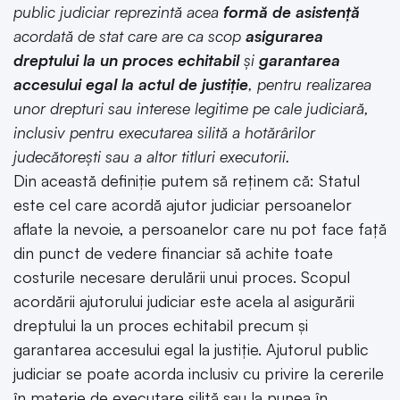
public judiciar reprezintă acea
formă de asistenţă
acordată de stat care are ca scop
asigurarea
dreptului la un proces echitabil
şi
garantarea
accesului egal la actul de justiţie
, pentru realizarea
unor drepturi sau interese legitime pe cale judiciară,
inclusiv pentru executarea silită a hotărârilor
judecătoreşti sau a altor titluri executorii.
Din această definiție putem să reținem că: Statul
este cel care acordă ajutor judiciar persoanelor
aflate la nevoie, a persoanelor care nu pot face față
din punct de vedere financiar să achite toate
costurile necesare derulării unui proces. Scopul
acordării ajutorului judiciar este acela al asigurării
dreptului la un proces echitabil precum și
garantarea accesului egal la justiție. Ajutorul public
judiciar se poate acorda inclusiv cu privire la cererile
în materie de executare silită sau la punea în