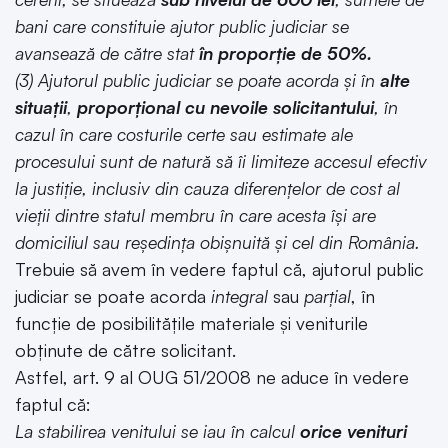
bani care constituie ajutor public judiciar se
avansează de către stat
în proporţie de 50%.
(3) Ajutorul public judiciar se poate acorda şi în
alte
situaţii
,
proporţional cu nevoile solicitantului
, în
cazul în care costurile certe sau estimate ale
procesului sunt de natură să îi limiteze accesul efectiv
la justiţie, inclusiv din cauza diferenţelor de cost al
vieţii dintre statul membru în care acesta îşi are
domiciliul sau reşedinţa obişnuită şi cel din România.
Trebuie să avem în vedere faptul că, ajutorul public
judiciar se poate acorda
integral
sau
parțial
, în
funcție de posibilitățile materiale și veniturile
obținute de către solicitant.
Astfel, art. 9 al OUG 51/2008 ne aduce în vedere
faptul că:
La stabilirea venitului se iau în calcul
orice venituri