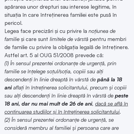
apărarea unor drepturi sau interese legitime, în
situația în care întreținerea familiei este pusă în
pericol.
Legea face precizări și cu privire la
noțiunea de
familie
și care sunt
limitele de vârstă
pentru membri
de familie cu privire la obligația legală de întreținere.
Astfel art. 5 al OUG 51/2008 prevede că:
(1) În sensul prezentei ordonanţe de urgenţă, prin
familie se înţelege soţul/soţia, copiii sau alţi
descendenţi în linie dreaptă în vârstă de
până la 18
ani
aflaţi în întreţinerea solicitantului, precum şi copiii
sau alţi descendenţi în linie dreaptă în vârstă de
peste
18 ani, dar nu mai mult de 26 de ani
,
dacă se află în
continuarea studiilor şi în întreţinerea solicitantului
.
(2) În sensul prezentei ordonanţe de urgenţă, se
consideră membru al familiei şi persoana care are