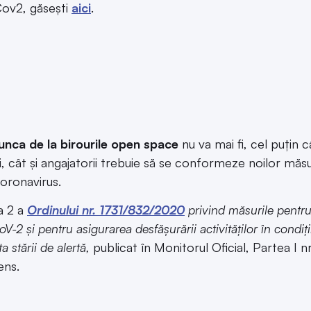
ov2, găseşti
aici
.
nca de la birourile open space
nu va mai fi, cel puţin c
ii, cât şi angajatorii trebuie să se conformeze noilor măs
coronavirus.
a 2 a
Ordinului nr. 1731/832/2020
privind măsurile pentru
-2 și pentru asigurarea desfășurării activităților ı̂n condiț
a stării de alertă,
publicat în Monitorul Oficial, Partea I
ens.