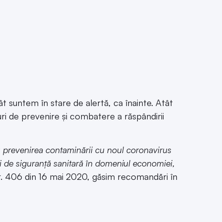
ât suntem în stare de alertă, ca înainte. Atât
uri de prevenire şi combatere a răspândirii
 prevenirea contaminării cu noul coronavirus
ii de siguranță sanitară ı̂n domeniul economiei,
 nr. 406 din 16 mai 2020, găsim recomandări în