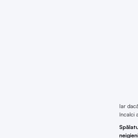
Iar dacă
încalci 
Spălatu
neigien