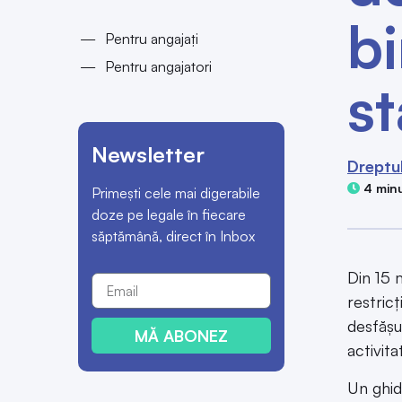
b
Pentru angajați
Pentru angajatori
st
Newsletter
Dreptul
4 minu
Primești cele mai digerabile
doze pe legale în fiecare
săptămână, direct în Inbox
Din 15 
restricţ
desfăş
MĂ ABONEZ
activit
Un ghid