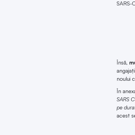
SARS-C
Însă,
mu
angajaţ
noului 
În anex
SARS CoV
pe durat
acest s