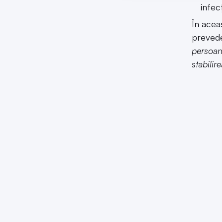
infec
În acea
preved
persoane
stabilir