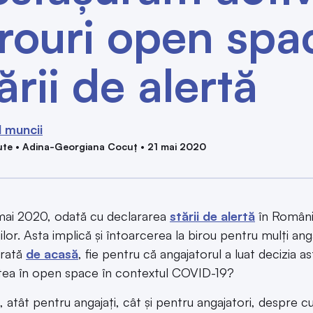
irouri open spa
ării de alertă
 muncii
te • Adina-Georgiana Cocuț • 21 mai 2020
mai 2020, odată cu declararea
stării de alertă
în România
iilor. Asta implică şi întoarcerea la birou pentru mulţi an
urată
de acasă
, fie pentru că angajatorul a luat decizia
atea în open space în contextul COVID-19?
, atât pentru angajaţi, cât şi pentru angajatori, despre