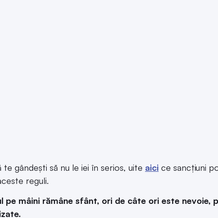
 te gândeşti să nu le iei în serios, uite
aici
ce sancţiuni po
aceste reguli.
l pe mâini rămâne sfânt, ori de câte ori este nevoie, p
izate.