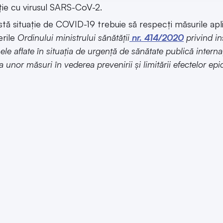
ție cu virusul SARS-CoV-2.
stă situaţie de COVID-19 trebuie să respecţi măsurile apli
erile
Ordinului ministrului sănătății
nr. 414/2020
privind in
le aflate în situația de urgență de sănătate publică intern
ea unor măsuri în vederea prevenirii și limitării efectelor ep