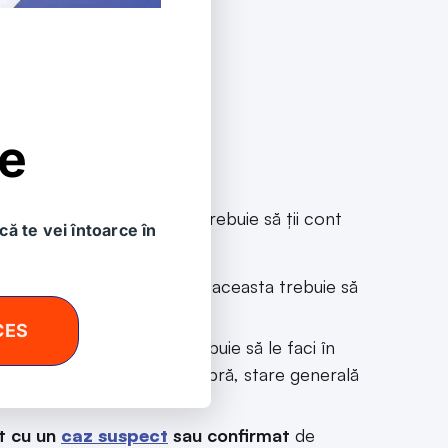
le
irou în perioada aceasta, trebuie să ţii cont
că te vei întoarce în
 pentru o protecție eficace aceasta trebuie să
CES
rimele lucruri pe care trebuie să le faci în
 (tuse, strănut, rinoree, febră, stare generală
ct cu un
caz suspect
sau confirmat
de