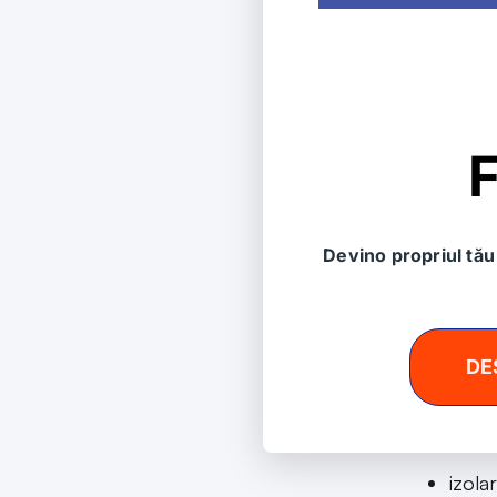
F
Pen
Dacă eş
Devino propriul tău 
de câte
purta
acope
DE
izola
cazul
alte
izola