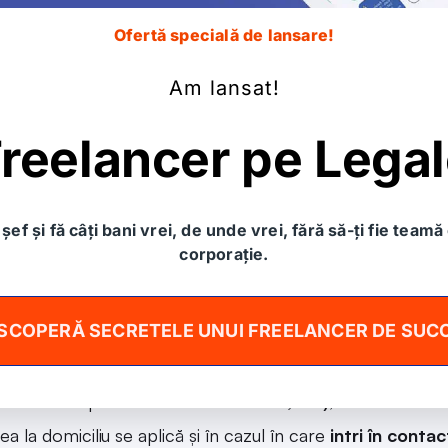
Ofertă specială de lansare!
Am lansat!
reelancer pe Lega
tru angajați
ti unul dintre “norocoşii” care trebuie să se întoarcă la b
șef și fă câți bani vrei, de unde vrei, fără să-ți fie teamă 
va reguli general valabile:
corporație.
rea măștii (medicale/nonmedicale) este
obligatorie
, iar
re atât gura, cât și nasul;
SCOPERĂ SECRETELE UNUI FREELANCER DE SUC
rea la domiciliu
și
contactarea medicul de familie
sunt p
 în care prezinţi simptomatologie de infecție respiratorie
rată sau temperatura mai mare de
37,3°C)
;
rea la domiciliu se aplică şi în cazul în care
intri în conta