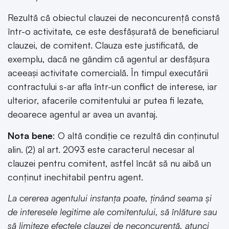
Rezultă că obiectul clauzei de neconcurență constă
într-o activitate, ce este desfășurată de beneficiarul
clauzei, de comitent. Clauza este justificată, de
exemplu, dacă ne gândim că agentul ar desfășura
aceeași activitate comercială. În timpul executării
contractului s-ar afla într-un conflict de interese, iar
ulterior, afacerile comitentului ar putea fi lezate,
deoarece agentul ar avea un avantaj.
Nota bene
: O altă condiție ce rezultă din conținutul
alin. (2) al art. 2093 este caracterul necesar al
clauzei pentru comitent, astfel încât să nu aibă un
conținut inechitabil pentru agent.
La cererea agentului instanța poate, ținând seama și
de interesele legitime ale comitentului, să înlăture sau
să limiteze efectele clauzei de neconcurență, atunci