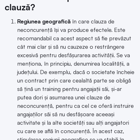
clauză?
Regiunea geografică
în care clauza de
neconcurență își va produce efectele. Este
recomandabil ca acest aspect să fie prevăzut
cât mai clar și să nu cauzeze o restrângere
excesivă pentru desfășurarea activității. Se va
menționa, în principiu, denumirea localității, a
județului. De exemplu, dacă o societate încheie
un contract prin care cealaltă parte se obligă
să țină un training pentru angajații săi, și-ar
putea dori și asumarea unei clauze de
neconcurență, pentru ca cel ce oferă instruire
angajaților săi să nu desfășoare aceeași
activitate și la alte societăți sau alți angajatori
cu care se află în concurență. În acest caz,
stipularea regiunii geografice se va stabili în