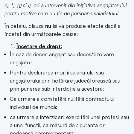
e), f), g) și i), ori a intervenit din inițiativa angajatorului
pentru motive care nu țin de persoana salariatului.
În detaliu, clauza
nu
își va produce efecte dacă a
încetat din următoarele cauze:
Încetare de drept:
În caz de deces angajat sau deces/dizolvare
angajator;
Pentru declararea morții salariatului sau
angajatorului prin hotărâre judecătorească sau
prin punerea sub interdicție a acestora;
Ca urmare a constatării nulității contractului
individual de muncă;
ca urmare a interzicerii exercitării unei profesii sau
a unei funcții, ca măsură de siguranță ori
pedeapsă complementară;