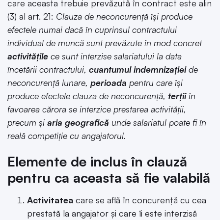
care aceasta trebuie prevăzută în contract este alin
(3) al art. 21:
Clauza de neconcurenţă îşi produce
efectele numai dacă în cuprinsul contractului
individual de muncă sunt prevăzute în mod concret
activităţile
ce sunt interzise salariatului la data
încetării contractului,
cuantumul indemnizaţiei
de
neconcurenţă lunare,
perioada
pentru care îşi
produce efectele clauza de neconcurenţă,
terţii
în
favoarea cărora se interzice prestarea activităţii,
precum şi
aria geografică
unde salariatul poate fi în
reală competiţie cu angajatorul.
Elemente de inclus în clauză
pentru ca aceasta să fie valabilă
Activitatea
care se află în concurență cu cea
prestată la angajator și care îi este interzisă