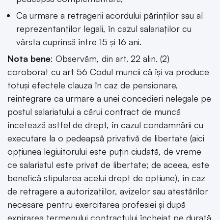
Ca urmare a retragerii acordului părinților sau al
reprezentanților legali, în cazul salariaților cu
vârsta cuprinsă între 15 și 16 ani.
Nota bene
: Observăm, din art. 22 alin. (2)
coroborat cu art 56 Codul muncii că își va produce
totuși efectele clauza în caz de pensionare,
reintegrare ca urmare a unei concedieri nelegale pe
postul salariatului a cărui contract de muncă
încetează astfel de drept, în cazul condamnării cu
executare la o pedeapsă privativă de libertate (aici
opțiunea legiuitorului este puțin ciudată, de vreme
ce salariatul este privat de libertate; de aceea, este
benefică stipularea acelui drept de opțiune), în caz
de retragere a autorizațiilor, avizelor sau atestărilor
necesare pentru exercitarea profesiei și după
expirarea termenului contractului încheiat pe durată