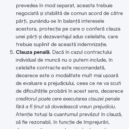
prevedea în mod separat, aceasta trebuie
negociată și stabilită de comun acord de către
părți, punându-se în balanță interesele
acestora, protecția pe care o conferă clauza
unei părți și dezavantajul adus celeilalte, care
trebuie suplinit de această indemnizație.
Clauza penală
. Dacă în cazul contractului
individual de muncă nu o putem include, în
celelalte contracte este recomandată,
deoarece este o modalitate mult mai ușoară
de evaluare a prejudiciului, ceea ce ne va scuti
de dificultățile probării în acest sens, deoarece
creditorul poate cere executarea clauzei penale
fără a fi ținut să dovedească vreun prejudiciu.
Atenție totuși la cuantumul prevăzut în clauză,
să fie rezonabil, în funcție de împrejurări,