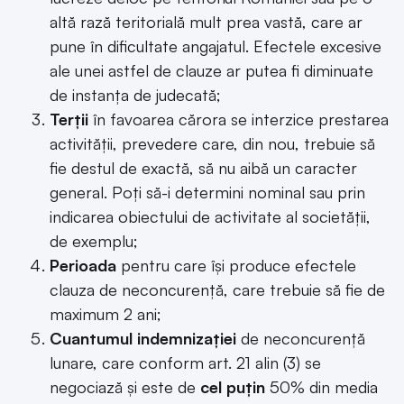
altă rază teritorială mult prea vastă, care ar
pune în dificultate angajatul. Efectele excesive
ale unei astfel de clauze ar putea fi diminuate
de instanța de judecată;
Terții
în favoarea cărora se interzice prestarea
activității, prevedere care, din nou, trebuie să
fie destul de exactă, să nu aibă un caracter
general. Poți să-i determini nominal sau prin
indicarea obiectului de activitate al societății,
de exemplu;
Perioada
pentru care își produce efectele
clauza de neconcurență, care trebuie să fie de
maximum 2 ani;
Cuantumul indemnizației
de neconcurență
lunare, care conform art. 21 alin (3) se
negociază şi este de
cel puţin
50% din media