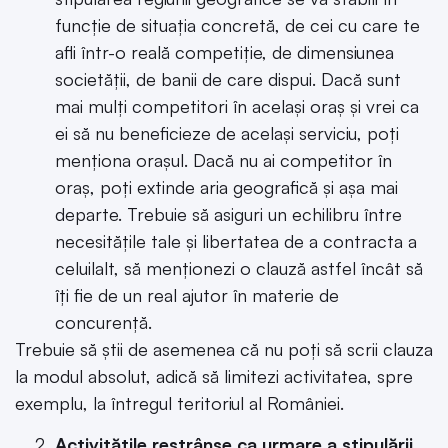
funcție de situația concretă, de cei cu care te
afli într-o reală competiție, de dimensiunea
societății, de banii de care dispui. Dacă sunt
mai mulți competitori în același oraș și vrei ca
ei să nu beneficieze de același serviciu, poți
menționa orașul. Dacă nu ai competitor în
oraș, poți extinde aria geografică și așa mai
departe. Trebuie să asiguri un echilibru între
necesitățile tale și libertatea de a contracta a
celuilalt, să menționezi o clauză astfel încât să
îți fie de un real ajutor în materie de
concurență.
Trebuie să știi de asemenea că nu poți să scrii clauza
la modul absolut, adică să limitezi activitatea, spre
exemplu, la întregul teritoriul al României.
Activitățile restrânse ca urmare a stipulării