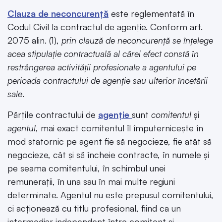
Clauza de neconcurență
este reglementată în
Codul Civil la contractul de agenție. Conform art.
2075 alin. (1),
prin clauză de neconcurență se înțelege
acea stipulație contractuală al cărei efect constă în
restrângerea activității profesionale a agentului pe
perioada contractului de agenție sau ulterior încetării
sale
.
Părțile contractului de
agenție
sunt
comitentul
și
agentul
, mai exact comitentul îl împuternicește în
mod statornic pe agent fie să negocieze, fie atât să
negocieze, cât și să încheie contracte, în numele și
pe seama comitentului, în schimbul unei
remunerații, în una sau în mai multe regiuni
determinate. Agentul nu este prepusul comitentului,
ci acționează cu titlu profesional, fiind ca un
intermediar independent între comitent și