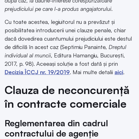
după caz, la daune-interese corespunzătoare
prejudiciului pe care l-a produs angajatorului.
Cu toate acestea, legiuitorul nu a prevăzut și
posibilitatea introducerii unei clauze penale, chiar
dacă dovedirea cuantumului prejudiciului este destul
de dificilă în acest caz (Septimiu Panainte,
Dreptul
individual al muncii
, Editura Hamangiu, București,
2017, p. 98). Aceeași soluție a fost dată și prin
Decizia ÎCCJ nr. 19/2019
. Mai multe detalii
aici
.
Clauza de neconcurență
în contracte comerciale
Reglementarea din cadrul
contractului de agenție