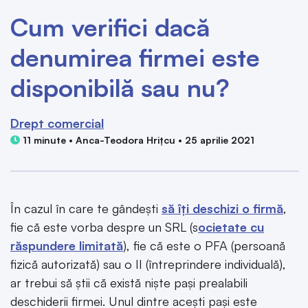
Cum verifici dacă
denumirea firmei este
disponibilă sau nu?
Drept comercial
11 minute • Anca-Teodora Hrițcu • 25 aprilie 2021
În cazul în care te gândești
să îți deschizi o firmă
,
fie că este vorba despre un SRL (s
ocietate cu
răspundere limitată
), fie că este o PFA (persoană
fizică autorizată) sau o II (întreprindere individuală),
ar trebui să știi că există niște pași prealabili
deschiderii firmei. Unul dintre acești pași este