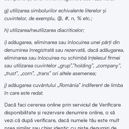
g) utilizarea simbolurilor echivalente literelor şi
cuvintelor, de exemplu, @, #, n, % etc.;
h) utilizarea/neutilizarea diacriticelor;
i) adăugarea, eliminarea sau înlocuirea unei părți din
denumirea înregistrată sau rezervată, dacă adăugarea,
eliminarea sau înlocuirea nu schimbă înțelesul firmei
sau utilizarea cuvintelor „grup”,”holding”, „company”,
„trust”, „corn”, „trans” ori altele asemenea;
j) adăugarea cuvântului „România” indiferent de limba
în care este redat.
Dacă faci cererea online prin serviciul de Verificare
disponibilitate și rezervare denumire online, o să
vezi că după verificare, dacă numele tău este mult
prea similar sau chiar identic cu niște denumiri de