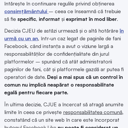
întărește în continuare regulile privind obținerea
consimțământului
– ceea ce înseamnă că trebuie
să fie
specific
,
informat
și
exprimat în mod liber
.
Decizia CJEU de astăzi urmează și o altă hotărâre
în
urmă cu un an
, într-un caz legat de paginile de fani
Facebook, când instanța a avut o viziune largă a
responsabilităților de confidențialitate din jurul
platformelor – spunând că atât administratorii
paginilor de fani, cât și platformele gazdă ar putea fi
operatori de date.
Deși a mai spus că un control în
comun nu implică neapărat o responsabilitate
egală pentru fiecare parte.
În ultima decizie, CJUE a încercat să atragă anumite
limite în ceea ce privește
responsabilitatea comună
,
constatând că un site web în care este încorporat
butonul Facebook Like
nu
poate fi considerat un