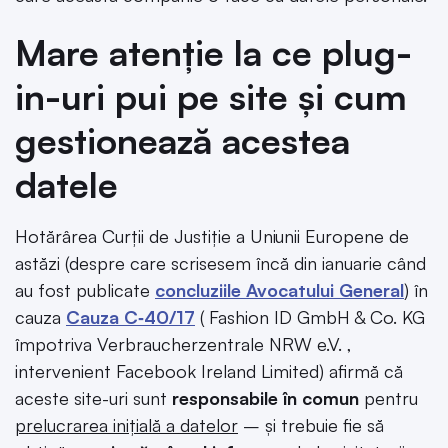
Mare atenție la ce plug-
in-uri pui pe site și cum
gestionează acestea
datele
Hotărârea Curții de Justiție a Uniunii Europene de
astăzi (despre care scrisesem încă din ianuarie când
au fost publicate
concluziile Avocatului General
) în
cauza
Cauza C‑40/17
( Fashion ID GmbH & Co. KG
împotriva Verbraucherzentrale NRW e.V. ,
intervenient Facebook Ireland Limited) afirmă că
aceste site-uri sunt
responsabile în comun
pentru
prelucrarea inițială a datelor
– și trebuie fie să