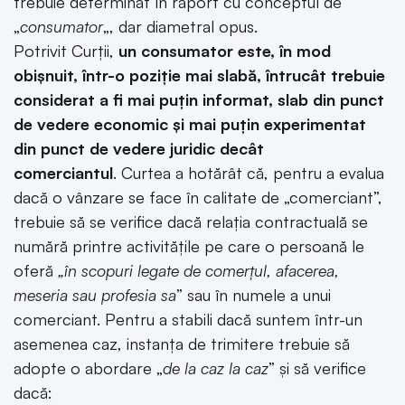
trebuie determinat în raport cu conceptul de
„
consumator
„, dar diametral opus.
Potrivit Curții,
un consumator este, în mod
obișnuit, într-o poziție mai slabă, întrucât trebuie
considerat a fi mai puțin informat, slab din punct
de vedere economic și mai puțin experimentat
din punct de vedere juridic decât
comerciantul
.
Curtea a hotărât că, pentru a evalua
dacă o vânzare se face în calitate de „comerciant”,
trebuie să se verifice dacă relația contractuală se
numără printre activitățile pe care o persoană le
oferă
„în scopuri legate de comerțul, afacerea,
meseria sau profesia sa
” sau în numele a unui
comerciant.
Pentru a stabili dacă suntem într-un
asemenea caz, instanța de trimitere trebuie să
adopte o abordare „
de la caz la caz
” și să verifice
dacă: