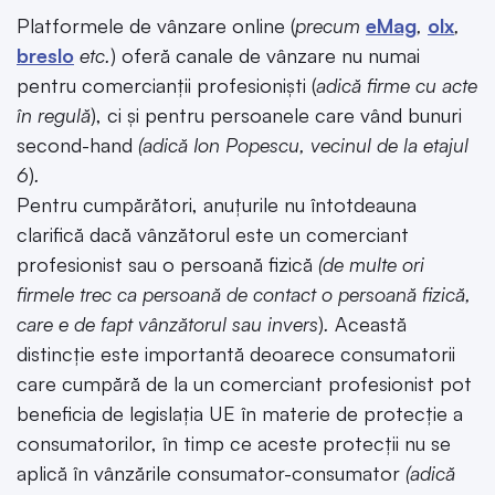
Platformele de vânzare online (
precum
eMag
,
olx
,
breslo
etc.
) oferă canale de vânzare nu numai
pentru comercianții profesioniști (
adică firme cu acte
în regulă
), ci și pentru persoanele care vând bunuri
second-hand
(adică Ion Popescu, vecinul de la etajul
6
)
.
Pentru cumpărători, anuțurile nu întotdeauna
clarifică dacă vânzătorul este un comerciant
profesionist sau o persoană fizică
(de multe ori
firmele trec ca persoană de contact o persoană fizică,
care e de fapt vânzătorul sau
invers
)
.
Această
distincție este importantă deoarece consumatorii
care cumpără de la un comerciant profesionist pot
beneficia de legislația UE în materie de protecție a
consumatorilor, în timp ce aceste protecții nu se
aplică în vânzările consumator-consumator
(adică