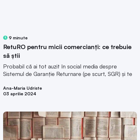
9 minute
RetuRO pentru micii comercianți: ce trebuie
să știi
Probabil că ai tot auzit în social media despre
Sistemul de Garanție Returnare (pe scurt, SGR) și te
Ana-Maria Udriste
03 aprilie 2024