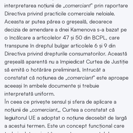
interpretarea noțiunii de „
comerciant
” prin raportare
Directiva privind practicile comerciale neloiale.
Aceasta ar putea părea o greșeală, deoarece
decizia de amendare a dnei Kamenova s-a bazat pe
o încălcare a articolelor 47 și 50 din BCPL, care
transpune în dreptul bulgar articolele 6 și 9 din
Directiva privind drepturile consumatorilor.
Această
greșeală aparentă nu a împiedicat Curtea de Justiție
să emită o hotărâre preliminară, întrucât a
constatat că noțiunea de „
comerciant
” este aproape
aceeași în ambele documente și trebuie
interpretată uniform.
În ceea ce privește sensul și sfera de aplicare a
noțiunii de „
comerciant
„, Curtea a constatat că
legiuitorul UE a adoptat o noțiune deosebit de largă
a acestui termen.
Este un concept funcțional care