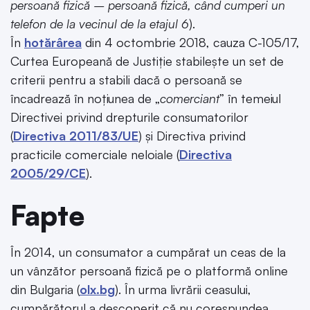
persoană fizică – persoană fizică, când cumperi un
telefon de la vecinul de la etajul
6
).
În
hotărârea
din 4 octombrie 2018, cauza C-105/17,
Curtea Europeană de Justiție stabilește un set de
criterii pentru a stabili dacă o persoană se
încadrează în noțiunea de „
comerciant
” în temeiul
Directivei privind drepturile consumatorilor
(
Directiva 2011/83/UE
) și Directiva privind
practicile comerciale neloiale (
Directiva
2005/29/CE
).
Fapte
În 2014, un consumator a cumpărat un ceas de la
un vânzător persoană fizică pe o platformă online
din Bulgaria (
olx.bg
). În urma livrării ceasului,
cumpărătorul a descoperit că nu corespundea