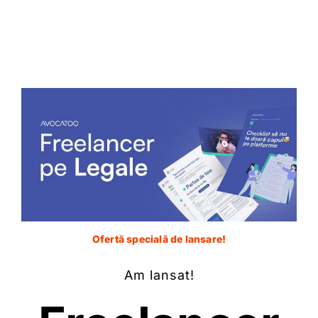
poate avea ca scop
limitarea accesului la
justiție, dar și asigurã o
eventualã soluționare cu
celeritate a unor litigii
specifice de cãtre o
jurisdicție administrativã
specialã, fiind în mãsurã
sã cunoascã mai bine
problemele specifice și
speciale ale unui
domeniu de activitate
care vizeazã
administrația publicã.
Dupã revizuirea
Ofertă specială de lansare!
Constituției in 2003, s-a
adãugat clauza
Am lansat!
menționatã anterior.
Se constatã cã decizia de