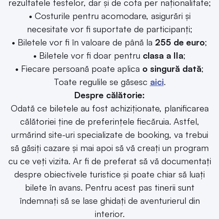
rezultatele testelor, dar și de cota per naționalitate;
• Costurile pentru acomodare, asigurări și
necesitate vor fi suportate de participanți;
• Biletele vor fi în valoare de până la
255 de euro
;
• Biletele vor fi doar pentru
clasa a IIa
;
• Fiecare persoană poate aplica
o singură dată
;
Toate regulile se găsesc
aici
.
Despre călătorie:
Odată ce biletele au fost achiziționate, planificarea
călătoriei ține de preferințele fiecăruia. Astfel,
urmărind site-uri specializate de booking, va trebui
să găsiți cazare și mai apoi să vă creați un program
cu ce veți vizita. Ar fi de preferat să vă documentați
despre obiectivele turistice și poate chiar să luați
bilete în avans. Pentru acest pas tinerii sunt
îndemnați să se lase ghidați de aventurierul din
interior.