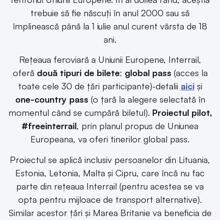
trebuie să fie născuți în anul 2000 sau să
împlinească până la 1 iulie anul curent vârsta de 18
ani.
Rețeaua feroviară a Uniunii Europene, Interrail,
oferă
două tipuri de bilete
:
global pass
(acces la
toate cele 30 de țări participante)-detalii
aici
și
one-country pass
(o țară la alegere selectată în
momentul când se cumpără biletul).
Proiectul pilot,
#freeinterrail
, prin planul propus de Uniunea
Europeana, va oferi tinerilor global pass.
Proiectul se aplică inclusiv persoanelor din Lituania,
Estonia, Letonia, Malta și Cipru, care încă nu fac
parte din rețeaua Interrail (pentru acestea se va
opta pentru mijloace de transport alternative).
Similar acestor țări și Marea Britanie va beneficia de