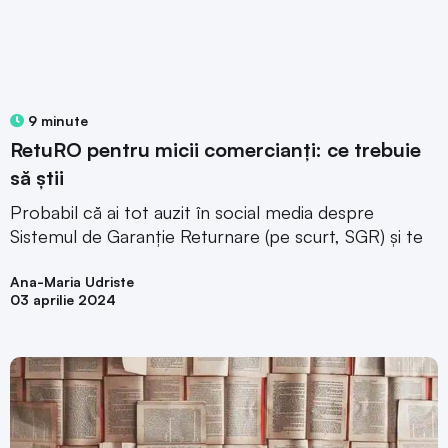
9 minute
RetuRO pentru micii comercianți: ce trebuie
să știi
Probabil că ai tot auzit în social media despre
Sistemul de Garanție Returnare (pe scurt, SGR) și te
Ana-Maria Udriste
03 aprilie 2024