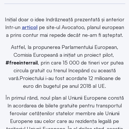
Inițial doar o idee îndrăzneață prezentată și anterior
într-un
articol
pe site-ul Avocatoo, planul european
a prins contur mai repede decât ne-am fi așteptat.
Astfel, la propunerea Parlamentului European,
Comisia Europeană a inițiat un proiect pilot,
#freeinterrail
, prin care 15 000 de tineri vor putea
circula gratuit cu trenul începând cu această
vară.Proiectului i-au fost acordate 12 milioane de
euro din bugetul pe anul 2018 al UE.
În primul rând, noul plan al Uniunii Europene constă
în acordarea de bilete gratuite pentru transportul
feroviar cetățenilor statelor membre ale Uniunii
Europene sau celor care au rezidența legală pe
teritoriul Uniunii Europene. În al doilea rând, aceștia