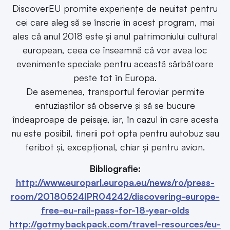
DiscoverEU promite experiențe de neuitat pentru
cei care aleg să se înscrie în acest program, mai
ales că anul 2018 este și anul patrimoniului cultural
european, ceea ce înseamnă că vor avea loc
evenimente speciale pentru această sărbătoare
peste tot în Europa.
De asemenea, transportul feroviar permite
entuziaștilor să observe și să se bucure
îndeaproape de peisaje, iar, în cazul în care acesta
nu este posibil, tinerii pot opta pentru autobuz sau
feribot și, excepțional, chiar și pentru avion.
Bibliografie:
http://www.europarl.europa.eu/news/ro/press-
room/20180524IPR04242/discovering-europe-
free-eu-rail-pass-for-18-year-olds
http://gotmybackpack.com/travel-resources/eu-