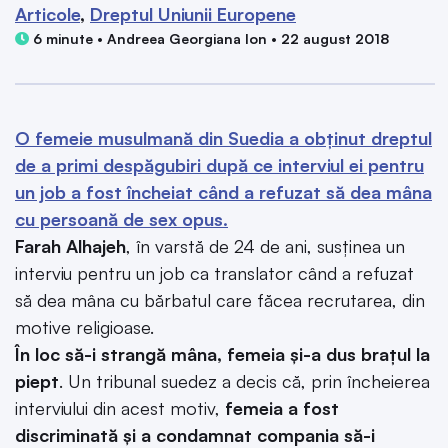
Articole
Dreptul Uniunii Europene
6 minute • Andreea Georgiana Ion • 22 august 2018
O femeie musulmană din Suedia a obținut dreptul
de a primi despăgubiri după ce interviul ei pentru
un job a fost încheiat când a refuzat să dea mâna
cu persoană de sex opus.
Farah Alhajeh
, în varstă de 24 de ani, susținea un
interviu pentru un job ca translator când a refuzat
să dea mâna cu bărbatul care făcea recrutarea, din
motive religioase.
În loc să-i strangă mâna, femeia și-a dus brațul la
piept
. Un tribunal suedez a decis că, prin încheierea
interviului din acest motiv,
femeia a fost
discriminată și a condamnat compania să-i