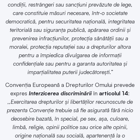
condiții, restrângeri sau sancțiuni prevăzute de lege,
care constituie măsuri necesare, într-o societate
democratică, pentru securitatea națională, integritatea
teritorială sau siguranța publică, apărarea ordinii și
prevenirea infracțiunilor, protecția sănătății sau a
moralei, protecția reputației sau a drepturilor altora
pentru a împiedica divulgarea de informații
confidențiale sau pentru a garanta autoritatea și
imparțialitatea puterii judecătorești.”
Convenția Europeană a Drepturilor Omului prevede
expres
Interzicerea discriminării
în
articolul 14
:
,,Exercitarea drepturilor și libertăților recunoscute de
prezenta Convenție trebuie să fie asigurată fără nicio
deosebire bazată, în special, pe sex, așa, culoare,
limbă, religie, opinii politice sau orice alte opinii,
origine națională sau socială, apartenență la o