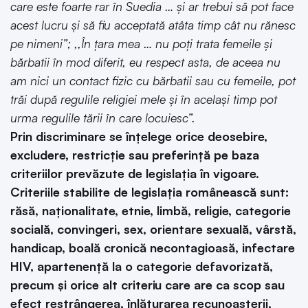
care este foarte rar în Suedia … și ar trebui să pot face
acest lucru și să fiu acceptată atâta timp cât nu rănesc
pe nimeni”; ,,În țara mea … nu poți trata femeile și
bărbatii în mod diferit, eu respect asta, de aceea nu
am nici un contact fizic cu bărbatii sau cu femeile, pot
trăi după regulile religiei mele și în același timp pot
urma regulile tării în care locuiesc”.
Prin discriminare se înțelege orice deosebire,
excludere, restricție sau preferință pe baza
criteriilor prevăzute de legislația în vigoare.
Criteriile stabilite de legislația românească sunt:
răsă, naționalitate, etnie, limbă, religie, categorie
socială, convingeri, sex, orientare sexuală, vârstă,
handicap, boală cronică necontagioasă, infectare
HIV, apartenență la o categorie defavorizată,
precum și orice alt criteriu care are ca scop sau
efect restrângerea, înlăturarea recunoașterii,