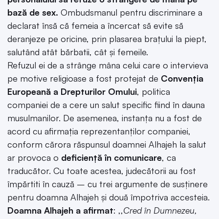
bază de sex.
Ombudsmanul pentru discriminare a
declarat însă că femeia a încercat să evite să
deranjeze pe oricine, prin plasarea brațului la piept,
salutând atât bărbatii, cât și femeile.
Refuzul ei de a strânge mâna celui care o intervieva
pe motive religioase a fost protejat de
Convenția
Europeană a Drepturilor Omului
, politica
companiei de a cere un salut specific fiind în dauna
musulmanilor. De asemenea, instanța nu a fost de
acord cu afirmația reprezentanților companiei,
conform cărora răspunsul doamnei Alhajeh la salut
ar provoca o
deficiență în comunicare
, ca
traducător. Cu toate acestea, judecătorii au fost
împărtiti în cauză – cu trei argumente de susținere
pentru doamna Alhajeh și două împotriva accesteia.
Doamna Alhajeh a afirmat
: ,,
Cred în Dumnezeu,