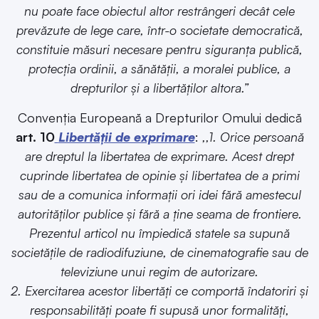
nu poate face obiectul altor restrângeri decât cele
prevăzute de lege care, într-o societate democratică,
constituie măsuri necesare pentru siguranța publică,
protecția ordinii, a sănătății, a moralei publice, a
drepturilor și a libertăților altora.”
Convenția Europeană a Drepturilor Omului dedică
art. 10
Libertății de exprimare
:
,,1. Orice persoană
are dreptul la libertatea de exprimare. Acest drept
cuprinde libertatea de opinie și libertatea de a primi
sau de a comunica informații ori idei fără amestecul
autorităților publice și fără a ține seama de frontiere.
Prezentul articol nu împiedică statele sa supună
societățile de radiodifuziune, de cinematografie sau de
televiziune unui regim de autorizare.
2. Exercitarea acestor libertăți ce comportă îndatoriri și
responsabilități poate fi supusă unor formalități,