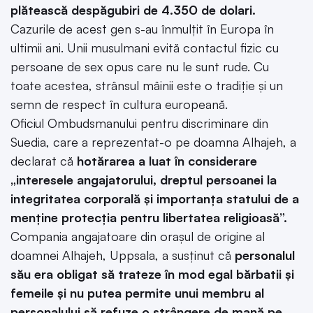
plătească despăgubiri de 4.350 de dolari.
Cazurile de acest gen s-au înmulțit în Europa în
ultimii ani. Unii musulmani evită contactul fizic cu
persoane de sex opus care nu le sunt rude. Cu
toate acestea, strânsul mâinii este o tradiție și un
semn de respect în cultura europeană.
Oficiul Ombudsmanului pentru discriminare din
Suedia, care a reprezentat-o pe doamna Alhajeh, a
declarat că
hotărarea a luat în considerare
„interesele angajatorului, dreptul persoanei la
integritatea corporală și importanța statului de a
menține protecția pentru libertatea religioasă”.
Compania angajatoare din orașul de origine al
doamnei Alhajeh, Uppsala, a susținut că
personalul
său era obligat să trateze în mod egal bărbatii și
femeile și nu putea permite unui membru al
personalului să refuze o strângere de mană pe