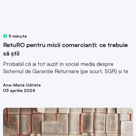
9 minute
RetuRO pentru micii comercianți: ce trebuie
să știi
Probabil că ai tot auzit în social media despre
Sistemul de Garanție Returnare (pe scurt, SGR) și te
Ana-Maria Udriste
03 aprilie 2024