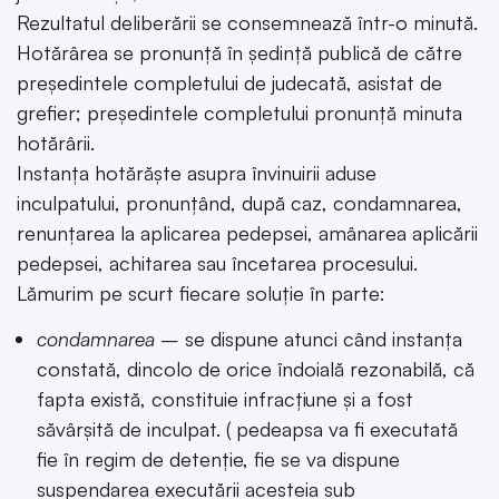
Rezultatul deliberării se consemnează într-o minută.
Hotărârea se pronunță în ședință publică de către
președintele completului de judecată, asistat de
grefier; președintele completului pronunță minuta
hotărârii.
Instanța hotărăște asupra învinuirii aduse
inculpatului, pronunțând, după caz, condamnarea,
renunțarea la aplicarea pedepsei, amânarea aplicării
pedepsei, achitarea sau încetarea procesului.
Lămurim pe scurt fiecare soluție în parte:
condamnarea
– se dispune atunci când instanța
constată, dincolo de orice îndoială rezonabilă, că
fapta există, constituie infracțiune și a fost
săvârșită de inculpat. ( pedeapsa va fi executată
fie în regim de detenție, fie se va dispune
suspendarea executării acesteia sub