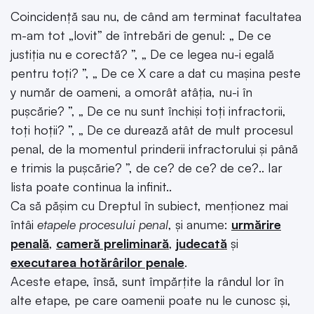
Coincidență sau nu, de când am terminat facultatea
m-am tot „lovit” de întrebări de genul: „ De ce
justiția nu e corectă? ”, „ De ce legea nu-i egală
pentru toți? ”, „ De ce X care a dat cu mașina peste
y număr de oameni, a omorât atâția, nu-i în
pușcărie? ”, „ De ce nu sunt închiși toți infractorii,
toți hoții? ”, „ De ce durează atât de mult procesul
penal, de la momentul prinderii infractorului și până
e trimis la pușcărie? ”, de ce? de ce? de ce?.. Iar
lista poate continua la infinit..
Ca să pășim cu Dreptul în subiect, menționez mai
întâi
etapele procesului penal
, și anume:
urmărire
penală
,
cameră preliminară
,
judecată
și
executarea hotărârilor penale
.
Aceste etape, însă, sunt împărțite la rândul lor în
alte etape, pe care oamenii poate nu le cunosc și,