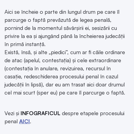
Aici se încheie o parte din lungul drum pe care îl
parcurge o faptă prevăzută de legea penală,
pornind de la momentul săvârșirii ei, sesizării cu
privire la ea și ajungând până la încheierea judecății
în primă instanță.
Există, însă, și alte „piedici”, cum ar fi căile ordinare
de atac (apelul, contestația) și cele extraordinare
(contestația în anulare, revizuirea, recursul în
casație, redeschiderea procesului penal în cazul
judecății în lipsă), dar eu am trasat aici doar drumul
cel mai scurt (sper eu) pe care îl parcurge o faptă.
Vezi și
INFOGRAFICUL
despre etapele procesului
penal
AICI
.