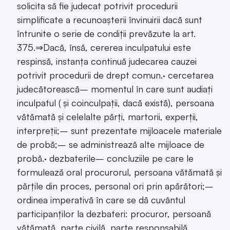
solicita să fie judecat potrivit procedurii
simplificate a recunoașterii învinuirii dacă sunt
întrunite o serie de condiții prevăzute la art.
375.⇒Dacă, însă, cererea inculpatului este
respinsă, instanța continuă judecarea cauzei
potrivit procedurii de drept comun.· cercetarea
judecătorească– momentul în care sunt audiați
inculpatul ( și coinculpații, dacă există), persoana
vătămată și celelalte părți, martorii, experții,
interpreții;– sunt prezentate mijloacele materiale
de probă;– se administrează alte mijloace de
probă.· dezbaterile– concluziile pe care le
formulează oral procurorul, persoana vătămată și
părțile din proces, personal ori prin apărători;–
ordinea imperativă în care se dă cuvântul
participanților la dezbateri: procuror, persoană
vătămată, parte civilă, parte responsabilă