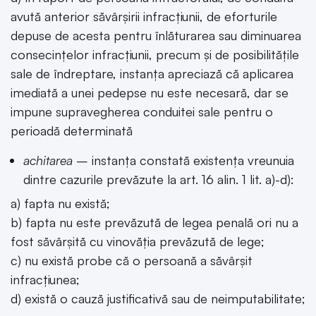
avută anterior săvârșirii infracțiunii, de eforturile
depuse de acesta pentru înlăturarea sau diminuarea
consecințelor infracțiunii, precum și de posibilitățile
sale de îndreptare, instanța apreciază că aplicarea
imediată a unei pedepse nu este necesară, dar se
impune supravegherea conduitei sale pentru o
perioadă determinată
achitarea
– instanța constată existența vreunuia
dintre cazurile prevăzute la art. 16 alin. 1 lit. a)-d):
a) fapta nu există;
b) fapta nu este prevăzută de legea penală ori nu a
fost săvârşită cu vinovăţia prevăzută de lege;
c) nu există probe că o persoană a săvârşit
infracţiunea;
d) există o cauză justificativă sau de neimputabilitate;