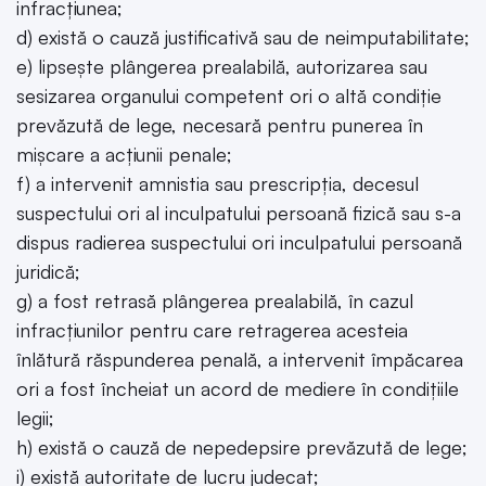
infracţiunea;
d) există o cauză justificativă sau de neimputabilitate;
e) lipseşte plângerea prealabilă, autorizarea sau
sesizarea organului competent ori o altă condiţie
prevăzută de lege, necesară pentru punerea în
mişcare a acţiunii penale;
f) a intervenit amnistia sau prescripţia, decesul
suspectului ori al inculpatului persoană fizică sau s-a
dispus radierea suspectului ori inculpatului persoană
juridică;
g) a fost retrasă plângerea prealabilă, în cazul
infracţiunilor pentru care retragerea acesteia
înlătură răspunderea penală, a intervenit împăcarea
ori a fost încheiat un acord de mediere în condiţiile
legii;
h) există o cauză de nepedepsire prevăzută de lege;
i) există autoritate de lucru judecat;