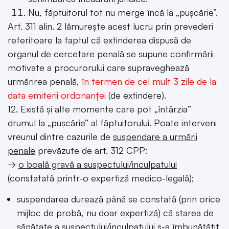
Nu, făptuitorul tot nu merge încă la „pușcărie”.
Art. 311 alin. 2 lămurește acest lucru prin prevederi
referitoare la faptul că extinderea dispusă de
organul de cercetare penală se supune
confirmării
motivate a procurorului care supraveghează
urmărirea penală,
în termen de cel mult 3 zile de la
data emiterii ordonanței
(de extindere).
12. Există și alte momente care pot „întârzia”
drumul la „pușcărie” al făptuitorului. Poate interveni
vreunul dintre cazurile de
suspendare a urmării
penale
prevăzute de art. 312 CPP:
→
o boală gravă a suspectului/inculpatului
(constatată printr-o expertiză medico-legală);
suspendarea durează până se constată (prin orice
mijloc de probă, nu doar expertiză) că starea de
sănătate a suspectului/inculpatului s-a îmbunătățit