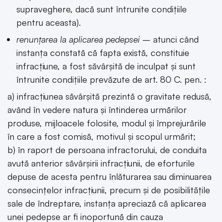
supraveghere, dacă sunt întrunite condițiile
pentru aceasta).
renunțarea la aplicarea pedepsei
– atunci când
instanța constată că fapta există, constituie
infracțiune, a fost săvârșită de inculpat și sunt
întrunite condițiile prevăzute de art. 80 C. pen. :
a) infracțiunea săvârșită prezintă o gravitate redusă,
având în vedere natura și întinderea urmărilor
produse, mijloacele folosite, modul și împrejurările
în care a fost comisă, motivul și scopul urmărit;
b) în raport de persoana infractorului, de conduita
avută anterior săvârșirii infracțiunii, de eforturile
depuse de acesta pentru înlăturarea sau diminuarea
consecințelor infracțiunii, precum și de posibilitățile
sale de îndreptare, instanța apreciază că aplicarea
unei pedepse ar fi inoportună din cauza