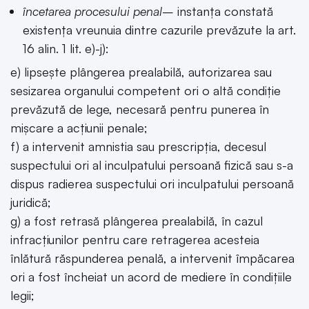
încetarea procesului penal
– instanța constată
existența vreunuia dintre cazurile prevăzute la art.
16 alin. 1 lit. e)-j):
e) lipseşte plângerea prealabilă, autorizarea sau
sesizarea organului competent ori o altă condiţie
prevăzută de lege, necesară pentru punerea în
mişcare a acţiunii penale;
f) a intervenit amnistia sau prescripţia, decesul
suspectului ori al inculpatului persoană fizică sau s-a
dispus radierea suspectului ori inculpatului persoană
juridică;
g) a fost retrasă plângerea prealabilă, în cazul
infracţiunilor pentru care retragerea acesteia
înlătură răspunderea penală, a intervenit împăcarea
ori a fost încheiat un acord de mediere în condiţiile
legii;