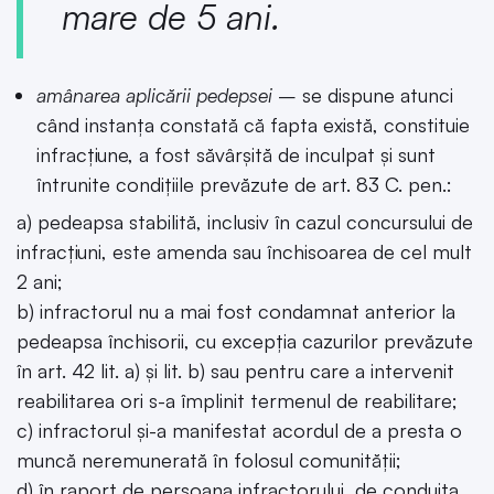
mare de 5 ani.
amânarea aplicării pedepsei
– se dispune atunci
când instanța constată că fapta există, constituie
infracțiune, a fost săvârșită de inculpat și sunt
întrunite condițiile prevăzute de art. 83 C. pen.:
a) pedeapsa stabilită, inclusiv în cazul concursului de
infracțiuni, este amenda sau închisoarea de cel mult
2 ani;
b) infractorul nu a mai fost condamnat anterior la
pedeapsa închisorii, cu excepția cazurilor prevăzute
în art. 42 lit. a) și lit. b) sau pentru care a intervenit
reabilitarea ori s-a împlinit termenul de reabilitare;
c) infractorul și-a manifestat acordul de a presta o
muncă neremunerată în folosul comunității;
d) în raport de persoana infractorului, de conduita