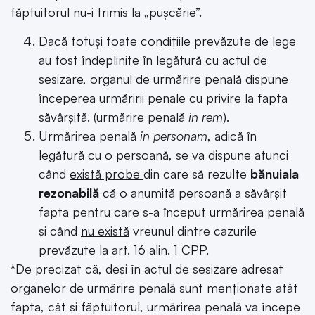
făptuitorul nu-i trimis la „pușcărie”.
Dacă totuși toate condițiile prevăzute de lege
au fost îndeplinite în legătură cu actul de
sesizare, organul de urmărire penală dispune
începerea urmăririi penale cu privire la fapta
săvârșită. (urmărire penală
in rem
).
Urmărirea penală
in personam
, adică în
legătură cu o persoană, se va dispune atunci
când
există probe
din care să rezulte
bănuiala
rezonabilă
că o anumită persoană a săvârșit
fapta pentru care s-a început urmărirea penală
și când
nu există
vreunul dintre cazurile
prevăzute la art. 16 alin. 1 CPP.
*De precizat că, deși în actul de sesizare adresat
organelor de urmărire penală sunt menționate atât
fapta, cât și făptuitorul, urmărirea penală va începe