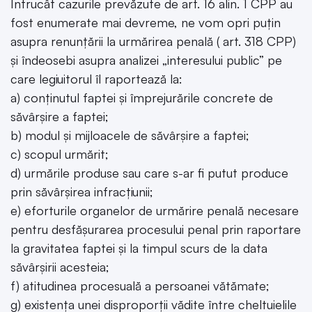
Întrucât cazurile prevăzute de art. 16 alin. 1 CPP au
fost enumerate mai devreme, ne vom opri puțin
asupra renunțării la urmărirea penală ( art. 318 CPP)
și îndeosebi asupra analizei „interesului public” pe
care legiuitorul îl raportează la:
a) conținutul faptei și împrejurările concrete de
săvârșire a faptei;
b) modul și mijloacele de săvârșire a faptei;
c) scopul urmărit;
d) urmările produse sau care s-ar fi putut produce
prin săvârșirea infracțiunii;
e) eforturile organelor de urmărire penală necesare
pentru desfășurarea procesului penal prin raportare
la gravitatea faptei și la timpul scurs de la data
săvârșirii acesteia;
f) atitudinea procesuală a persoanei vătămate;
g) existența unei disproporții vădite între cheltuielile