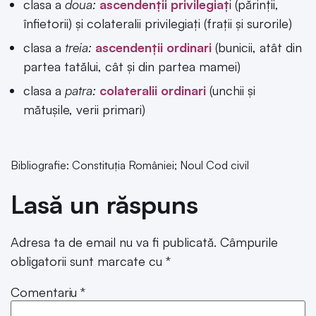
clasa a
doua:
ascendenții
privilegiaț
i (părinţii,
înfietorii) și colateralii privilegiați (fraţii şi surorile)
clasa a
treia:
ascendenții ordinari
(bunicii, atât din
partea tatălui, cât şi din partea mamei)
clasa a
patra:
colateralii ordinari
(unchii şi
mătuşile, verii primari)
Bibliografie: Constituția României; Noul Cod civil
Lasă un răspuns
Adresa ta de email nu va fi publicată.
Câmpurile
obligatorii sunt marcate cu
*
Comentariu
*