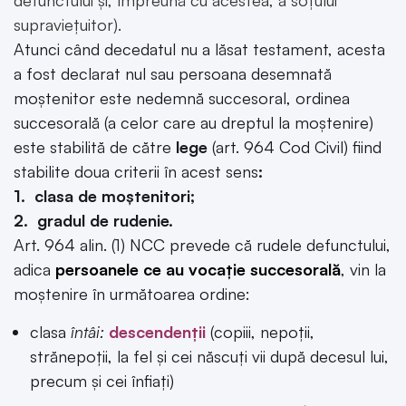
defunctului și, împreună cu acestea, a soțului
supraviețuitor).
Atunci când decedatul nu a lăsat testament, acesta
a fost declarat nul sau persoana desemnată
moștenitor este nedemnă succesoral, ordinea
succesorală (a celor care au dreptul la moștenire)
este stabilită de către
lege
(art. 964 Cod Civil) fiind
stabilite doua criterii în acest sens
:
1. clasa de moștenitori;
2. gradul de rudenie.
Art. 964 alin. (1) NCC prevede că rudele defunctului,
adica
persoanele ce au vocație succesorală
, vin la
moștenire în următoarea ordine:
clasa
întâi:
descendenții
(copiii, nepoții,
strănepoții, la fel şi cei născuţi vii după decesul lui,
precum şi cei înfiaţi)