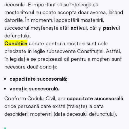
decesului. E important să se înţeleagă că
moştenitorul nu poate accepta doar averea, lăsând
datoriile. În momentul acceptării moştenirii,
succesorul moşteneşte atât
activul,
cât şi
pasivul
defunctului.
Condițiile
cerute pentru a moșteni sunt cele
precizate în legile subsecvente Constituției. Astfel,
în legislație se precizează că pentru a moșteni sunt
necesare două condiții:
capacitate succesorală;
vocație succesorală.
Conform Codului Civil, are
capacitate succesorală
orice persoană care există (trăiește) la data
deschiderii moștenirii (data decesului defunctului).