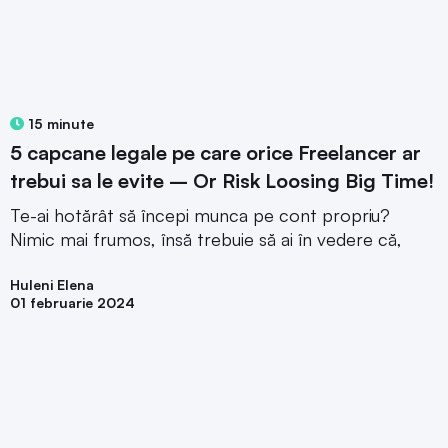
15 minute
5 capcane legale pe care orice Freelancer ar
trebui sa le evite – Or Risk Loosing Big Time!
Te-ai hotărât să începi munca pe cont propriu?
Nimic mai frumos, însă trebuie să ai în vedere că,
Huleni Elena
01 februarie 2024