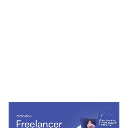
este obligatorie atunci când prelucrarea efectuată
în temeiul art. 6 alin. (1) lit. (c) sau (e) din
Regulamentul general privind protecţia datelor are
un temei juridic în dreptul Uniunii sau în dreptul
intern şi deja s-a efectuat o evaluare a impactului
asupra protecţiei datelor ca parte a unei evaluări
generale a impactului în contextul adoptării actelor
normative respective.
Lasă un răspuns
Adresa ta de email nu va fi publicată.
Câmpurile
obligatorii sunt marcate cu
*
Comentariu
*