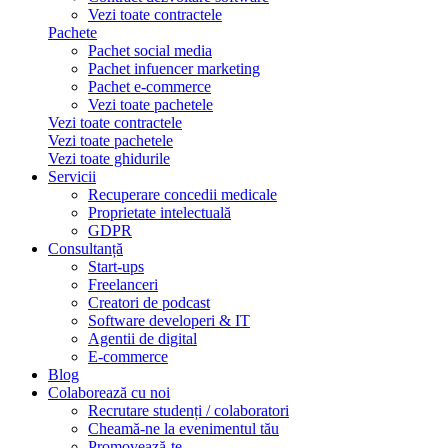
Vezi toate contractele
Pachete
Pachet social media
Pachet infuencer marketing
Pachet e-commerce
Vezi toate pachetele
Vezi toate contractele
Vezi toate pachetele
Vezi toate ghidurile
Servicii
Recuperare concedii medicale
Proprietate intelectuală
GDPR
Consultanță
Start-ups
Freelanceri
Creatori de podcast
Software developeri & IT
Agentii de digital
E-commerce
Blog
Colaborează cu noi
Recrutare studenți / colaboratori
Cheamă-ne la evenimentul tău
Promovează-te