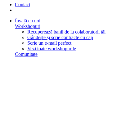
Contact
Învață cu noi
Workshopuri
Recuperează banii de la colaboratorii tăi
Gândește și scrie contracte cu cap
Scrie un e-mail perfect
Vezi toate workshopurile
Comunitate