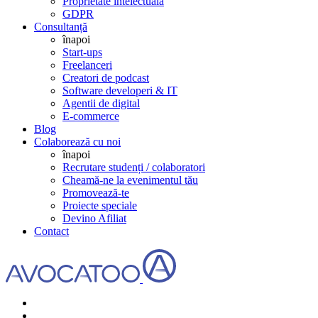
Proprietate intelectuală
GDPR
Consultanță
înapoi
Start-ups
Freelanceri
Creatori de podcast
Software developeri & IT
Agentii de digital
E-commerce
Blog
Colaborează cu noi
înapoi
Recrutare studenți / colaboratori
Cheamă-ne la evenimentul tău
Promovează-te
Proiecte speciale
Devino Afiliat
Contact