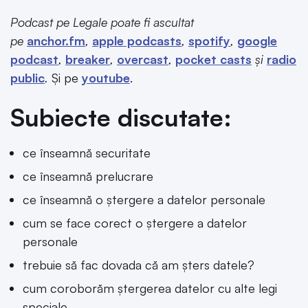
Podcast pe Legale poate fi ascultat
pe
anchor.fm
,
apple podcasts
,
spotify
,
google
podcast
,
breaker
,
overcast
,
pocket casts
și
radio
public
.
Și pe
youtube
.
Subiecte discutate:
ce înseamnă securitate
ce înseamnă prelucrare
ce înseamnă o ștergere a datelor personale
cum se face corect o ștergere a datelor
personale
trebuie să fac dovada că am șters datele?
cum coroborăm ștergerea datelor cu alte legi
speciale