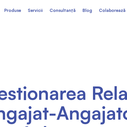
Produse
Servicii
Consultanță
Blog
Colaborează 
stionarea Rela
ngajat-Angajato