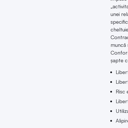
„activi
unei re
specific
cheltuie
Contrac
muncă și
Conform
șapte cr
Liber
Liber
Risc 
Liber
Utili
Alipi