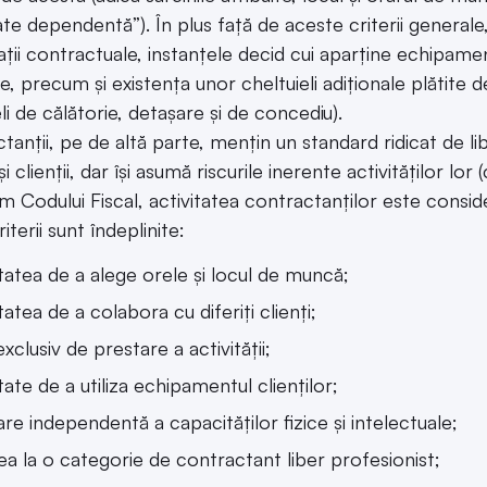
tate dependentă”). În plus față de aceste criterii general
lații contractuale, instanțele decid cui aparține echipamen
e, precum și existența unor cheltuieli adiționale plătite d
li de călătorie, detașare și de concediu).
tanții, pe de altă parte, mențin un standard ridicat de li
 clienții, dar își asumă riscurile inerente activităților l
 Codului Fiscal, activitatea contractanților este consi
iterii sunt îndeplinite:
tatea de a alege orele și locul de muncă;
tatea de a colabora cu diferiți clienți;
exclusiv de prestare a activității;
tate de a utiliza echipamentul clienților;
zare independentă a capacităților fizice și intelectuale;
rea la o categorie de contractant liber profesionist;