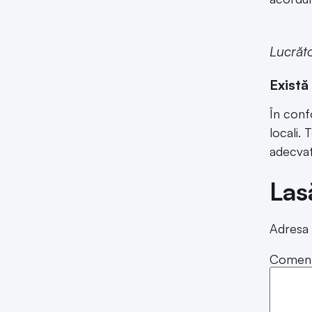
Lucrător
Există 
În confo
locali.
adecvat
Las
Adresa 
Coment