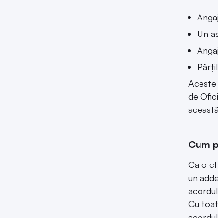
Angaj
Un as
Angaj
Părți
Aceste 
de Ofici
această 
Cum po
Ca o ch
un adde
acordul
Cu toat
acordul 