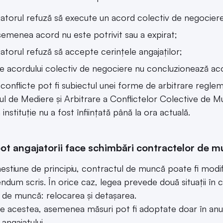
atorul refuză să execute un acord colectiv de negociere
emenea acord nu este potrivit sau a expirat;
atorul refuză să accepte cerințele angajaților;
le acordului colectiv de negociere nu concluzionează aco
conflicte pot fi subiectul unei forme de arbitrare regle
ul de Mediere și Arbitrare a Conflictelor Colective de Mun
instituție nu a fost înființată până la ora actuală.
t angajatorii face schimbări contractelor de m
estiune de principiu, contractul de muncă poate fi modi
ndum scris. În orice caz, legea prevede două situații în 
 de muncă: relocarea și detașarea.
e acestea, asemenea măsuri pot fi adoptate doar în anumi
angajatului.