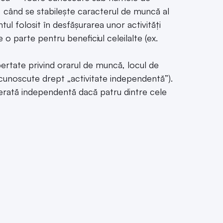
e, când se stabilește caracterul de muncă al
tul folosit în desfășurarea unor activități
e o parte pentru beneficiul celeilalte (ex.
bertate privind orarul de muncă, locul de
or (cunoscute drept „activitate independentă”).
derată independentă dacă patru dintre cele