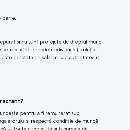
 parte.
eparat și nu sunt protejate de dreptul muncii
acțiuni și întreprinderi individuale), relația
ste prestată de salariat sub autoritatea și
tractant?
uncește pentru a fi remunerat sub
ngajatorului și respectă condițiile de muncă
 muncă – toate cunoscute sub numele de