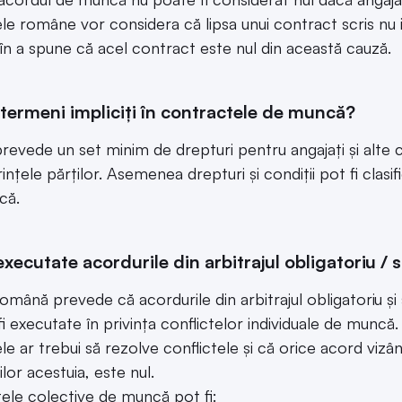
ele române vor considera că lipsa unui contract scris nu 
 în a spune că acel contract este nul din această cauză.
 termeni impliciți în contractele de muncă?
revede un set minim de drepturi pentru angajați și alte c
ințele părților. Asemenea drepturi și condiții pot fi clasi
că.
executate acordurile din arbitrajul obligatoriu / s
mână prevede că acordurile din arbitrajul obligatoriu și so
fi executate în privința conflictelor individuale de munc
ele ar trebui să rezolve conflictele și că orice acord vizâ
lor acestuia, este nul.
tele colective de muncă pot fi: