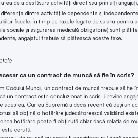
tatea de a desfășura activități direct sau prin alți angajați.
 diferența dintre activitățile dependente și independent
țiilor fiscale. În timp ce taxele legate de salariu pentru a
ile sociale și asigurarea medicală obligatorie) sunt plătite
dente, angajatul trebuie să plătească aceste taxe.
ctele
ecesar ca un contract de muncă să fie în scris?
 Codului Muncii, un contract de muncă trebuie să fie în sc
că un contract este concluzionat în scris, îi revine angaja
e acestea, Curtea Supremă a decis recent că deși un aco
otuși să obțină o hotărâre judecătorească validând existe
nea hotărâre poate fi obținută chiar dacă relația de m
 este cerută.
 acordul de muncă nu poate fi considerat nul dacă angaj