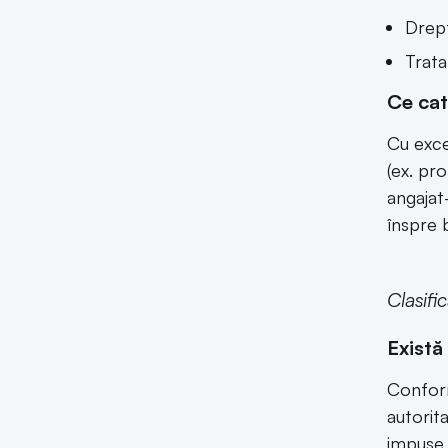
Drept
Trata
Ce cat
Cu exce
(ex. pro
angajat
înspre b
Clasifi
Există
Conform
autorit
impuse 