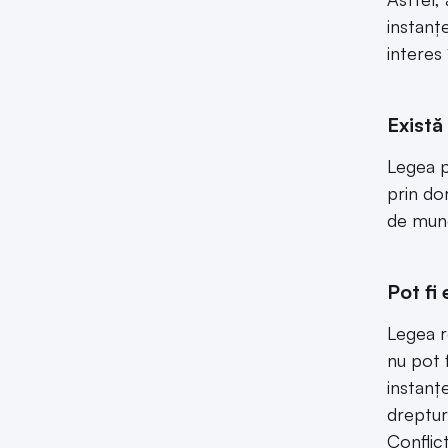
instanț
interes
Există
Legea p
prin dor
de mun
Pot fi 
Legea ro
nu pot 
instanț
drepturi
Conflic