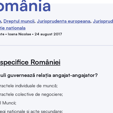
omânia
e
Dreptul muncii
Jurisprudenta europeana
Jurisprud
tie nationala
te • Ioana Nicolae • 24 august 2017
 specifice României
uli guvernează relația angajat-angajator?
actele individuale de muncă;
actele colective de negociere;
 Muncii;
legi naționale și acte secundare;