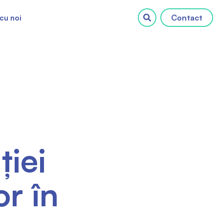
Contact
cu noi
ției
r în