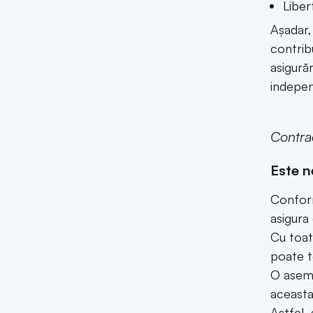
Liber
Așadar,
contribu
asigurăr
indepen
Contra
Este n
Conform
asigura 
Cu toat
poate t
O aseme
aceasta
Astfel,