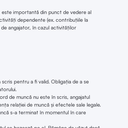
e este importantă din punct de vedere al
ctivități dependente (ex. contribuțiile la
 de angajator, în cazul activităților
ris pentru a fi valid. Obligația de a se
torului.
rd de muncă nu este în scris, angajatul
nța relației de muncă și efectele sale legale.
uncă s-a terminat în momentul în care
atul se bazează pe el. Rămâne de văzut dacă