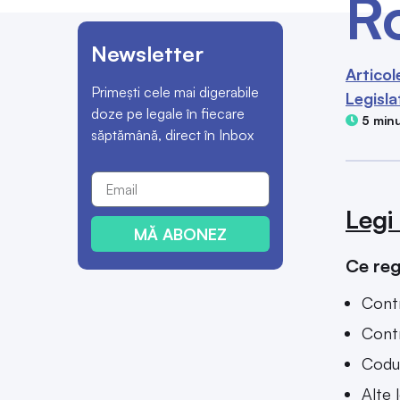
R
Newsletter
Articol
Primești cele mai digerabile
Legisla
doze pe legale în fiecare
5 minu
săptămână, direct în Inbox
Legi
MĂ ABONEZ
Ce reg
Contr
Contr
Codul
Alte 