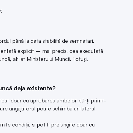
;
rdul până la data stabilită de semnatari.
mentată explicit – mai precis, cea executată
că, afiliat Ministerului Muncii. Totuși,
uncă deja existente?
ficat doar cu aprobarea ambelor părți printr-
care angajatorul poate schimba unilateral
te condiții, și pot fi prelungite doar cu