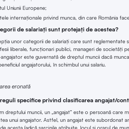
ul Uniunii Europene;
tele internaționale privind munca, din care România face
egorii de salariați sunt protejați de acestea?
pția unor categorii de salariați care sunt reglementate s
fesii liberale, funcționari publici, manageri de societăți pe 
-angajator este guvernată de dreptul muncii dacă munca e
eneficiul angajatorului, în schimbul unui salariu.
carea eronată
 reguli specifice privind clasificarea angajat/con
 dreptului muncii, un „angajat” este o persoană care m
atea unui angajator. Astfel, un angajat este subordonat a
de acesta (adică sarcinile atribuite, locul și orarul de