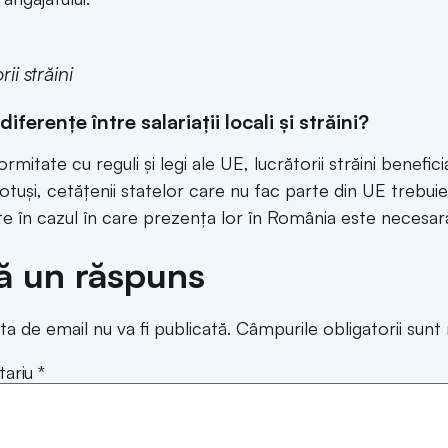
ii străini
diferențe între salariații locali și străini?
rmitate cu reguli și legi ale UE, lucrătorii străini benefic
 Totuși, cetățenii statelor care nu fac parte din UE trebu
e în cazul în care prezența lor în România este necesară
ă un răspuns
ta de email nu va fi publicată.
Câmpurile obligatorii sun
ariu
*