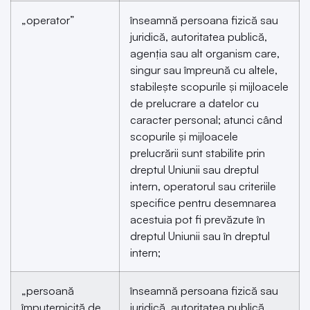
„operator”
înseamnă persoana fizică sau
juridică, autoritatea publică,
agenția sau alt organism care,
singur sau împreună cu altele,
stabilește scopurile și mijloacele
de prelucrare a datelor cu
caracter personal; atunci când
scopurile și mijloacele
prelucrării sunt stabilite prin
dreptul Uniunii sau dreptul
intern, operatorul sau criteriile
specifice pentru desemnarea
acestuia pot fi prevăzute în
dreptul Uniunii sau în dreptul
intern;
„persoană
înseamnă persoana fizică sau
împuternicită de
juridică, autoritatea publică,