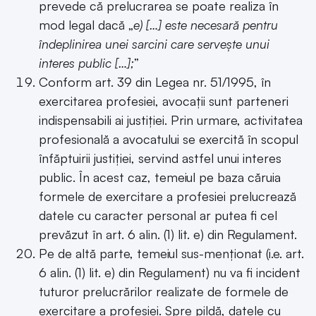
prevede că prelucrarea se poate realiza în
mod legal dacă „
e) […] este necesară pentru
îndeplinirea unei sarcini care servește unui
interes public […];
”
Conform art. 39 din Legea nr. 51/1995, în
exercitarea profesiei, avocații sunt parteneri
indispensabili ai justiției. Prin urmare, activitatea
profesională a avocatului se exercită în scopul
înfăptuirii justiției, servind astfel unui interes
public. În acest caz, temeiul pe baza căruia
formele de exercitare a profesiei prelucrează
datele cu caracter personal ar putea fi cel
prevăzut în art. 6 alin. (1) lit. e) din Regulament.
Pe de altă parte, temeiul sus-menționat (i.e. art.
6 alin. (1) lit. e) din Regulament) nu va fi incident
tuturor prelucrărilor realizate de formele de
exercitare a profesiei. Spre pildă, datele cu