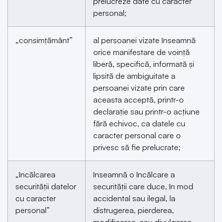
prelucreze date cu caracter
personal;
„consimțământ”
al persoanei vizate înseamnă
orice manifestare de voință
liberă, specifică, informată și
lipsită de ambiguitate a
persoanei vizate prin care
aceasta acceptă, printr-o
declarație sau printr-o acțiune
fără echivoc, ca datele cu
caracter personal care o
privesc să fie prelucrate;
„încălcarea
înseamnă o încălcare a
securității datelor
securității care duce, în mod
cu caracter
accidental sau ilegal, la
personal”
distrugerea, pierderea,