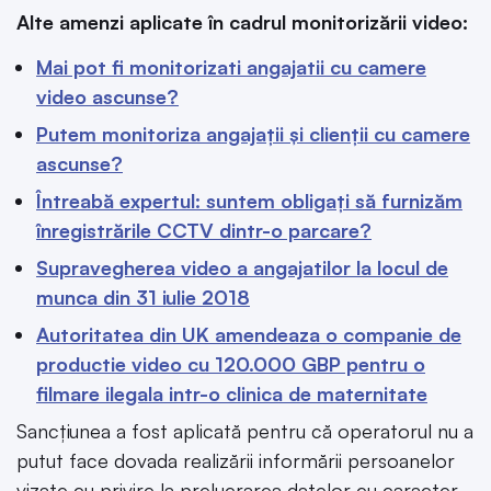
Alte amenzi aplicate în cadrul monitorizării video:
Mai pot fi monitorizati angajatii cu camere
video ascunse?
Putem monitoriza angajații și clienții cu camere
ascunse?
Întreabă expertul: suntem obligați să furnizăm
înregistrările CCTV dintr-o parcare?
Supravegherea video a angajatilor la locul de
munca din 31 iulie 2018
Autoritatea din UK amendeaza o companie de
productie video cu 120.000 GBP pentru o
filmare ilegala intr-o clinica de maternitate
Sancțiunea a fost aplicată pentru că operatorul nu a
putut face dovada realizării informării persoanelor
vizate cu privire la prelucrarea datelor cu caracter