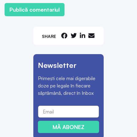
SHARE
Newsletter
Primești cele mai digerabile
doze pe legale în fiecare
săptămână, direct în Inbox
MĂ ABONEZ