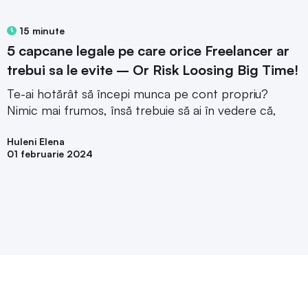
15 minute
5 capcane legale pe care orice Freelancer ar
trebui sa le evite – Or Risk Loosing Big Time!
Te-ai hotărât să începi munca pe cont propriu?
Nimic mai frumos, însă trebuie să ai în vedere că,
Huleni Elena
01 februarie 2024