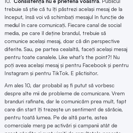
10.
Consistența nu e prietena voastră
. Publicul
trebuie să știe că tu îți păstrezi același mesaj de la
început, însă voi vă schimbați mesajul în funcție de
mediul în care comunicați. Fiecare canal de social
media, pe care îl deține brandul, trebuie să
comunice același mesaj, doar că din perspective
diferite. Sau, pe partea cealaltă, faceți același mesaj
pentru toate canalele. Like what’s the point?! Nu
poți avea același mesaj și pentru Facebook și pentru
Instagram și pentru TikTok. E plictisitor.
Am ales 10, dar probabil aș fi putut să vorbesc
despre alte mii de probleme de comunicare. Vrem
branduri rafinate, dar le comunicăm prea mult, fapt
care din start îți trezește un sentiment de sărăcie,
pentru toată lumea. Pe de altă parte, astea
comerciale merg pe activări și campanii atât de