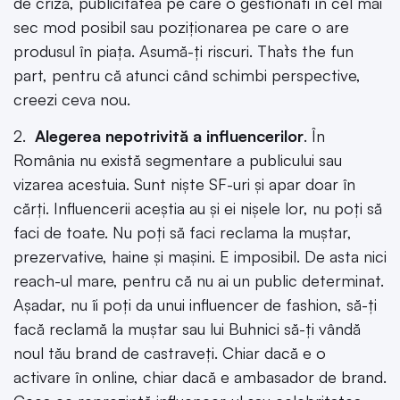
de criză, publicitatea pe care o gestionati în cel mai
sec mod posibil sau poziționarea pe care o are
produsul în piața. Asumă-ți riscuri. That`s the fun
part, pentru că atunci când schimbi perspective,
creezi ceva nou.
2.
Alegerea nepotrivită a influencerilor
. În
România nu există segmentare a publicului sau
vizarea acestuia. Sunt niște SF-uri și apar doar în
cărți. Influencerii aceștia au și ei nișele lor, nu poți să
faci de toate. Nu poți să faci reclama la muștar,
prezervative, haine și mașini. E imposibil. De asta nici
reach-ul mare, pentru că nu ai un public determinat.
Așadar, nu îi poți da unui influencer de fashion, să-ți
facă reclamă la muștar sau lui Buhnici să-ți vândă
noul tău brand de castraveți. Chiar dacă e o
activare în online, chiar dacă e ambasador de brand.