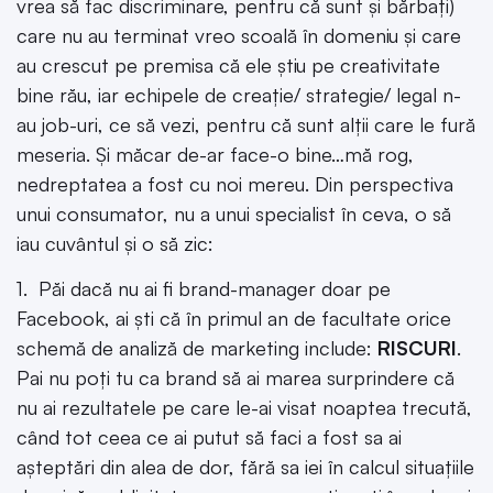
vrea să fac discriminare, pentru că sunt și bărbați)
care nu au terminat vreo scoală în domeniu și care
au crescut pe premisa că ele știu pe creativitate
bine rău, iar echipele de creație/ strategie/ legal n-
au job-uri, ce să vezi, pentru că sunt alții care le fură
meseria. Și măcar de-ar face-o bine…mă rog,
nedreptatea a fost cu noi mereu. Din perspectiva
unui consumator, nu a unui specialist în ceva, o să
iau cuvântul și o să zic:
1. Păi dacă nu ai fi brand-manager doar pe
Facebook, ai ști că în primul an de facultate orice
schemă de analiză de marketing include:
RISCURI
.
Pai nu poți tu ca brand să ai marea surprindere că
nu ai rezultatele pe care le-ai visat noaptea trecută,
când tot ceea ce ai putut să faci a fost sa ai
așteptări din alea de dor, fără sa iei în calcul situațiile