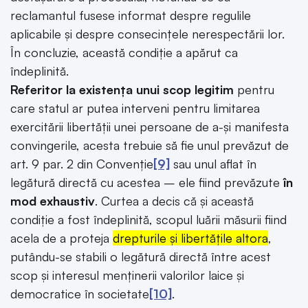
reclamantul fusese informat despre regulile
aplicabile și despre consecințele nerespectării lor.
În concluzie, această condiție a apărut ca
îndeplinită.
Referitor la existența unui scop legitim
pentru
care statul ar putea interveni pentru limitarea
exercitării libertății unei persoane de a-și manifesta
convingerile, acesta trebuie să fie unul prevăzut de
art. 9 par. 2 din Convenție
[9]
sau unul aflat în
legătură directă cu acestea – ele fiind prevăzute
în
mod exhaustiv
. Curtea a decis că și această
condiție a fost îndeplinită, scopul luării măsurii fiind
acela de a proteja
drepturile și libertățile altora
,
putându-se stabili o legătură directă între acest
scop și interesul menținerii valorilor laice și
democratice în societate
[10]
.