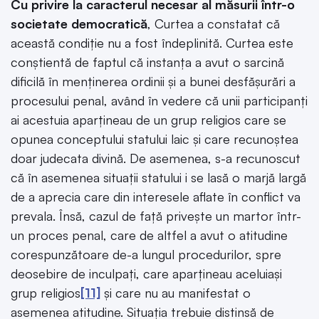
Cu privire la caracterul necesar al măsurii într-o
societate democratică
, Curtea a constatat că
această condiție nu a fost îndeplinită. Curtea este
conștientă de faptul că instanța a avut o sarcină
dificilă în menținerea ordinii și a bunei desfășurări a
procesului penal, având în vedere că unii participanți
ai acestuia aparțineau de un grup religios care se
opunea conceptului statului laic și care recunoștea
doar judecata divină. De asemenea, s-a recunoscut
că în asemenea situații statului i se lasă o marjă largă
de a aprecia care din interesele aflate în conflict va
prevala. Însă, cazul de față privește un martor într-
un proces penal, care de altfel a avut o atitudine
corespunzătoare de-a lungul procedurilor, spre
deosebire de inculpați, care aparțineau aceluiași
grup religios
[11]
și care nu au manifestat o
asemenea atitudine. Situația trebuie distinsă de