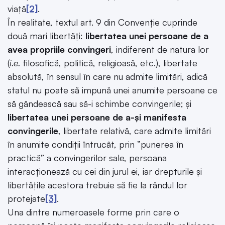
viață
[2]
.
În realitate, textul art. 9 din Convenție cuprinde
două mari libertăți:
libertatea unei persoane de a
avea propriile convingeri
, indiferent de natura lor
(
i.e.
filosofică, politică, religioasă, etc.), libertate
absolută, în sensul în care nu admite limitări, adică
statul nu poate să impună unei anumite persoane ce
să gândească sau să-i schimbe convingerile; și
libertatea unei persoane de a-și manifesta
convingerile
, libertate relativă, care admite limitări
în anumite condiții întrucât, prin ”punerea în
practică” a convingerilor sale, persoana
interacționează cu cei din jurul ei, iar drepturile și
libertățile acestora trebuie să fie la rândul lor
protejate
[3]
.
Una dintre numeroasele forme prin care o