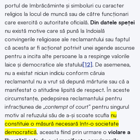
portul de îmbrăcăminte și simboluri cu caracter
religios la locul de muncă sau de către funcționari
care exercită o autoritate oficială.
Din datele speței
nu există motive care să pună la îndoială
convingerile religioase ale reclamantului sau faptul
că acesta ar fi acționat potrivit unei agende ascunse
pentru a incita alte persoane la a respinge valorile
laice și democratice ale statului
[12]
. De asemenea,
nu a existat niciun indiciu conform căruia
reclamantul nu a vrut să depună mărturie sau că a
manifestat o atitudine lipsită de respect. În aceste
circumstanțe, pedepsirea reclamantului pentru
infracțiunea de
„contempt of court”
pentru singurul
motiv al refuzului său de a-și scoate scufia
nu
constituie o măsură necesară într-o societate
democratică
, aceasta fiind prin urmare o
violare a