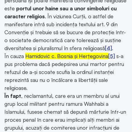
persoană își poate manifesta convingerile religioase
este
portul unor haine sau a unor simboluri cu
caracter religios
. În viziunea Curții, o astfel de
manifestare intră sub incidența textului art. 9 din
Convenție și trebuie să se bucure de protecție într-
o societate democratică care tolerează și susține
diversitatea și pluralismul în sfera religioasă
[4]
.
În cauza
Hamidović c. Bosnia și Herțegovina
[5]
s-a
pus problema dacă pedepsirea unui martor pentru
refuzul de a-și scoate scufia la ordinul instanței
reprezintă sau nu o încălcare a libertății sale
religioase.
În fapt
, reclamantul, care era un membru al unui
grup local militant pentru ramura Wahhabi a
Islamului, fusese chemat să depună mărturie într-un
proces penal în care erau implicați alți membri ai
grupului, acuzați de comiterea unor infracțiuni de