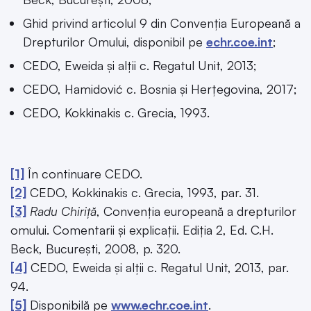
Ghid privind articolul 9 din Convenția Europeană a
Drepturilor Omului, disponibil pe
echr.coe.int
;
CEDO, Eweida și alții c. Regatul Unit, 2013;
CEDO, Hamidović c. Bosnia și Herțegovina, 2017;
CEDO, Kokkinakis c. Grecia, 1993.
[1]
În continuare CEDO.
[2]
CEDO, Kokkinakis c. Grecia, 1993, par. 31.
[3]
Radu Chiriță
, Convenția europeană a drepturilor
omului. Comentarii și explicații. Ediția 2, Ed. C.H.
Beck, București, 2008, p. 320.
[4]
CEDO, Eweida și alții c. Regatul Unit, 2013, par.
94.
[5]
Disponibilă pe
www.echr.coe.int
.