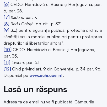
[6]
CEDO, Hamidović c. Bosnia și Herțegovina, par.
6, par. 28.
[7]
Ibidem
, par. 7.
[8]
Radu Chiriță
, op. cit., p. 321.
[9]
„(…) pentru siguranța publică, protecția ordinii, a
sănătății sau a moralei publice ori pentru protejarea
drepturilor și libertăților altora”.
[10]
CEDO, Hamidović c. Bosnia și Herțegovina,
par. 35.
[11]
Ibidem
, par. 6.1.
[12]
Ghid privind art. 9 din Convenție, p. 34 par. 96.
Disponibil pe
www.echr.coe.int
.
Lasă un răspuns
Adresa ta de email nu va fi publicată.
Câmpurile