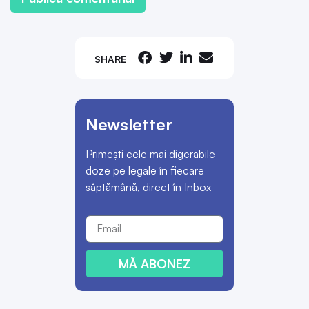
SHARE
Newsletter
Primești cele mai digerabile
doze pe legale în fiecare
săptămână, direct în Inbox
MĂ ABONEZ