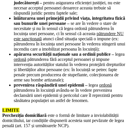
judecătorești –
pentru asigurarea eficienței justiției, nu este
necesar acceptul persoanei deoarece aceasta trebuie să
răspundă juridic pentru faptele sale;
înlăturarea unei primejdii privind viața, integritatea fizică
sau bunurile unei persoane –
se are în vedere o stare de
necesitate și nu în sensul că legea ordonă pătrunderea în
locuința unei persoane, ci în sensul că aceasta
pătrundere NU
este sancționată
atunci când situația specială o impune (ex:
pătrunderea în locuința unei persoane în vederea stingerii unui
incendiu care a imobilizat persoana în locuință);
apărarea securității naționale sau a ordinii publice –
legea
ordonă
pătrunderea fără acceptul persoanei și impune
intervenția autorităților statului în vederea protejării drepturilor
și libertăților altor persoane (ex: în locuință se petrec fapte
penale precum producerea de stupefiante, colecționarea de
arme sau bombe artizanale);
prevenirea răspândirii unei epidemii –
legea
ordonă
pătrunderea în locuință avându-se în vedere prevenirea
declansării unei epidemii și pericolul care îl reprezintă pentru
sănătatea populației un astfel de fenomen.
LIMITE
Percheziția domiciliară
este o formă de limitare a inviolabilității
domiciliului, iar condițiile dispunerii acesteia sunt pevăzute de legea
penală (art. 157 și următoarele NCP).