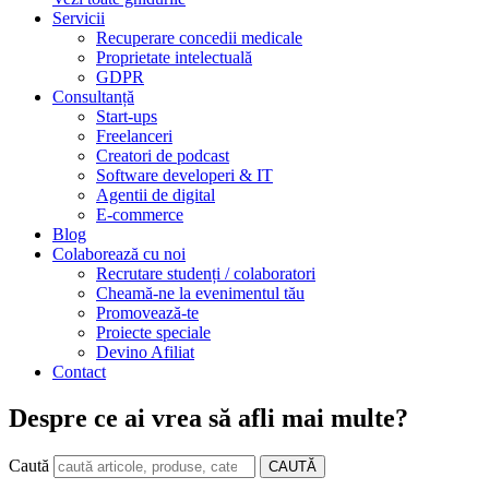
Servicii
Recuperare concedii medicale
Proprietate intelectuală
GDPR
Consultanță
Start-ups
Freelanceri
Creatori de podcast
Software developeri & IT
Agentii de digital
E-commerce
Blog
Colaborează cu noi
Recrutare studenți / colaboratori
Cheamă-ne la evenimentul tău
Promovează-te
Proiecte speciale
Devino Afiliat
Contact
Despre ce ai vrea să afli mai multe?
Caută
CAUTĂ