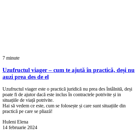
7 minute
Uzufructul viager – cum te ajută în practică, deși nu
auzi prea des de el
Uzufructul viager este o practică juridică nu prea des întâlnită, deși
poate fi de ajutor dacă este inclus în contractele potrivite și in
situațiile de viață potrivite.
Hai să vedem ce este, cum se folosește și care sunt situațiile din
practică pe care se pliază!
Huleni Elena
14 februarie 2024