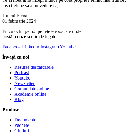
Te-ai hotărât să începi munca pe cont propriu? Nimic mai frumos,
însă trebuie să ai în vedere că,
Huleni Elena
01 februarie 2024
Fii cu ochii pe noi pe rețelele sociale unde
postăm doze scurte de legale.
Facebook
Linkedin
Instagram
Youtube
Învață cu noi
Resurse descărcabile
Podcast
Youtube
Newsletter
Comunitate online
Academie online
Blog
Produse
Documente
Pachete
Ghiduri