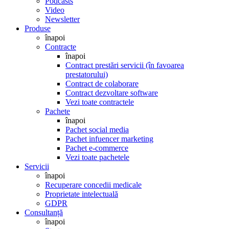
Podcasts
Video
Newsletter
Produse
înapoi
Contracte
înapoi
Contract prestări servicii (în favoarea
prestatorului)
Contract de colaborare
Contract dezvoltare software
Vezi toate contractele
Pachete
înapoi
Pachet social media
Pachet infuencer marketing
Pachet e-commerce
Vezi toate pachetele
Servicii
înapoi
Recuperare concedii medicale
Proprietate intelectuală
GDPR
Consultanță
înapoi