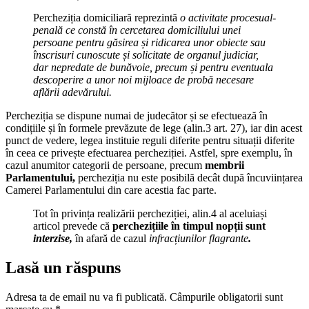
Percheziția domiciliară reprezintă
o activitate procesual-
penală ce constă în cercetarea domiciliului unei
persoane pentru găsirea și ridicarea unor obiecte sau
înscrisuri cunoscute și solicitate de organul judiciar,
dar nepredate de bunăvoie, precum și pentru eventuala
descoperire a unor noi mijloace de probă necesare
aflării adevărului.
Percheziția se dispune numai de judecător și se efectuează în
condițiile și în formele prevăzute de lege (alin.3 art. 27), iar din acest
punct de vedere, legea instituie reguli diferite pentru situații diferite
în ceea ce privește efectuarea percheziției. Astfel, spre exemplu, în
cazul anumitor categorii de persoane, precum
membrii
Parlamentului,
percheziția nu este posibilă decât după încuviințarea
Camerei Parlamentului din care acestia fac parte.
Tot în privința realizării percheziției, alin.4 al aceluiași
articol prevede că
perchezițiile în timpul nopții sunt
interzise,
în afară de cazul
infracțiunilor flagrante
.
Lasă un răspuns
Adresa ta de email nu va fi publicată.
Câmpurile obligatorii sunt