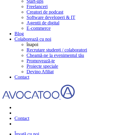
Start-ups
Freelanceri
Creatori de podcast
Software developeri & IT
Agentii de digital
E-commerce
Blog
Colaborează cu noi
înapoi
Recrutare studenți / colaboratori
Cheamă-ne la evenimentul tău
Promovează-te
Proiecte speciale
Devino Afiliat
Contact
Contact
Învață cu noi