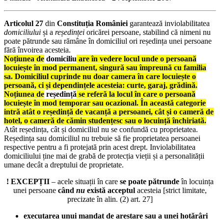
Articolul 27
din
Constituția României
garantează inviolabilitatea
domiciliului
și a
reședinței
oricărei persoane, stabilind că nimeni nu
poate pătrunde sau rămâne în domiciliul ori reședința unei persoane
fără învoirea acesteia.
Noțiunea de
domic
iliu
are în vedere locul unde o persoană
locuiește în mod permanent, singură sau împreună cu familia
sa. Domiciliul cuprinde nu doar camera în care locuiește o
persoană, ci și dependințele acesteia: curte, garaj, gr
ădină.
Noțiunea de
reșed
ință
se referă la locul în care o persoană
locuiește în mod temporar sau ocazional. În această categorie
intră atât o reședință de vacanță a persoanei, cât și o cameră de
hotel, o cameră de cămin studențesc sau o locuință închiriată.
Atât reședința, cât și domiciliul nu se confundă cu proprietatea.
Reședința sau domiciliul nu trebuie să fie proprietatea persoanei
respective pentru a fi protejată prin acest drept. Inviolabilitatea
domiciliului ține mai de grabă de protecția vieții și a personalității
umane decât a dreptului de proprietate.
! EXCEPȚII
– acele situații în care
se poate pătrunde
în locuința
unei persoane
când
nu
există acceptul
acesteia [strict limitate,
precizate în alin. (2) art. 27]
executarea unui mandat de arestare sau a unei hotărâri