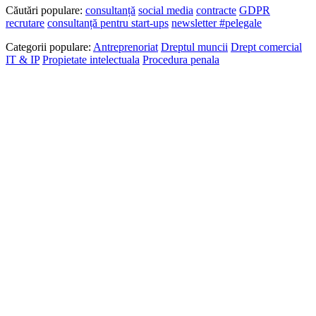
Căutări populare:
consultanță
social media
contracte
GDPR
recrutare
consultanță pentru start-ups
newsletter #pelegale
Categorii populare:
Antreprenoriat
Dreptul muncii
Drept comercial
IT & IP
Propietate intelectuala
Procedura penala