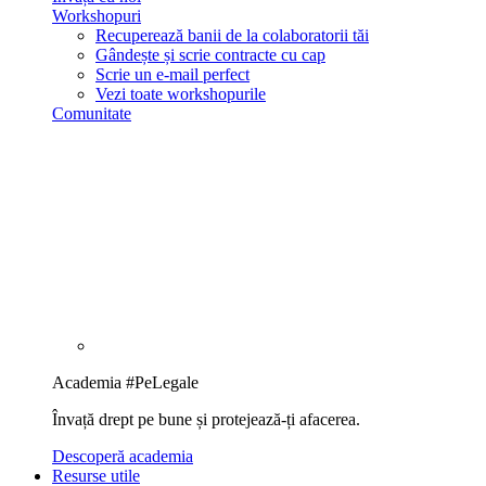
Workshopuri
Recuperează banii de la colaboratorii tăi
Gândește și scrie contracte cu cap
Scrie un e-mail perfect
Vezi toate workshopurile
Comunitate
Academia #PeLegale
Învață drept pe bune și protejează-ți afacerea.
Descoperă academia
Resurse utile