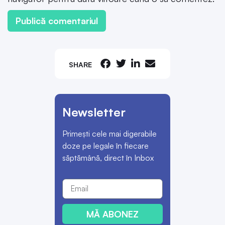
SHARE
Newsletter
Primești cele mai digerabile
doze pe legale în fiecare
săptămână, direct în Inbox
MĂ ABONEZ