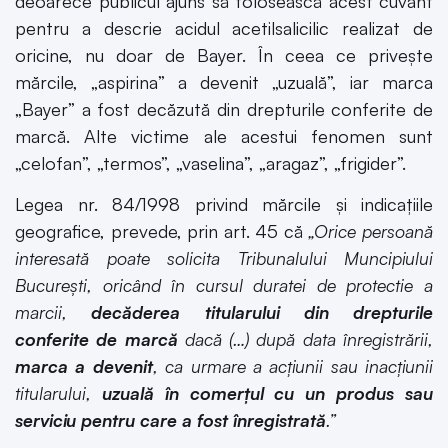
deoarece publicul ajuns să folosească acest cuvânt
pentru a descrie acidul acetilsalicilic realizat de
oricine, nu doar de Bayer. În ceea ce privește
mărcile, „aspirina” a devenit „uzuală”, iar marca
„Bayer” a fost decăzută din drepturile conferite de
marcă. Alte victime ale acestui fenomen sunt
„celofan”, „termos”, „vaselina”, „aragaz”, „frigider”.
Legea nr. 84/1998 privind mărcile și indicațiile
geografice, prevede, prin art. 45 că
„Orice persoană
interesată poate solicita Tribunalului Muncipiului
București, oricând în cursul duratei de protectie a
marcii,
decăderea titularului din drepturile
conferite de marcă
dacă (…) după data înregistrării,
marca a devenit
, ca urmare a acțiunii sau inacțiunii
titularului,
uzuală în comerțul cu un produs sau
serviciu pentru care a fost înregistrată
.”