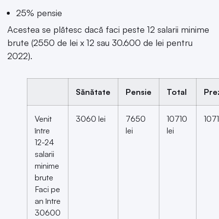
25% pensie
Acestea se plătesc dacă faci peste 12 salarii minime
brute (2550 de lei x 12 sau 30.600 de lei pentru
2022).
Sănătate
Pensie
Total
Pre
Venit
3060 lei
7650
10710
1071
între
lei
lei
12-24
salarii
minime
brute
Faci pe
an între
30600