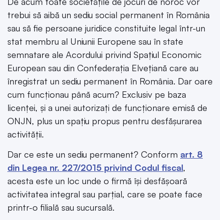
De acum toate societățile de jocuri de noroc vor
trebui să aibă un sediu social permanent în România
sau să fie persoane juridice constituite legal într-un
stat membru al Uniunii Europene sau în state
semnatare ale Acordului privind Spațiul Economic
European sau din Confederația Elvețiană care au
înregistrat un sediu permanent în România. Dar oare
cum funcționau până acum? Exclusiv pe baza
licenței, și a unei autorizați de funcționare emisă de
ONJN, plus un spațiu propus pentru desfășurarea
activității.
Dar ce este un sediu permanent? Conform
art. 8
din Legea nr. 227/2015 privind Codul fiscal
,
acesta este un loc unde o firmă își desfășoară
activitatea integral sau parțial, care se poate face
printr-o filială sau sucursală.