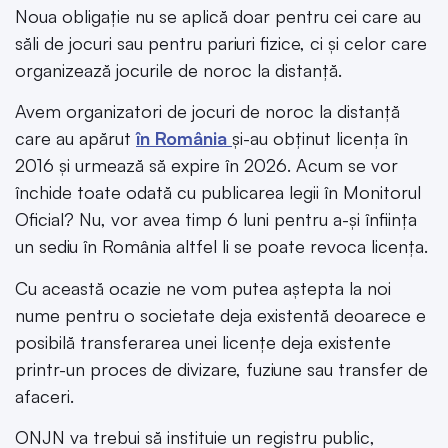
Noua obligație nu se aplică doar pentru cei care au
săli de jocuri sau pentru pariuri fizice, ci și celor care
organizează jocurile de noroc la distanță.
Avem organizatori de jocuri de noroc la distanță
care au apărut
în România
și-au obținut licența în
2016 și urmează să expire în 2026. Acum se vor
închide toate odată cu publicarea legii în Monitorul
Oficial? Nu, vor avea timp 6 luni pentru a-și înființa
un sediu în România altfel li se poate revoca licența.
Cu această ocazie ne vom putea aștepta la noi
nume pentru o societate deja existentă deoarece e
posibilă transferarea unei licențe deja existente
printr-un proces de divizare, fuziune sau transfer de
afaceri.
ONJN va trebui să instituie un registru public,