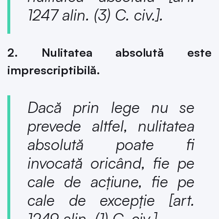
1247 alin. (3) C. civ.
].
2. Nulitatea absolută este
imprescriptibilă.
Dacă prin lege nu se
prevede altfel, nulitatea
absolută poate fi
invocată oricând, fie pe
cale de acțiune, fie pe
cale de excepție [
art.
1249 alin. (1) C.
civ.
].