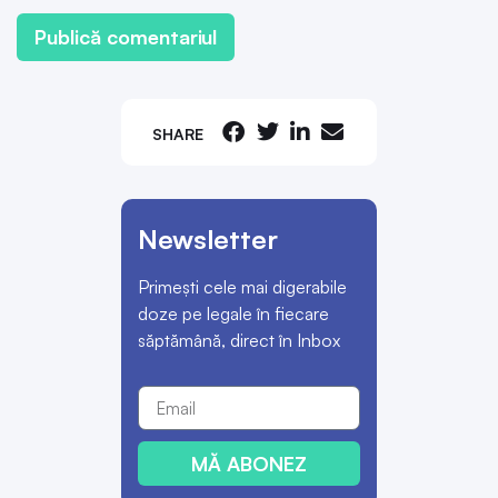
SHARE
Newsletter
Primești cele mai digerabile
doze pe legale în fiecare
săptămână, direct în Inbox
MĂ ABONEZ