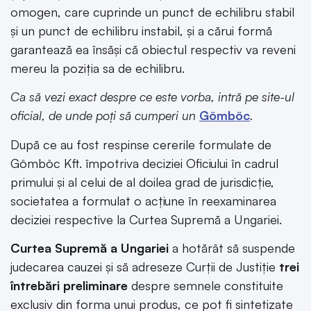
omogen, care cuprinde un punct de echilibru stabil
și un punct de echilibru instabil, și a cărui formă
garantează ea însăși că obiectul respectiv va reveni
mereu la poziția sa de echilibru.
Ca să vezi exact despre ce este vorba, intră pe site-ul
oficial, de unde poți să cumperi un
Gömböc
.
După ce au fost respinse cererile formulate de
Gömböc Kft. împotriva deciziei Oficiului în cadrul
primului și al celui de al doilea grad de jurisdicție,
societatea a formulat o acțiune în reexaminarea
deciziei respective la Curtea Supremă a Ungariei.
Curtea Supremă a Ungariei
a hotărât să suspende
judecarea cauzei și să adreseze Curții de Justiție
trei
întrebări preliminare
despre semnele constituite
exclusiv din forma unui produs, ce pot fi sintetizate