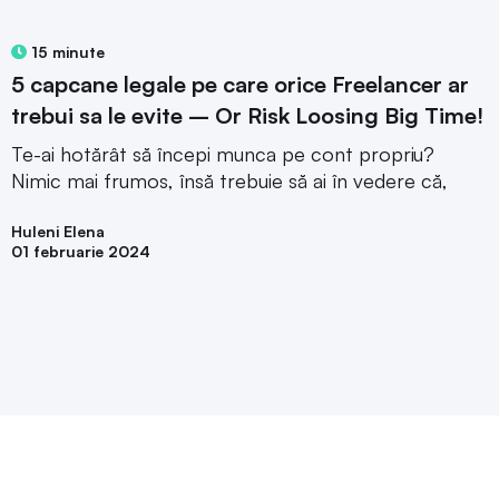
15 minute
5 capcane legale pe care orice Freelancer ar
trebui sa le evite – Or Risk Loosing Big Time!
Te-ai hotărât să începi munca pe cont propriu?
Nimic mai frumos, însă trebuie să ai în vedere că,
Huleni Elena
01 februarie 2024