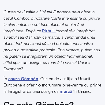
Curtea de Justiție a Uniunii Europene ne-a oferit în
cazul Gömböc o hotărâre foarte interesantă cu privire
la elementele ce pot face obiectul unei mărci
înregistrate. După ce
Pitbull
tocmai și-a înregistrat
sunetul său distinctiv ca marcă, a venit rândul unui
obiect tridimensional să facă obiectul unei analize
privind o potențială protecție. Prin urmare, putem sau
nu putem să înregistrăm un obiect tridimensional,
altfel spus un design, ca marcă la nivelul Uniunii
Europene?
În
cauza Gömböc
, Curtea de Justiție a Uniunii
Europene a oferit o îndrumare bine-venită cu privire
la înregistrarea unui design ca
marcă
în Uniune.
Ce este Gömböc?