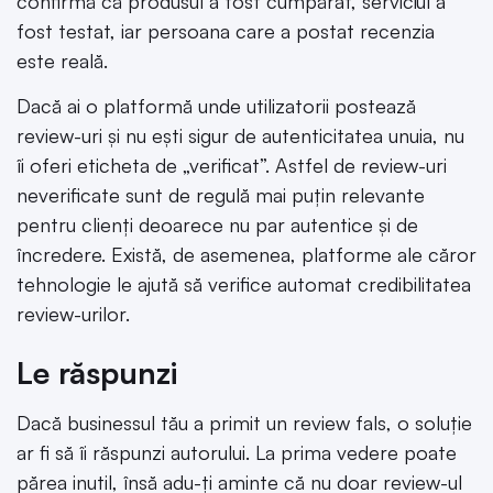
confirmă că produsul a fost cumpărat, serviciul a
fost testat, iar persoana care a postat recenzia
este reală.
Dacă ai o platformă unde utilizatorii postează
review-uri și nu ești sigur de autenticitatea unuia, nu
îi oferi eticheta de „verificat”. Astfel de review-uri
neverificate sunt de regulă mai puțin relevante
pentru clienți deoarece nu par autentice și de
încredere. Există, de asemenea, platforme ale căror
tehnologie le ajută să verifice automat credibilitatea
review-urilor.
Le răspunzi
Dacă businessul tău a primit un review fals, o soluție
ar fi să îi răspunzi autorului. La prima vedere poate
părea inutil, însă adu-ți aminte că nu doar review-ul