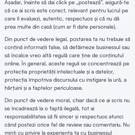
Așadar, înainte să dai click pe „postează”, asigură-te
că ce ai scris este corect, relevant pentru lucrul pe
care îl evaluezi, autentic, respectuos și că nu dă
prea multe din casă (cum ar fi date personale).
Din punct de vedere legal, postarea ta nu trebuie să
conțină informații false, să defăimeze businessul sau
să încalce vreo altă regulă care ține de conținutul
online. În general, aceste reguli se concentrează pe
protecția proprietății intelectuale și a datelor,
protecția împotriva discursului cu instigare la ură, a
hărțuirii și a faptelor periculoase.
Din punct de vedere moral, chiar dacă ce ai scris nu
se încadrează la o faptă ilegală, tot ai
responsabilitatea să fii sincer și respectuos atunci
când postezi orice fel de review sau comentariu. Nu
minți cu privire la experiența ta cu businessul