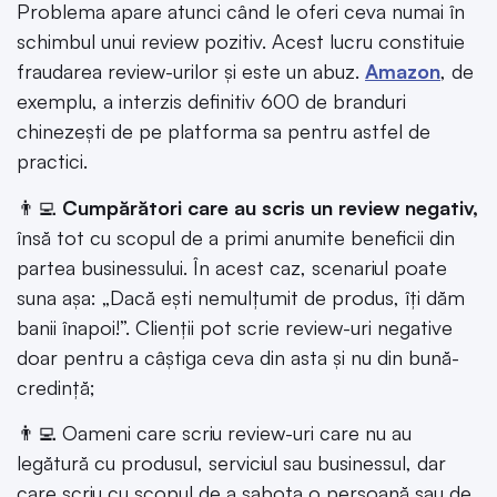
Problema apare atunci când le oferi ceva numai în
schimbul unui review pozitiv. Acest lucru constituie
fraudarea review-urilor și este un abuz.
Amazon
, de
exemplu, a interzis definitiv 600 de branduri
chinezești de pe platforma sa pentru astfel de
practici.
👨‍💻
Cumpărători care au scris un review negativ,
însă tot cu scopul de a primi anumite beneficii din
partea businessului. În acest caz, scenariul poate
suna așa: „Dacă ești nemulțumit de produs, îți dăm
banii înapoi!”. Clienții pot scrie review-uri negative
doar pentru a câștiga ceva din asta și nu din bună-
credință;
👨‍💻 Oameni care scriu review-uri care nu au
legătură cu produsul, serviciul sau businessul, dar
care scriu cu scopul de a sabota o persoană sau de