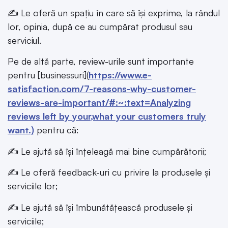
✍️ Le oferă un spațiu în care să își exprime, la rândul
lor, opinia, după ce au cumpărat produsul sau
serviciul.
Pe de altă parte, review-urile sunt importante
pentru [businessuri](
https://www.e-
satisfaction.com/7-reasons-why-customer-
reviews-are-important/#:~:text=Analyzing
reviews left by your,what your customers truly
want.)
pentru că:
✍️ Le ajută să își înțeleagă mai bine cumpărătorii;
✍️ Le oferă feedback-uri cu privire la produsele și
serviciile lor;
✍️ Le ajută să își îmbunătățească produsele și
serviciile;