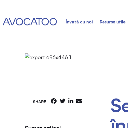
Învață cu noi
Resurse utile
S
SHARE
în
Sumar articol