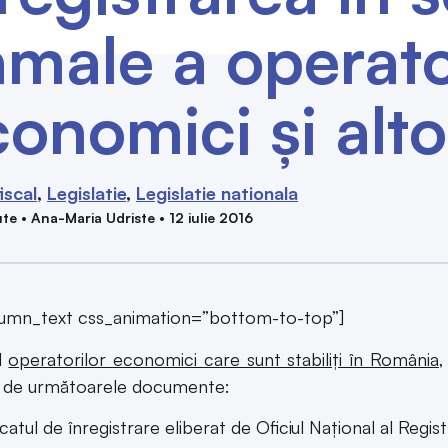
amale a operato
conomici şi alt
iscal
Legislatie
Legislatie nationala
te • Ana-Maria Udriste • 12 iulie 2016
lumn_text css_animation=”bottom-to-top”]
l
operatorilor economici care sunt stabiliţi în România
,
ă de următoarele documente:
icatul de înregistrare eliberat de Oficiul Naţional al Regis
ficatul de înregistrare în scopuri de TVA emis de organul