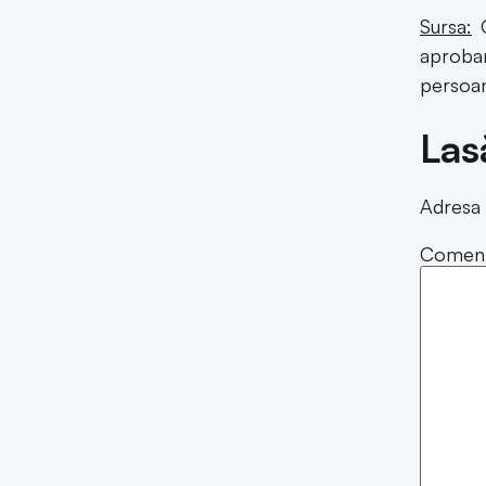
aprobar
persoan
Las
Adresa 
Coment