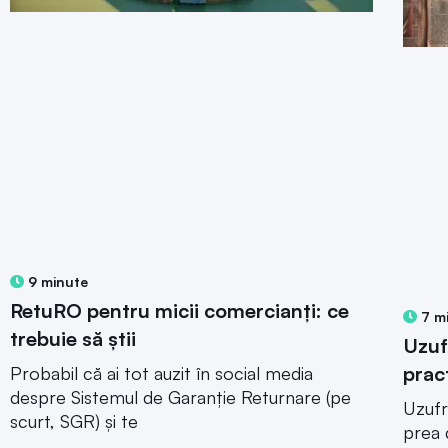
9 minute
RetuRO pentru micii comercianți: ce
7 m
trebuie să știi
Uzuf
prac
Probabil că ai tot auzit în social media
despre Sistemul de Garanție Returnare (pe
Uzufr
scurt, SGR) și te
prea 
dacă 
Ana-Maria Udriste
03 aprilie 2024
situaț