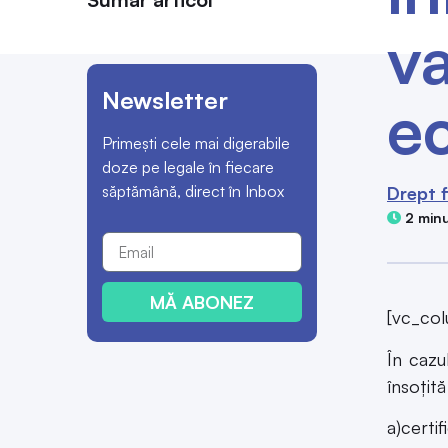
v
Newsletter
e
Primești cele mai digerabile
doze pe legale în fiecare
săptămână, direct în Inbox
Drept f
2 minu
MĂ ABONEZ
[vc_co
În cazu
însoţit
a)certif
b)certi