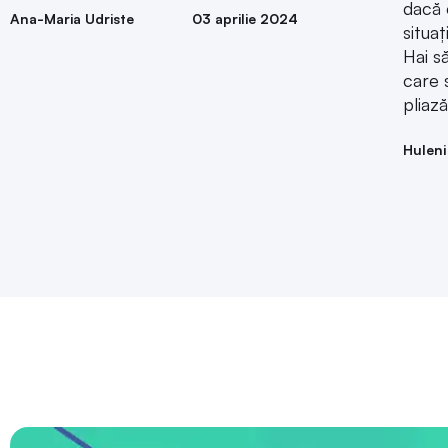
Hai s
care 
pliază
Huleni