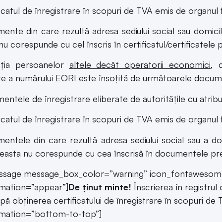
ente din care rezultă adresa sediului social sau domiciliul
nu corespunde cu cel înscris în certificatul/certificatele 
uaţia persoanelor
a
ltele decât operatorii economici
, 
e a numărului EORI este însoţită de următoarele docum
entele de înregistrare eliberate de autorităţile cu atribuţ
ficatul de înregistrare în scopuri de TVA emis de organul
entele din care rezultă adresa sediului social sau a domic
easta nu corespunde cu cea înscrisă în documentele prevăz
ssage message_box_color=”warning” icon_fontawesome
mation=”appear”]
De ținut minte!
Înscrierea în registru
pă obținerea certificatului de înregistrare în scopuri d
imation=”bottom-to-top”]
rdinul preşedintelui Agenţiei Naţionale de Administra