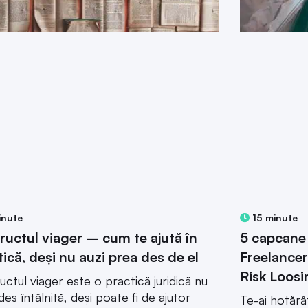
inute
15 minute
ructul viager – cum te ajută în
5 capcane 
tică, deși nu auzi prea des de el
Freelancer
Risk Loosi
uctul viager este o practică juridică nu
des întâlnită, deși poate fi de ajutor
Te-ai hotăr
este inclus în contractele potrivite și in
propriu? Nim
iile de viață potrivite.
în vedere că