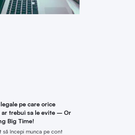
legale pe care orice
 ar trebui sa le evite – Or
ng Big Time!
ât să începi munca pe cont
ic mai frumos, însă trebuie să ai
,