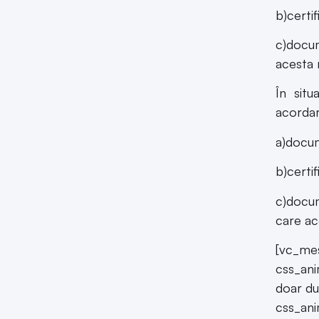
c)docum
acesta 
În sit
acordar
a)docum
b)certi
c)docum
care ac
[vc_me
css_ani
doar du
css_an
Sursa:
O