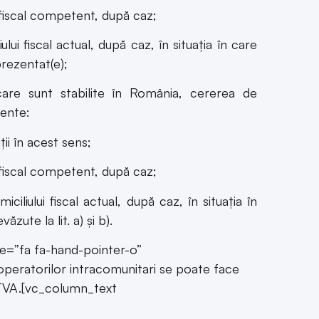
ui fiscal actual, după caz, în situaţia în care
prezentat(e);
care sunt stabilite în România, cererea de
ente:
ii în acest sens;
 fiscal competent, după caz;
iliului fiscal actual, după caz, în situaţia în
ute la lit. a) şi b).
=”fa fa-hand-pointer-o”
l operatorilor intracomunitari se poate face
e TVA.[vc_column_text
re Fiscală nr. 1886 din 24 iunie 2016 pentru