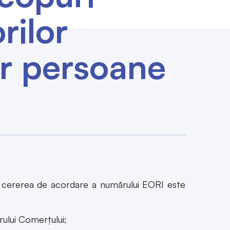
rilor
or persoane
 cererea de acordare a numărului EORI este
trului Comerţului;
 fiscal competent, după caz;