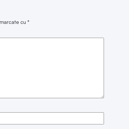
t marcate cu
*