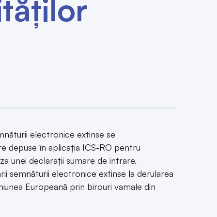
tăților
ăturii electronice extinse se
re depuse în aplicaţia ICS-RO pentru
a unei declaraţii sumare de intrare.
ării semnăturii electronice extinse la derularea
Uniunea Europeană prin birouri vamale din