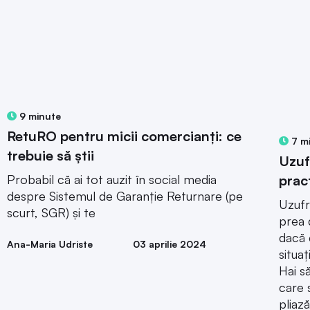
9 minute
RetuRO pentru micii comercianți: ce
7 m
trebuie să știi
Uzuf
prac
Probabil că ai tot auzit în social media
despre Sistemul de Garanție Returnare (pe
Uzufr
scurt, SGR) și te
prea 
dacă 
Ana-Maria Udriste
03 aprilie 2024
situaț
Hai s
care 
pliază