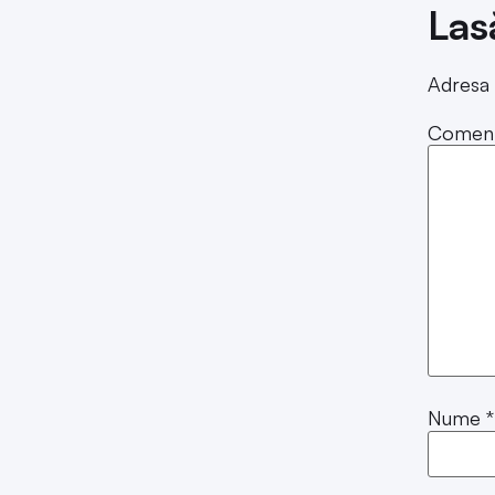
Las
Adresa 
Coment
Nume
*