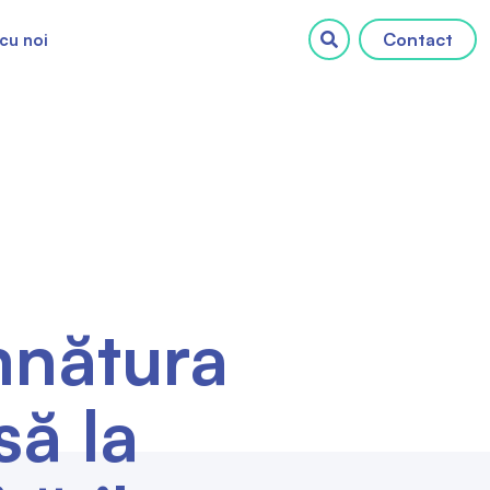
Contact
cu noi
mnătura
să la