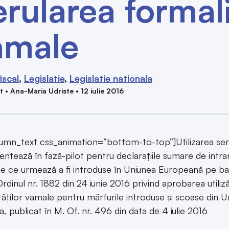
rularea formali
amale
iscal
Legislatie
Legislatie nationala
t • Ana-Maria Udriste • 12 iulie 2016
umn_text css_animation=”bottom-to-top”]Utilizarea semn
ntează în fază-pilot pentru declaraţiile sumare de intra
le ce urmează a fi introduse în Uniunea Europeană pe baz
Ordinul nr. 1882 din 24 iunie 2016 privind aprobarea utiliz
tăţilor vamale pentru mărfurile introduse şi scoase din 
, publicat în M. Of. nr. 496 din data de 4 iulie 2016