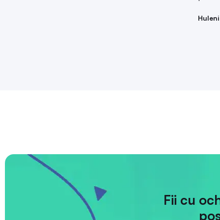
Huleni
Fii cu oc
pos