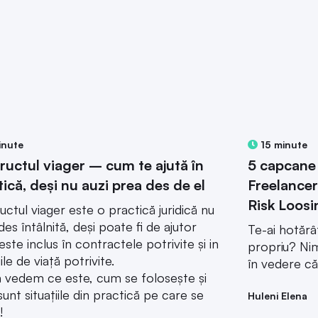
inute
15 minute
ructul viager – cum te ajută în
5 capcane 
tică, deși nu auzi prea des de el
Freelancer
Risk Loosi
uctul viager este o practică juridică nu
des întâlnită, deși poate fi de ajutor
Te-ai hotăr
este inclus în contractele potrivite și in
propriu? Nim
iile de viață potrivite.
în vedere că
ă vedem ce este, cum se folosește și
sunt situațiile din practică pe care se
Huleni Elena
!