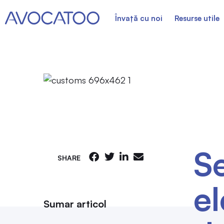
Învață cu noi
Resurse utile
S
SHARE
el
Sumar articol