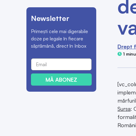
de
Newsletter
v
Primești cele mai digerabile
doze pe legale în fiecare
săptămână, direct în Inbox
Drept f
1 minu
MĂ ABONEZ
[vc_col
impleme
mărfuri
Sursa
: 
formali
România