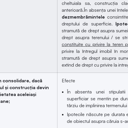
cheltuiala sa, construcția cl
anterioară.În absența unei întele
dezmembrămintele
consimtite
dreptului de superficie.
Ipote
stramută de drept asupra sumei p
drept asupra terenului / se st
constituite cu privire la teren 
privire la întregul imobil în mo
stramută de drept asupra sumei
extind de drept cu privire la intr
in consolidare, dacă
Efecte
ul și construcția devin
În absenta unei stipulati
ietatea aceleiași
superficiar se mentin pe dur
ane;
târziu de implinirea termenului i
Ipotecile născute pe durata ex
de obiectul asupra căruia s-au