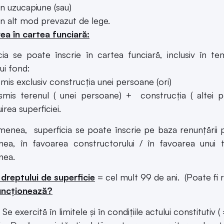
in uzucapiune (sau)
in alt mod prevazut de lege.
rea în cartea funciară:
cia se poate înscrie în cartea funciară, inclusiv în te
ui fond:
smis exclusiv construcția unei persoane (ori)
smis terenul ( unei persoane) + construcția ( altei p
irea superficiei.
enea, superficia se poate înscrie pe baza renunțării pr
nea, în favoarea constructorului / în favoarea unui 
nea.
dreptului de superficie
= cel mult 99 de ani. (Poate fi r
ncționează?
Se exercită în limitele și în condițiile actului constitutiv 