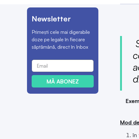
Newsletter
Primești cele mai digerabile
doze pe legale în fiecare
S
săptămână, direct în Inbox
c
a
d
MĂ ABONEZ
Exem
Mod de
în