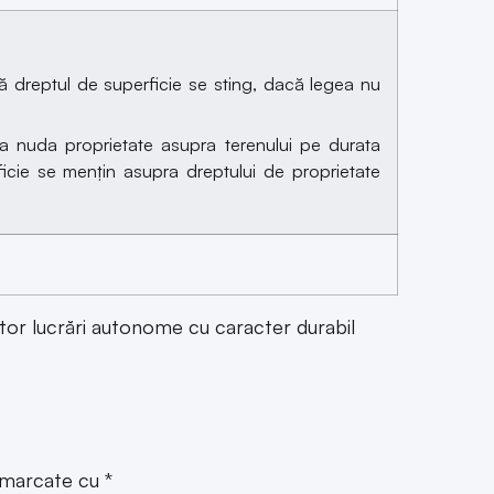
ă dreptul de superficie se sting, dacă legea nu
 la nuda proprietate asupra terenului pe durata
ficie se mențin asupra dreptului de proprietate
+ altor lucrări autonome cu caracter durabil
t marcate cu
*