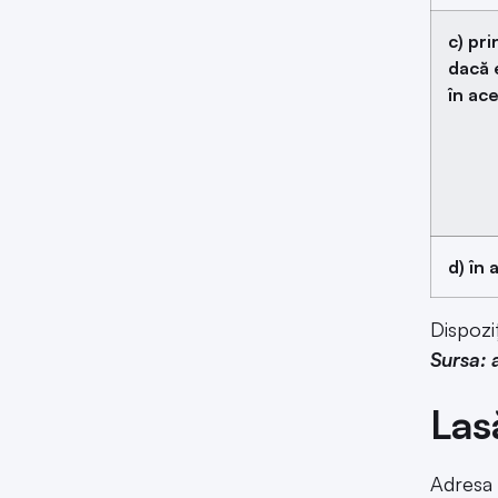
c) pri
dacă 
în ac
d) în 
Dispoziț
Sursa: 
Las
Adresa 