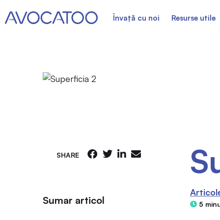
Învață cu noi
Resurse utile
Su
SHARE
Articol
Sumar articol
5 minu