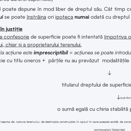
ul poate dispune în mod liber de dreptul său. Cât timp c
ui
se poate
înstrăina
ori
ipoteca
numai
odată cu dreptul 
în justiție
a confesorie
de superficie poate fi intentată
împotriva o
i, chiar și a proprietarului terenului.
 la acțiune este
imprescriptibil
= acțiunea se poate introd
cie cu titlu oneros + părţile nu au prevăzut modalităţile d
↓
titularul dreptului de superfic
↓
sub for
o sumă egală cu chiria stabilită 
 seama de: natura terenului, de destinaţia construcţiei în cazul în care aceasta există, de zona î
contravalorii folosinţei)