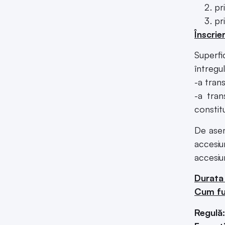
pr
pr
Înscrie
Superfi
întregul
-a tran
-a tran
constitu
De asem
accesiu
accesiu
Durata 
Cum fu
Regulă: