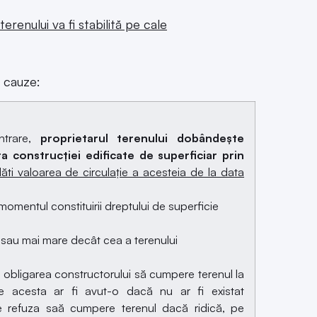
erenului va fi stabilită pe cale
e cauze:
ontrare,
proprietarul terenului dobândește
a construcției edificate de superficiar prin
lăti valoarea de circulație a acesteia de la data
 momentul constituirii dreptului de superficie
 sau mai mare decât cea a terenului
e obligarea constructorului să cumpere terenul la
re acesta ar fi avut-o dacă nu ar fi existat
te refuza saă cumpere terenul dacă ridică, pe