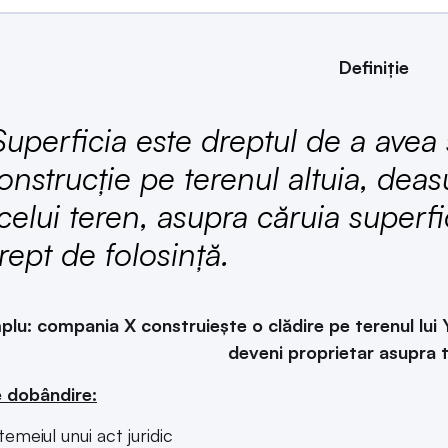
Definiție
uperficia este dreptul de a avea 
onstrucție pe terenul altuia, deas
celui teren, asupra căruia superf
rept de folosință.
plu:
compania X construiește o clădire pe terenul lui 
deveni proprietar asupra t
 dobândire:
 temeiul unui act juridic