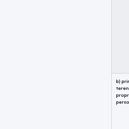
b) pr
teren
propr
perso