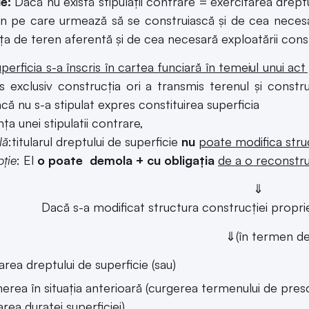
e:
Dacă nu există stipulații contrare = exercitarea dreptu
n pe care urmează să se construiască și de cea necesar
ța de teren aferentă și de cea necesară exploatării constr
erficia s-a înscris în cartea funciară în temeiul unui act 
s exclusiv construcția ori a transmis terenul și const
acă nu s-a stipulat expres constituirea superficia
ța unei stipulatii contrare,
lă
:titularul dreptului de superficie
nu
poate modifica stru
ție
: El
o poate demola + cu obligația
de a o reconstrui
⇓
Dacă s-a modificat structura construcției propri
⇓(în termen de 3
area dreptului de superficie (sau)
erea în situația anterioară (curgerea termenului de pres
area duratei superficiei)