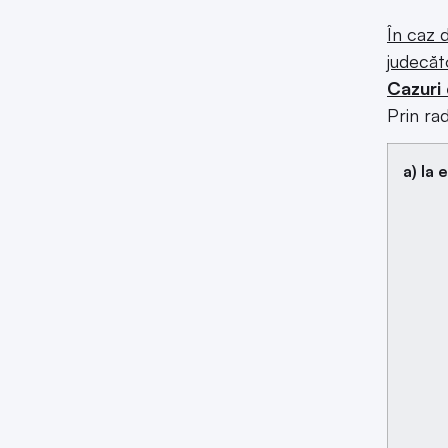
În caz d
judecăt
Cazuri 
Prin ra
a) la