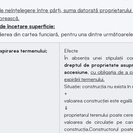
e neînţelegere între părţi, suma datorată proprietarului t
orească.
de încetare superficie:
dierea din cartea funciară, pentru una dintre următoarel
 expirarea termenului;
Efecte
În absența unei stipulații c
dreptul de proprietate asupr
accesiune
,
cu obligația de a p
expirării termenului.
Situație: construcția nu exista în
+
valoarea construcției este egală
⇓
proprietarul terenului poate cer
valoarea de circulație pe ca
construcția.Constructorul poa