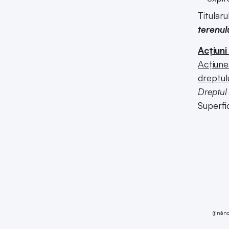
Titular
terenul
Acțiuni 
Acțiune
dreptulu
Dreptul
Superfi
(ţinând