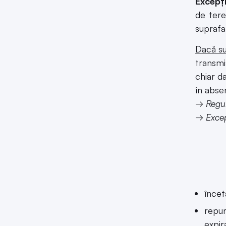
Excepți
de tere
suprafa
Dacă sup
transmi
chiar d
în absen
→
Regu
→
Excep
încet
repun
expir