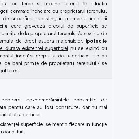
adită pe teren și repune terenul în situația
geri contrare încheiate cu proprietarul terenului,
 de superficiar se sting în momentul încetării
cile
care grevează dreptul de superficie
se
rimite de la proprietarul terenului /se extind de
ramuta de drept asupra materialelor.
Ipotecile
pe durata existentei superficiei
nu se extind cu
mentul încetării dreptului de superficie. Ele se
 de bani primite de proprietarul terenului / se
egul teren
i contrare, dezmembrămintele consimțite de
ata pentru care au fost constituite, dar nu mai
nițial al superficiei.
istenței superficiei se mențin fiecare în funcție
 constituit.