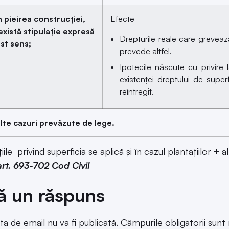
n pieirea construcției,
Efecte
există stipulație expresă
Drepturile reale care greveaz
est sens;
prevede altfel.
Ipotecile născute cu privire
existenței dreptului de super
reîntregit.
alte cazuri prevăzute de lege.
iile privind superficia se aplică și în cazul plantațiilor 
art. 693-702 Cod Civil
ă un răspuns
ta de email nu va fi publicată.
Câmpurile obligatorii sun