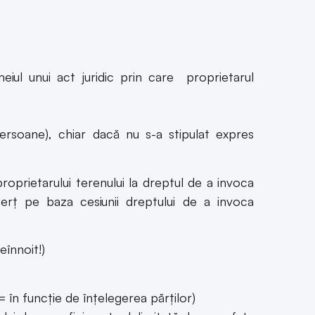
meiul unui act juridic prin care proprietarul
ersoane), chiar dacă nu s-a stipulat expres
oprietarului terenului la dreptul de a invoca
terț pe baza cesiunii dreptului de a invoca
eînnoit!)
( = în funcție de înțelegerea părților)