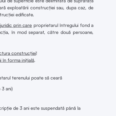
lui de superficie este delimitată de suprafața
ă exploatării construcției sau, dupa caz, de
ucției edificate.
juridic prin care
proprietarul întregului fond a
rucția, în mod separat, către două persoane,
ctura construcției
!
 în forma inițială
.
etarul terenului poate să ceară
 ani)
cripție de 3 ani este suspendată până la