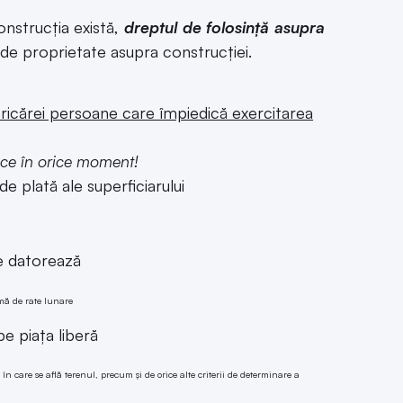
onstrucția există,
dreptul de folosință asupra
de proprietate asupra construcției.
ricărei persoane care împiedică exercitarea
uce în orice moment!
e plată ale superficiarului
ie datorează
mă de rate lunare
pe piaţa liberă
n care se află terenul, precum şi de orice alte criterii de determinare a