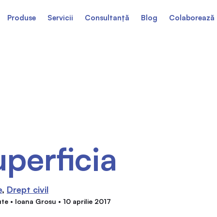
Produse
Servicii
Consultanță
Blog
Colaborează 
perficia
e
Drept civil
te • Ioana Grosu • 10 aprilie 2017