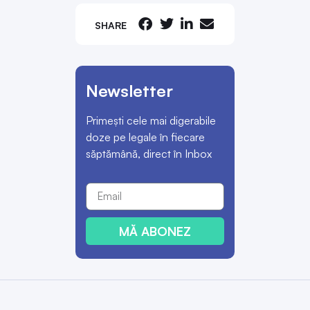
SHARE
Newsletter
Primești cele mai digerabile
doze pe legale în fiecare
săptămână, direct în Inbox
MĂ ABONEZ