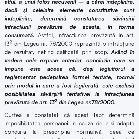
altul, a unui folos necuvenit – a cărei îndeplinire,
dacă și celelalte elemente constitutive sunt
îndeplinite, determină constatarea săvârșirii
infracțiunii prevăzute de acesta, în forma
consumată.
Astfel, infracțiunea prevăzută în art.
2
13
din Legea nr. 78/2000 reprezintă o infracțiune
de rezultat, nefiind calificată prin scop.
Având în
vedere cele expuse anterior, concluzia care se
impune este aceea că,
deși legiuitorul a
reglementat pedepsirea formei tentate, tocmai
prin modul în care a fost legiferată, este exclusă
posibilitatea săvârșirii tentativei la infracțiunea
2
prevăzută de art. 13
din Legea nr.78/2000.
Curtea a constatat că acest fapt determină
imposibilitatea persoanei în cauză de a-și adapta
conduita la prescripția normativă, ceea ce