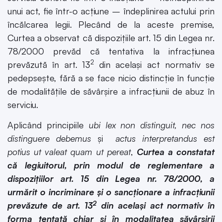
unui act, fie într-o acțiune – îndeplinirea actului prin
încălcarea legii. Plecând de la aceste premise,
Curtea a observat că dispozițiile art. 15 din Legea nr.
78/2000 prevăd că tentativa la infracțiunea
2
prevăzută în art. 13
din același act normativ se
pedepsește, fără a se face nicio distincție în funcție
de modalitățile de săvârșire a infracțiunii de abuz în
serviciu.
Aplicând principiile
ubi lex non distinguit, nec nos
distinguere debemus
și
actus interpretandus est
potius ut valeat quam ut pereat
,
Curtea a constatat
că legiuitorul, prin modul de reglementare a
dispozițiilor art. 15 din Legea nr. 78/2000, a
urmărit o incriminare și o sancționare a infracțiunii
2
prevăzute de art. 13
din același act normativ în
forma tentată chiar și în modalitatea săvârșirii