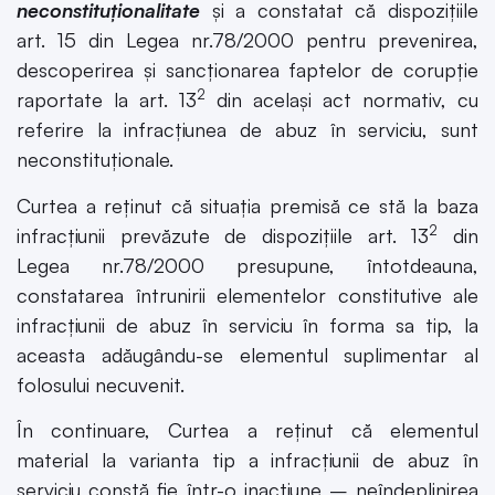
neconstituționalitate
și a constatat că dispozițiile
art. 15 din Legea nr.78/2000 pentru prevenirea,
descoperirea și sancționarea faptelor de corupție
2
raportate la art. 13
din același act normativ, cu
referire la infracțiunea de abuz în serviciu, sunt
neconstituționale.
Curtea a reținut că situația premisă ce stă la baza
2
infracțiunii prevăzute de dispozițiile art. 13
din
Legea nr.78/2000 presupune, întotdeauna,
constatarea întrunirii elementelor constitutive ale
infracțiunii de abuz în serviciu în forma sa tip, la
aceasta adăugându-se elementul suplimentar al
folosului necuvenit.
În continuare, Curtea a reținut că elementul
material la varianta tip a infracțiunii de abuz în
serviciu constă fie într-o inacțiune – neîndeplinirea