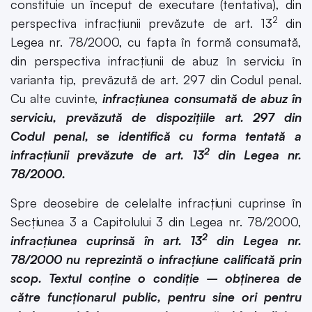
constituie un început de executare (tentativa), din
2
perspectiva infracțiunii prevăzute de art. 13
din
Legea nr. 78/2000, cu fapta în formă consumată,
din perspectiva infracțiunii de abuz în serviciu în
varianta tip, prevăzută de art. 297 din Codul penal.
Cu alte cuvinte,
infracțiunea consumată de abuz în
serviciu, prevăzută de dispozițiile art. 297 din
Codul penal, se identifică cu forma tentată a
2
infracțiunii prevăzute de art. 13
din Legea nr.
78/2000.
Spre deosebire de celelalte infracțiuni cuprinse în
Secțiunea 3 a Capitolului 3 din Legea nr. 78/2000,
2
infracțiunea cuprinsă în art. 13
din Legea nr.
78/2000 nu reprezintă o infracțiune calificată prin
scop.
Textul conține o condiție – obținerea de
către funcționarul public, pentru sine ori pentru