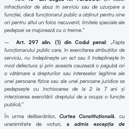
infracțiunilor de abuz în serviciu sau de uzurpare a
funcției, dacă funcționarul public a obținut pentru sine
ori pentru altul un folos necuvenit, limitele speciale ale
pedepsei se majorează cu o treime.”
–
Art. 297 alin. (1) din Codul penal
:
„Fapta
funcționarului public care, în exercitarea atribuțiilor de
serviciu, nu îndeplinește un act sau îl îndeplinește în
mod defectuos şi prin aceasta cauzează o pagubă ori
o vătămare a drepturilor sau intereselor legitime ale
unei persoane fizice sau ale unei persoane juridice se
pedepsește cu închisoarea de la 2 la 7 ani şi
interzicerea exercitării dreptului de a ocupa o funcție
publică.”
În urma deliberărilor,
Curtea Constituțională
, cu
unanimitate de voturi,
a admis excepția de