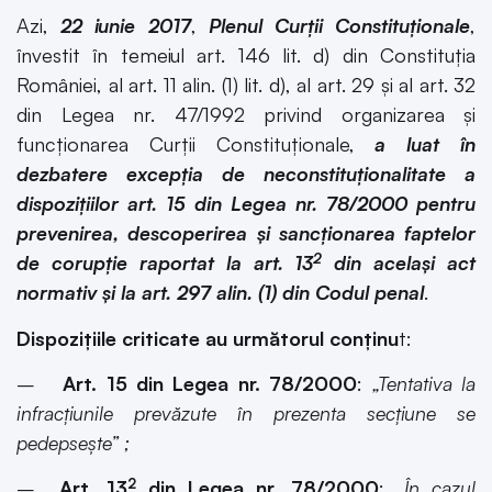
Azi,
22 iunie 2017
,
Plenul Curții Constituționale
,
învestit în temeiul art. 146 lit. d) din Constituția
României, al art. 11 alin. (1) lit. d), al art. 29 şi al art. 32
din Legea nr. 47/1992 privind organizarea şi
funcționarea Curții Constituţionale,
a luat în
dezbatere excepția de neconstituționalitate a
dispozițiilor art. 15 din Legea nr. 78/2000 pentru
prevenirea, descoperirea şi sancționarea faptelor
2
de corupție raportat la art. 13
din același act
normativ şi la art. 297 alin. (1) din Codul penal
.
Dispozițiile criticate au următorul conținu
t:
–
Art. 15 din Legea nr. 78/2000
:
„Tentativa la
infracțiunile prevăzute în prezenta secțiune se
pedepsește” ;
2
–
Art. 13
din Legea nr. 78/2000
:
„În cazul