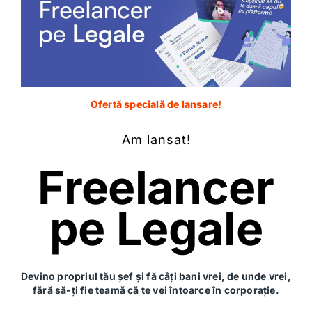
sau sărituri cu trotineta asemănătoare cu cele de pe
skateboard.
Unde mă pot deplasa cu
trotineta electrică?
Ofertă specială de lansare!
Am lansat!
Freelancer
pe Legale
Devino propriul tău șef și fă câți bani vrei, de unde vrei,
fără să-ți fie teamă că te vei întoarce în corporație.
Sursă foto:
Pexels