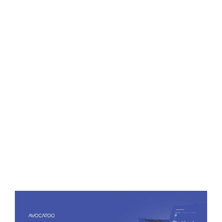
respectă și ei dispozițiile codului rutier), precum și
cei care conduc vehicule a căror viteză maximă prin
construcție nu depășește 6 km/h și au motor
electric –
acele scaune electrice
cu roți pentru
persoanele fără picioare sau paralizate.
Și pentru a fi siguri că nu există loc de interpretare,
nici sub influența alcoolului sau a altor substanțe
psihoactive nu poți să fii – uite aici un mic
articol
.
Este de la sine înțeles că trotinetele trebuie să aibă
frâne eficace, să aibă sistem de iluminat amplasat
pe roți care, în mișcare, formează un cerc continuu.
La fel,
trotinetistul
trebuie să poarte vestă
reflectorizantă
O regula interesantă este că trotineta trebuie să
mențină mereu contactul cu solul, deci fără
flipuri