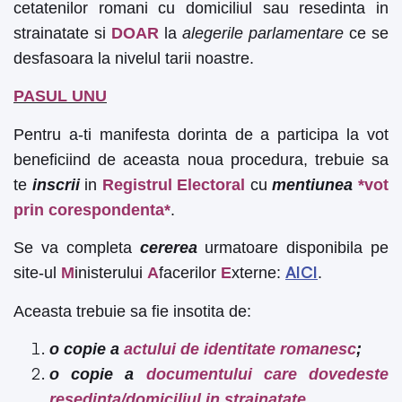
cetatenilor romani cu domiciliul sau resedinta in
strainatate si
DOAR
la
alegerile parlamentare
ce se
desfasoara la nivelul tarii noastre.
PASUL UNU
Pentru a-ti manifesta dorinta de a participa la vot
beneficiind de aceasta noua procedura, trebuie sa
te
inscrii
in
Registrul Electoral
cu
mentiunea
*vot
prin corespondenta*
.
Se va completa
cererea
urmatoare disponibila pe
AICI
site-ul
M
inisterului
A
facerilor
E
xterne:
.
Aceasta trebuie sa fie insotita de:
o copie a
actului de identitate romanesc
;
o copie a
documentului care dovedeste
resedinta/domiciliul in strainatate.