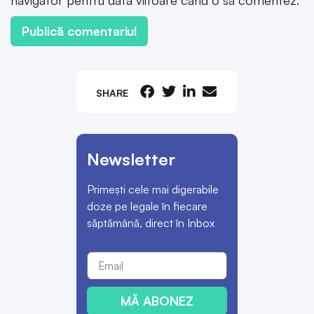
SHARE
Newsletter
Primești cele mai digerabile
doze pe legale în fiecare
săptămână, direct în Inbox
MĂ ABONEZ