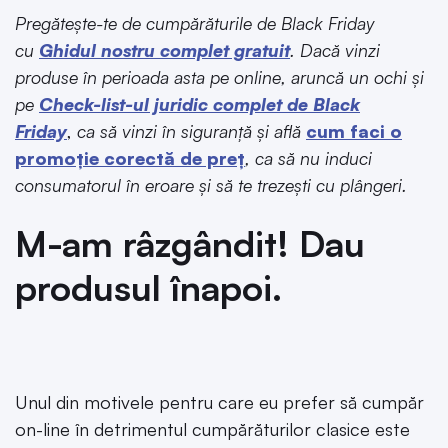
Pregătește-te de cumpărăturile de Black Friday
cu
Ghidul nostru complet gratuit
. Dacă vinzi
produse în perioada asta pe online, aruncă un ochi și
pe
Check-list-ul juridic complet de Black
Friday
,
ca să vinzi în siguranță
și află
cum faci o
promoție corectă de preț
, ca să nu induci
consumatorul în eroare și să te trezești cu plângeri.
M-am râzgândit! Dau
produsul înapoi.
Unul din motivele pentru care eu prefer să cumpăr
on-line în detrimentul cumpărăturilor clasice este