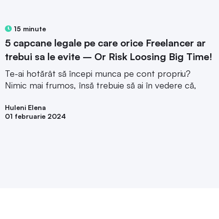
15 minute
5 capcane legale pe care orice Freelancer ar
trebui sa le evite – Or Risk Loosing Big Time!
Te-ai hotărât să începi munca pe cont propriu?
Nimic mai frumos, însă trebuie să ai în vedere că,
Huleni Elena
01 februarie 2024