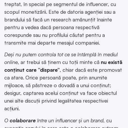
treptat, în special pe segmentul de
influencer
, cu
scopul monetizării. Este de datoria agenției sau a
brandului să facă un research amănunțit înainte
pentru a vedea dacă persoana respectivă
corespunde sau nu profilului căutat pentru a
transmite mai departe mesajul companiei.
Deși nu putem controla tot ce se întâmplă în mediul
online
, ar trebui să ținem cu toții minte că
nu există
conținut care ”dispare”
, chiar dacă este promovat
ca atare. Orice persoană poate, prin anumite
mijloace, să păstreze o dovadă a unui conținut;
desigur, captarea acelui conținut va face obiectul
unei alte discuții privind legalitatea respectivei
acțiuni.
O
colaborare
între un influencer și un brand,
cu
excepția cazului în care este o colaborare extrem