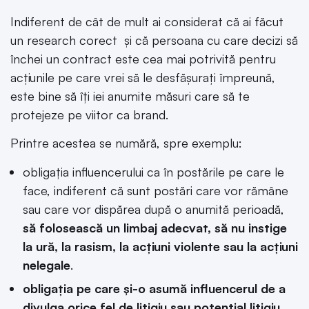
Indiferent de cât de mult ai considerat că ai făcut
un research corect și că persoana cu care decizi să
închei un contract este cea mai potrivită pentru
acțiunile pe care vrei să le desfășurați împreună,
este bine să îți iei anumite măsuri care să te
protejeze pe viitor ca brand.
Printre acestea se numără, spre exemplu:
obligația influencerului ca în postările pe care le
face, indiferent că sunt postări care vor rămâne
sau care vor dispărea după o anumită perioadă,
să folosească un limbaj adecvat, să nu instige
la ură, la rasism, la acțiuni violente sau la acțiuni
nelegale
.
obligația pe care și-o asumă influencerul de a
divulga orice fel de litigiu sau potențial litigiu,