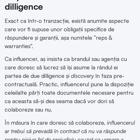
dilligence
Exact ca într-o tranzacție, există anumite aspecte
care vor fi supuse unor obligații specifice de
răspundere și garanții, așa numitele ”reps &
warranties”.
Ca influencer, aș insista ca brandul sau agenția cu
care doresc să lucrez să își asume la rândul ei
partea de due dilligence și
discovery
în faza pre-
contractuală. Practic, influencerul pune la dispoziție
celeilalte părți toate documentele necesare pentru
ca aceasta să-și dea seama dacă vor dori să
colaboreze sau nu.
În măsura în care doresc să colaboreze,
influencerul
ar trebui să prevadă în contract că nu va răspunde
pentru niciun fel de prejudiciu cauzat ca urmare a