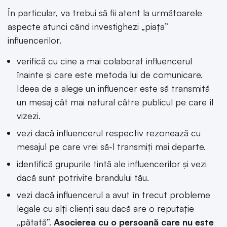
În particular, va trebui să fii atent la următoarele
aspecte atunci când investighezi „piața”
influencerilor.
verifică cu cine a mai colaborat influencerul
înainte și care este metoda lui de comunicare.
Ideea de a alege un influencer este să transmită
un mesaj cât mai natural către publicul pe care îl
vizezi.
vezi dacă influencerul respectiv rezonează cu
mesajul pe care vrei să-l transmiți mai departe.
identifică grupurile țintă ale influencerilor și vezi
dacă sunt potrivite brandului tău.
vezi dacă influencerul a avut în trecut probleme
legale cu alți clienți sau dacă are o reputație
„pătată”.
Asocierea cu o persoană care nu este