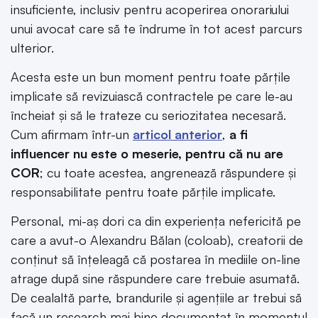
insuficiente, inclusiv pentru acoperirea onorariului
unui avocat care să te îndrume în tot acest parcurs
ulterior.
Acesta este un bun moment pentru toate părțile
implicate să revizuiască contractele pe care le-au
încheiat și să le trateze cu seriozitatea necesară.
Cum afirmam într-un
articol anterior
,
a fi
influencer nu este o meserie, pentru că nu are
COR
; cu toate acestea, angrenează răspundere și
responsabilitate pentru toate părțile implicate.
Personal, mi-aș dori ca din experiența nefericită pe
care a avut-o Alexandru Bălan (coloab), creatorii de
conținut să înțeleagă că postarea în mediile on-line
atrage după sine răspundere care trebuie asumată.
De cealaltă parte, brandurile și agențiile ar trebui să
facă un research mai bine documentat în momentul