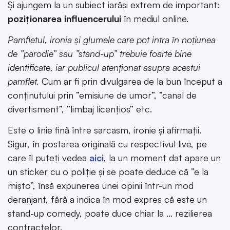
Și ajungem la un subiect iarăși extrem de important:
poziționarea influencerului
în mediul online.
Pamfletul, ironia și glumele care pot intra în noțiunea
de ”parodie” sau ”stand-up” trebuie foarte bine
identificate, iar publicul atenționat asupra acestui
pamflet.
Cum ar fi prin divulgarea de la bun început a
conținutului prin ”emisiune de umor”, ”canal de
divertisment”, ”limbaj licențios” etc.
Este o linie fină între sarcasm, ironie și afirmații.
Sigur, în postarea originală cu respectivul live, pe
care îl puteți vedea
aici
, la un moment dat apare un
un sticker cu o poliție și se poate deduce că ”e la
mișto”, însă expunerea unei opinii într-un mod
deranjant, fără a indica în mod expres că este un
stand-up comedy, poate duce chiar la … rezilierea
contractelor.