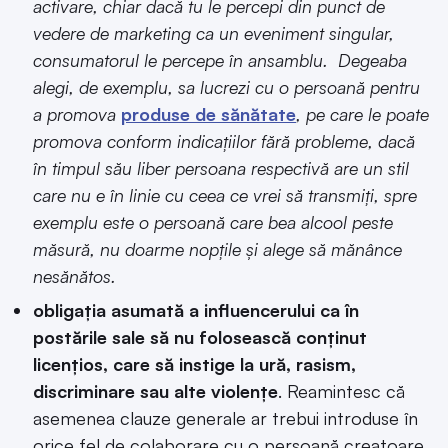
activare, chiar dacă tu le percepi din punct de
vedere de marketing ca un eveniment singular,
consumatorul le percepe în ansamblu. Degeaba
alegi, de exemplu, sa lucrezi cu o persoană pentru
a promova
produse de sănătate
, pe care le poate
promova conform indicațiilor fără probleme, dacă
în timpul său liber persoana respectivă are un stil
care nu e în linie cu ceea ce vrei să transmiți, spre
exemplu este o persoană care bea alcool peste
măsură, nu doarme nopțile și alege să mănânce
nesănătos.
obligația asumată a influencerului ca în
postările sale să nu folosească conținut
licențios, care să instige la ură, rasism,
discriminare sau alte violențe
. Reamintesc că
asemenea clauze generale ar trebui introduse în
orice fel de colaborare cu o persoană creatoare