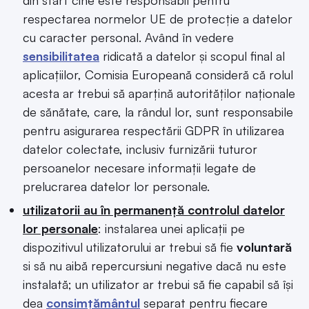
din start cine este responsabil pentru
respectarea normelor UE de protecție a datelor
cu caracter personal. Având în vedere
sensibilitatea
ridicată a datelor și scopul final al
aplicațiilor, Comisia Europeană consideră că rolul
acesta ar trebui să aparțină autorităților naționale
de sănătate, care, la rândul lor, sunt responsabile
pentru asigurarea respectării GDPR în utilizarea
datelor colectate, inclusiv furnizării tuturor
persoanelor necesare informații legate de
prelucrarea datelor lor personale.
utilizatorii au în permanență controlul datelor
lor personale
: instalarea unei aplicații pe
dispozitivul utilizatorului ar trebui să fie
voluntară
si să nu aibă repercursiuni negative dacă nu este
instalată; un utilizator ar trebui să fie capabil să își
dea
consimțământul
separat pentru fiecare