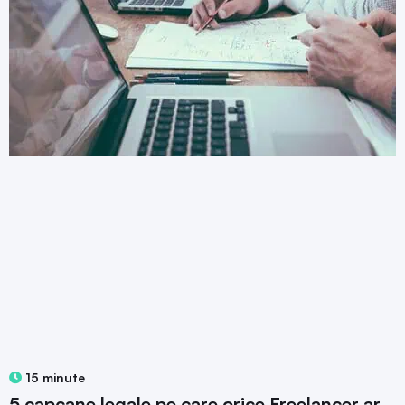
15 minute
5 capcane legale pe care orice Freelancer ar