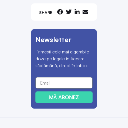
SHARE
Newsletter
Primești cele mai digerabile
doze pe legale în fiecare
săptămână, direct în Inbox
MĂ ABONEZ