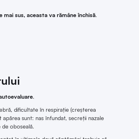
de mai sus, aceasta va rămâne închisă
.
ului
autoevaluare
.
ebră, dificultate în respirație (creșterea
 apărea sunt: nas înfundat, secreții nazale
re de oboseală.