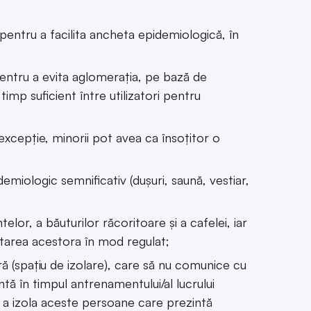
, pentru a facilita ancheta epidemiologică, în
pentru a evita aglomerația, pe bază de
timp suficient între utilizatori pentru
excepție, minorii pot avea ca însoțitor o
demiologic semnificativ (dușuri, saună, vestiar,
lor, a băuturilor răcoritoare și a cafelei, iar
ctarea acestora în mod regulat;
ă (spațiu de izolare), care să nu comunice cu
ntă în timpul antrenamentului/al lucrului
 a izola aceste persoane care prezintă