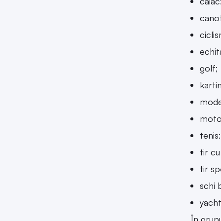
caiac
canot
cicli
echit
golf;
karti
mode
moto
tenis
tir cu
tir sp
schi 
yacht
În grup