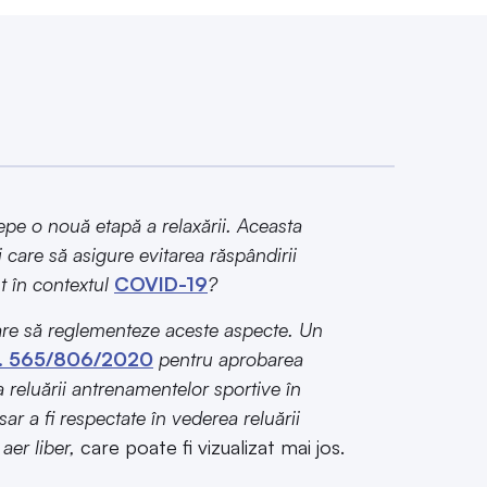
epe o nouă etapă a relaxării. Aceasta
care să asigure evitarea răspândirii
t în contextul
COVID-19
?
 care să reglementeze aceste aspecte. Un
nr. 565/806/2020
pentru aprobarea
a reluării antrenamentelor sportive în
r a fi respectate în vederea reluării
aer liber,
care poate fi vizualizat mai jos.