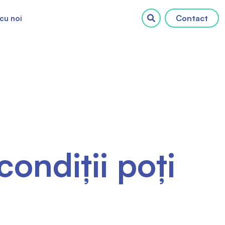
Contact
cu noi
ondiții poți