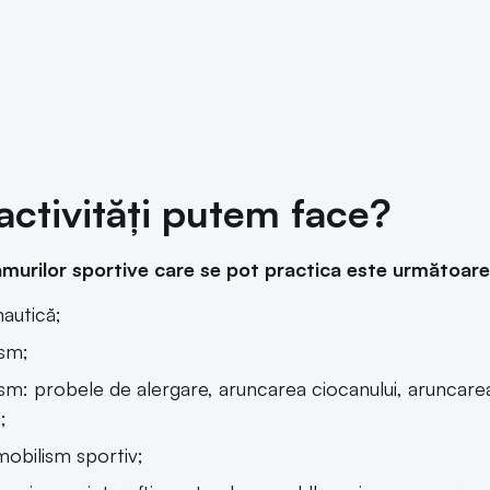
activități putem face?
amurilor sportive care se pot practica este următoare
autică;
ism;
ism: probele de alergare, aruncarea ciocanului, aruncarea
;
obilism sportiv;