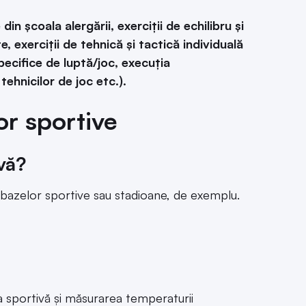
in școala alergării, exerciții de echilibru și
, exerciții de tehnică și tactică individuală
pecifice de luptă/joc, execuția
ehnicilor de joc etc.).
lor sportive
vă?
l bazelor sportive sau stadioane, de exemplu.
tea sportivă și măsurarea temperaturii