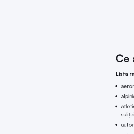
Ce 
Lista r
aeron
alpin
atlet
suliței
autom