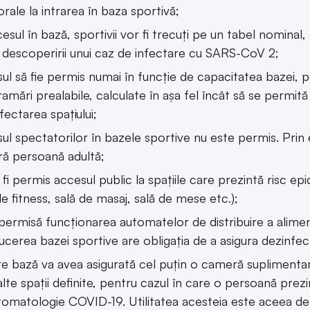
rale la intrarea în baza sportivă;
cesul în bază, sportivii vor fi trecuți pe un tabel nominal
 descoperirii unui caz de infectare cu SARS-CoV 2;
ul să fie permis numai în funcție de capacitatea bazei, 
amări prealabile, calculate în așa fel încât să se permită 
fectarea spațiului;
ul spectatorilor în bazele sportive nu este permis. Prin 
ră persoană adultă;
 fi permis accesul public la spațiile care prezintă risc epi
de fitness, sală de masaj, sală de mese etc.);
permisă funcționarea automatelor de distribuire a alimente
cerea bazei sportive are obligația de a asigura dezinfe
re bază va avea asigurată cel puțin o cameră suplimentar
alte spații definite, pentru cazul în care o persoană prezi
omatologie COVID-19. Utilitatea acesteia este aceea de