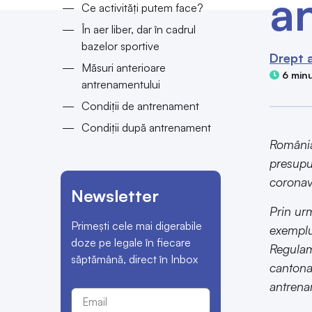
a
Ce activități putem face?
În aer liber, dar în cadrul
bazelor sportive
Drept a
Măsuri anterioare
6 minu
antrenamentului
Condiții de antrenament
Condiții după antrenament
România
presupun
coronav
Newsletter
Prin urm
Primești cele mai digerabile
exemplu
doze pe legale în fiecare
Regulame
săptămână, direct în Inbox
cantonam
antrenam