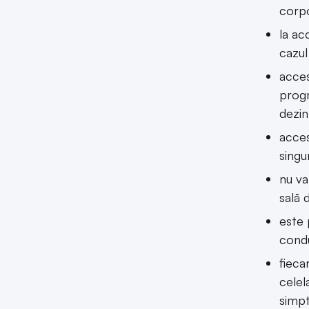
corpo
la ac
cazul
acces
progr
dezin
acces
singu
nu va
sală 
este 
condu
fieca
celel
simpt