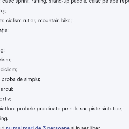
: caiac sprint, rafting, stand-up paddle, caiac pe ape repe
aj;
sm: ciclism rutier, mountain bike;
ație;
ng;
lism;
ciclism;
: proba de simplu;
 arcul;
ortiv;
biatlon: probele practicate pe role sau piste sintetice;
ing.
uri
nu mai mari de 3 persoane
și în aer liber.