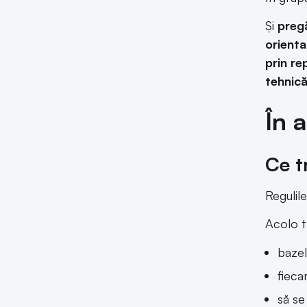
Și
pregă
orienta
prin re
tehnică
În 
Ce t
Regulil
Acolo t
bazel
fieca
să se