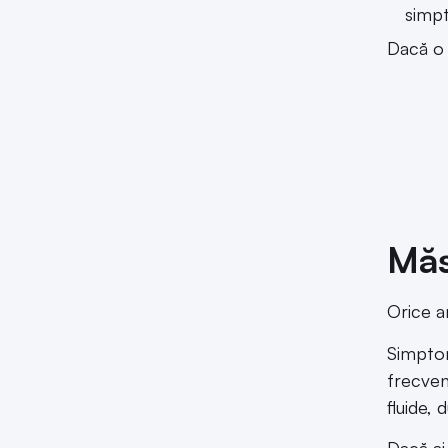
simpt
Dacă o
Măs
Orice a
Simptom
frecven
fluide, 