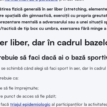
tirea fizică generală în aer liber (stretching, elemente d
re spațială din gimnastică, exerciții cu propria greutate
prezentare mentală a adversarului sau a unei situații s
/tactică de tip box cu umbra, exersarea fără minge a t
aer liber, dar în cadrul baze
rebuie să faci dacă ai o bază sporti
e se schimbă când alegi să faci sport în aer, dar în cadru
rebuie ca:
e să fie împrejmuite;
re punct de acces să fie păzit;
 facă
triajul epidemiologic
al participanților la activita