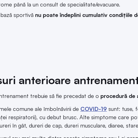
ome până la un consult de specialitate/evacuare.
 bază sportivă
nu poate îndeplini cumulativ condițiile 
uri anterioare antrenament
ntrenament trebuie să fie precedat de o
procedură de 
ele comune ale îmbolnăvirii de
COVID-19
sunt: tuse, f
ței respiratorii), cu debut brusc. Alte simptome care pot
dureri în gât, dureri de cap, dureri musculare, diaree, sta