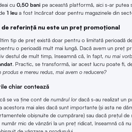
ndeai cu
0,50 bani
pe această platformă, aici s-ar putea 
 de
1 leu
a fost încărcat doar pentru magazinele din sec
 de referință nu este un preț promoțional
ltim tip de preț există doar pentru o limitată perioadă de 
 pentru o perioadă mult mai lungă. Dacă avem un preț p
iv destul de mult timp, înseamnă că, în fapt,
nu mai vorb
andat
. Practic, se transformă, iar acest lucru poate fi,
 produs e mereu redus, mai avem o reducere?
ile chiar contează
că se va ține cont de
numărul lor
dacă s-au realizat un pre
a acestora mai ales dacă sunt importante (și asta ne dă
amentele obișnuite de cumpărare) sau dacă prețul de refe
 număr mic de vânzări la un preț ridicat, înseamnă că n
obișnuit de vânzare a produsului.