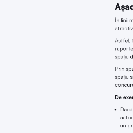
Așad
În linii
atracti
Astfel,
raporte
spațiu 
Prin sp
spațiu s
concure
De exe
Dacă
autom
un pr