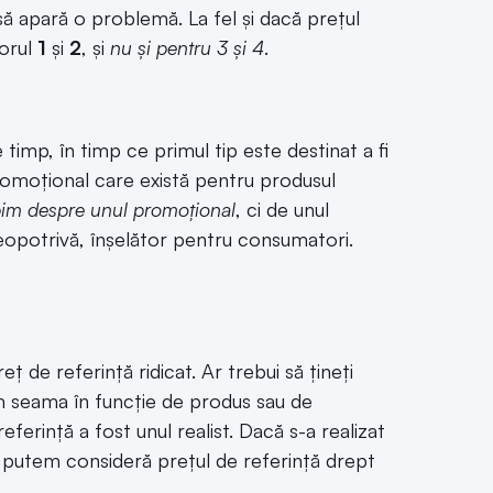
să apară o problemă. La fel și dacă prețul
torul
1
și
2
, și
nu și pentru 3 și 4
.
timp, în timp ce primul tip este destinat a fi
romoțional care există pentru produsul
im despre unul promoțional
, ci de unul
 deopotrivă, înșelător pentru consumatori.
ț de referință ridicat. Ar trebui să țineți
m seama în funcție de produs sau de
rință a fost unul realist. Dacă s-a realizat
u putem consideră prețul de referință drept