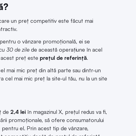
ță?
 care un preț competitiv este făcut mai
tractiv.
s pentru o vânzare promoțională, ei se
 cu 30 de zile
de această operațiune în acel
i acest preț este
prețul de referință
.
cel mai mic preț din altă parte sau dintr-un
ta cel mai mic preț la site-ul tău, nu la un site
eț de
2,4 lei
în magazinul X, prețul redus va fi,
ării promoționale, să ofere consumatorului
pentru el. Prin acest tip de vânzare,