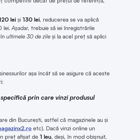
ț competitiv decât de prețul de referință,
120 lei
și
130 lei
, reducerea se va aplică
 lei.
Așadar,
trebuie să iei înregistrările
 în
ultimele 30 de zile
și la acel preț să aplici
nessurilor așa încât să se asigure că aceste
i:
pecifică prin care vinzi produsul
are din București, astfel că magazinele au și
agazinx2.ro
etc). Dacă vinzi online un
n preț afișat de
1 leu
, deși, în mod obișnuit,