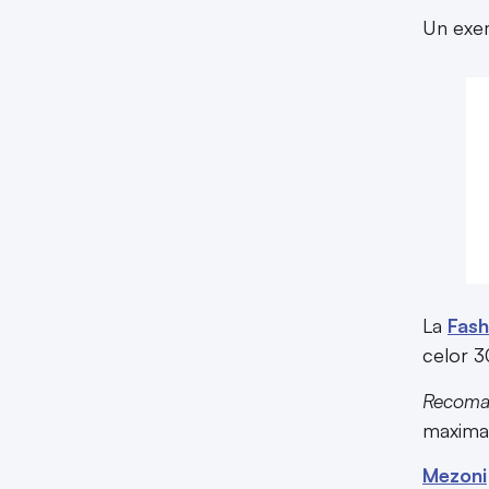
Un exem
La
Fash
celor 30
Recoman
maximal
Mezoni