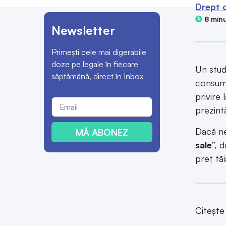
Drept 
8 minu
Newsletter
Primești cele mai digerabile
doze pe legale în fiecare
Un stud
săptămână, direct în Inbox
consuma
privire 
prezint
Dacă ne
MĂ ABONEZ
sale
”, 
preț tă
Citește