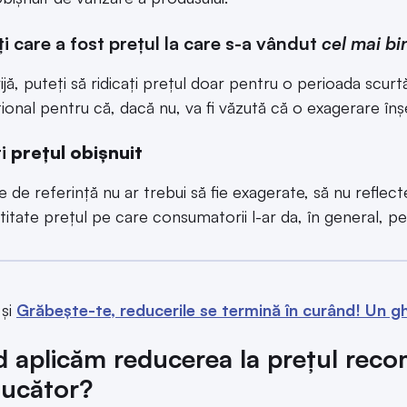
iți care a fost prețul la care s-a vândut
cel mai bi
ijă, puteți să ridicați prețul doar pentru o perioada scurt
onal pentru că, dacă nu, va fi văzută că o exagerare înș
ți
prețul obișnuit
e de referință nu ar trebui să fie exagerate, să nu reflect
titate prețul pe care consumatorii l-ar da, în general, pe
 și
Grăbește-te, reducerile se termină în curând! Un gh
 aplicăm reducerea la prețul reco
ucător?