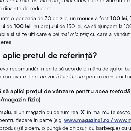
matorul este mai atras de prețul redus
care devine un pre
e dinainte de reducere.
într-o perioadă de 30 de zile, un
mouse
a fost
100 lei
,
lui de
100 lei
, nu prețului de 130 lei, că să ajungem la 100
bile și să te uiți care e
cel mai mic preț
cu care ai vândut
erea.
aplic prețul de referință?
teva recomandări menite să acorde o mâna de ajutor busi
 promovate de ei
nu vor fi înșelătoare
pentru consumator
jă să aplici prețul de vânzare pentru
acea metodă s
e/magazin fizic)
mplu
, ai un magazin cu denumirea ‘
X
‘ în mai multe secto
pentru fiecare în parte (e.g.
www.magazinx1.ro / www.m
produs (să zicem, o pungă de chipsuri cu barbeque) cu u