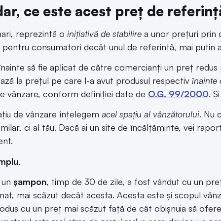
ar, ce este acest preț de referin
 mari, reprezintă o
inițiativă de stabilire
a unor prețuri prin
v pentru consumatori decât unul de referință, mai puțin a
 înainte să fie aplicat de către comercianți un preț redu
ază la prețul pe care l-a avut produsul respectiv
înainte
de vânzare, conform definiției date de
O.G. 99/2000
. Ș
ațiu de vânzare înțelegem
acel spațiu al vânzătorului
. Nu 
imilar, ci al tău. Dacă ai un site de încălțăminte, vei rapor
nt.
mplu
,
 un
șampon
, timp de 30 de zile, a fost vândut cu un pr
at, mai scăzut decât acesta. Acesta este și scopul vânz
odus cu un preț mai scăzut față de cât obișnuia să ofere 