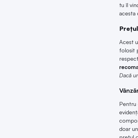
tu îl vi
acesta
Prețul
Acest u
folosit
respect
recom
Dacă un
Vânzăr
Pentru 
evidenț
comport
doar un
prețul 