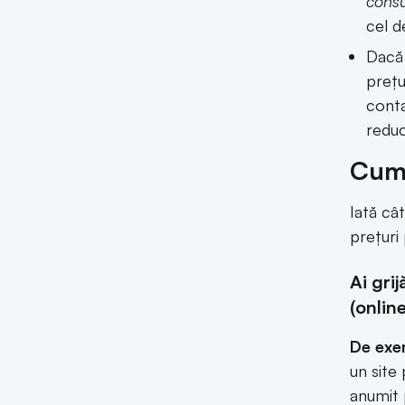
consu
cel d
Dacă 
prețu
conta
reduc
Cum 
Iată câ
prețuri
Ai gri
(onlin
De exe
un site 
anumit 