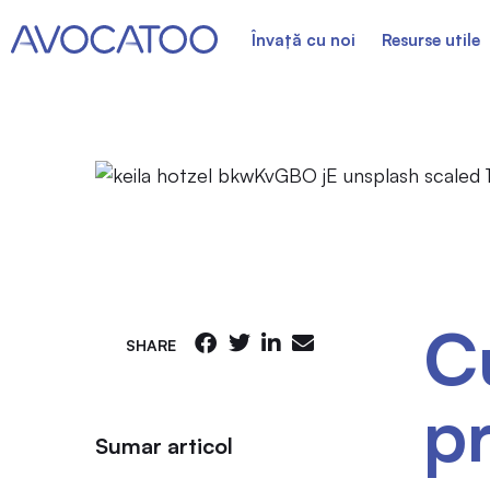
Învață cu noi
Resurse utile
C
SHARE
pr
Sumar articol