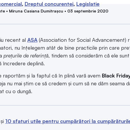
comercial
Dreptul concurentei
Legislatie
te • Miruna Casiana Dumitrașcu • 03 septembrie 2020
iu recent al
ASA
(Association for Social Advancement) ref
tori, nu înțelegem atât de bine practicile prin care prețur
la
prețurile de referință
, tindem să considerăm că ele sunt 
ă încredere deplină.
 raportăm și la faptul că în plină vară avem
Black Frida
deja nu mai știm ce să credem și cum să ne dăm seama 
iat cu o dungă.
 și
10 sfaturi utile pentru cumpărători la cumpărăturil