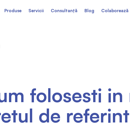
Produse
Servicii
Consultanță
Blog
Colaborează 
um folosesti in
etul de referin