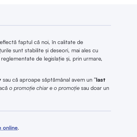
lectă faptul că noi, în calitate de
ile sunt stabilite și deseori, mai ales cu
reglementate de legislație și, prin urmare,
y
sau că aproape săptămânal avem un ”
last
dacă
o promoție chiar e o promoție
sau doar un
e online
.