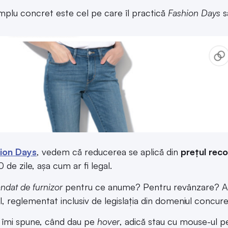
plu concret este cel pe care îl practică
Fashion Days
s
ion Days
, vedem că reducerea se aplică din
prețul rec
 de zile, așa cum ar fi legal.
dat de furnizor
pentru ce anume? Pentru revânzare? A
, reglementat inclusiv de legislația din domeniul concur
îmi spune, când dau pe
hover
, adică stau cu mouse-ul p