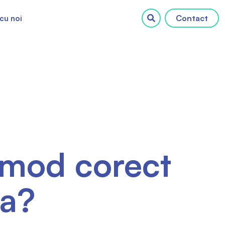
Contact
cu noi
 mod corect
ta?