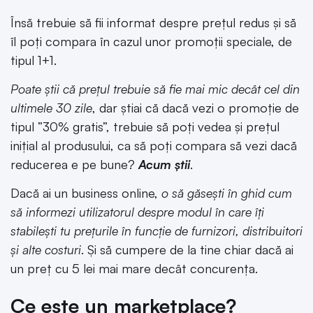
Însă trebuie să fii informat despre prețul redus și să
îl poți compara în cazul unor promoții speciale, de
tipul 1+1.
Poate știi că prețul trebuie să fie mai mic decât cel din
ultimele 30 zile
, dar știai că dacă vezi o promoție de
tipul ”30% gratis”, trebuie să poți vedea și prețul
inițial al produsului, ca să poți compara să vezi dacă
reducerea e pe bune?
Acum știi
.
Dacă ai un business online,
o să găsești în ghid cum
să informezi utilizatorul despre modul în care îți
stabilești tu prețurile în funcție de furnizori, distribuitori
și alte costuri
. Și să cumpere de la tine chiar dacă ai
un preț cu 5 lei mai mare decât concurența.
Ce este un marketplace?