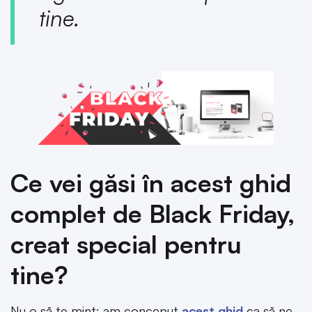
tine.
Ce vei găsi în acest ghid
complet de Black Friday,
creat special pentru
tine?
Nu o să te mint: am conceput
acest ghid
ca să ne