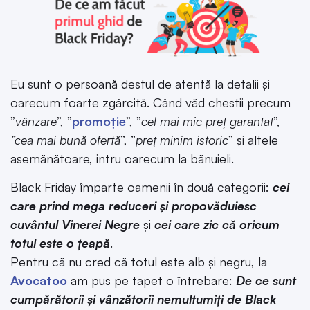
Eu sunt o persoană destul de atentă la detalii și
oarecum foarte zgârcită. Când văd chestii precum
”
vânzare
”, ”
promoție
”, ”
cel mai mic preț garantat
”,
”cea mai bună ofertă
”, ”
preț minim istoric
” și altele
asemănătoare, intru oarecum la bănuieli.
Black Friday împarte oamenii în două categorii:
cei
care prind mega reduceri și propovăduiesc
cuvântul Vinerei Negre
și
cei care zic că oricum
totul este o țeapă
.
Pentru că nu cred că totul este alb și negru, la
Avocatoo
am pus pe tapet o întrebare:
De ce sunt
cumpărătorii și vânzătorii nemultumiți de Black