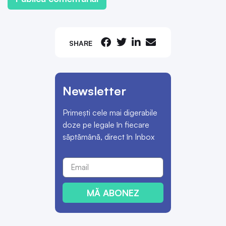
SHARE
Newsletter
Primești cele mai digerabile
doze pe legale în fiecare
săptămână, direct în Inbox
MĂ ABONEZ