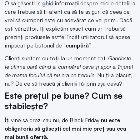
O să găsești în
ghid
informații despre micile detalii la
care trebuie să fii atent ca să te asiguri că ceea ce
vrei să cumperi este cu adevărat ce vei primi. Dacă
ești vânzător, îți explicăm exact cum ar trebui să
prezinți produsele astfel încât utilizatorul să apese
împăcat pe butonul de ”
cumpără
”.
Clienți suntem cu toții la un moment dat.
Gândește-
te ultima oară când ai cumpărat ceva și apoi ai înjurat
de mama focului că nu era ce trebuie
. Nu ți-a plăcut,
nu? De ce să treacă și clienții tăi prin așa ceva?
Este prețul pe bune? Cum se
stabilește?
Îți vine să crezi sau nu, de Black Friday
nu este
obligatoriu să găsești cel mai mic preț sau cea
mai bună ofertă.