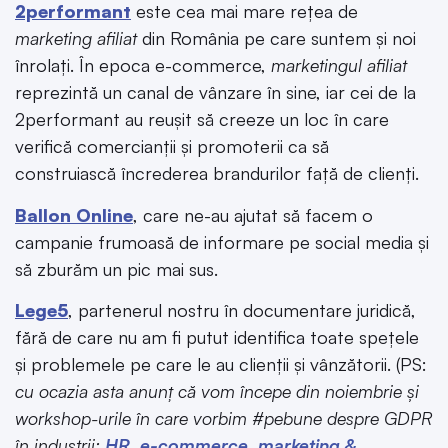
2performant
este cea mai mare rețea de
marketing afiliat
din România pe care suntem și noi
înrolați. În epoca e-commerce,
marketingul afiliat
reprezintă un canal de vânzare în sine, iar cei de la
2performant au reușit să creeze un loc în care
verifică comercianții și promoterii ca să
construiască încrederea brandurilor față de clienți.
Ballon Online
, care ne-au ajutat să facem o
campanie frumoasă de informare pe social media și
să zburăm un pic mai sus.
Lege5
, partenerul nostru în documentare juridică,
fără de care nu am fi putut identifica toate spețele
și problemele pe care le au clienții și vânzătorii. (PS:
cu ocazia asta anunț că vom începe din noiembrie și
workshop-urile în care vorbim #pebune despre GDPR
în industrii:
HR
,
e-commerce
,
marketing &