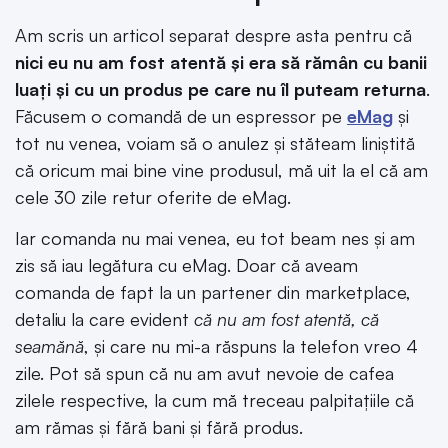
Am scris un articol separat despre asta pentru că
nici eu nu am fost atentă și era să rămân cu banii
luați și cu un produs pe care nu îl puteam returna
.
Făcusem o comandă de un espressor pe
eMag
și
tot nu venea, voiam să o anulez și stăteam liniștită
că oricum mai bine vine produsul, mă uit la el că am
cele 30 zile retur oferite de eMag.
Iar comanda nu mai venea, eu tot beam nes și am
zis să iau legătura cu eMag. Doar că aveam
comanda de fapt la un partener din marketplace,
detaliu la care evident
că nu am fost atentă, că
seamănă
, și care nu mi-a răspuns la telefon vreo 4
zile. Pot să spun că nu am avut nevoie de cafea
zilele respective, la cum mă treceau palpitațiile că
am rămas și fără bani și fără produs.