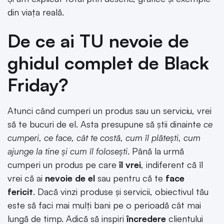
din viața reală.
De ce ai TU nevoie de
ghidul complet de Black
Friday?
Atunci când cumperi un produs sau un serviciu, vrei
să te bucuri de el. Asta presupune să știi dinainte
ce
cumperi, ce face, cât te costă, cum îl plătești, cum
ajunge la tine și cum îl folosești
. Până la urmă
cumperi un produs pe care
îl vrei
, indiferent că îl
vrei că ai
nevoie de el
sau pentru că te
face
fericit
. Dacă vinzi produse și servicii, obiectivul tău
este să faci mai mulți bani pe o perioadă cât mai
lungă de timp. Adică să inspiri
încredere
clientului