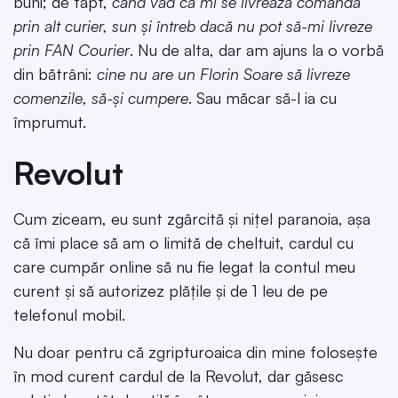
buni; de fapt,
când văd că mi se livrează comanda
prin alt curier, sun și întreb dacă nu pot să-mi livreze
prin FAN Courier
. Nu de alta, dar am ajuns la o vorbă
din bătrâni:
cine nu are un Florin Soare să livreze
comenzile, să-și cumpere
. Sau măcar să-l ia cu
împrumut.
Revolut
Cum ziceam, eu sunt zgârcită și nițel paranoia, așa
că îmi place să am o limită de cheltuit, cardul cu
care cumpăr online să nu fie legat la contul meu
curent și să autorizez plățile și de 1 leu de pe
telefonul mobil.
Nu doar pentru că zgripturoaica din mine folosește
în mod curent cardul de la Revolut, dar găsesc