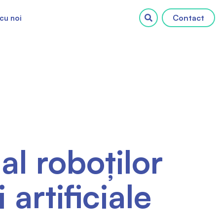
Contact
cu noi
al roboților
 artificiale