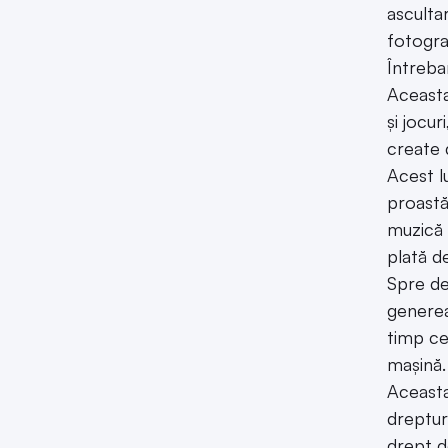
asculta
fotogra
Întreba
Aceasta
și jocu
create 
Acest lu
proastă
muzică 
plată d
Spre de
generea
timp ce
mașină.
Aceasta
dreptur
drept d