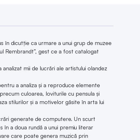
 pus în dicutție ca urmare a unui grup de muzee
orul Rembrandt”, gest ce a fost catalogat
nalizat mii de lucrări ale artistului olandez
pentru a analiza și a reproduce elemente
 precum culoarea, loviturile cu pensula și
stilurilor și a motivelor găsite în arta lui
crări generate de computere. Un scurt
 în a doua rundă a unui premiu literar
tware care poate genera muzică prin