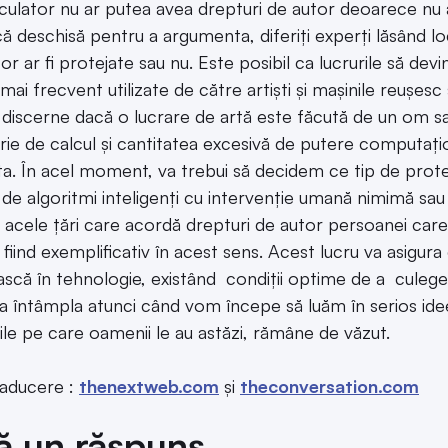
lculator nu ar putea avea drepturi de autor deoarece nu 
că deschisă pentru a argumenta, diferiți experți lăsând lo
tor ar fi protejate sau nu. Este posibil ca lucrurile să d
 mai frecvent utilizate de către artiști și mașinile reușe
 discerne dacă o lucrare de artă este făcută de un om
rie de calcul și cantitatea excesivă de putere computațio
ța. În acel moment, va trebui să decidem ce tip de prote
de algoritmi inteligenți cu intervenție umană nimimă sau 
acele țări care acordă drepturi de autor persoanei care 
c fiind exemplificativ în acest sens. Acest lucru va asigur
ască în tehnologie, existând condiții optime de a culege 
a întâmpla atunci când vom începe să luăm în serios idee
ile pe care oamenii le au astăzi, rămâne de văzut.
raducere :
thenextweb.com
și
theconversation.com
ă un răspuns