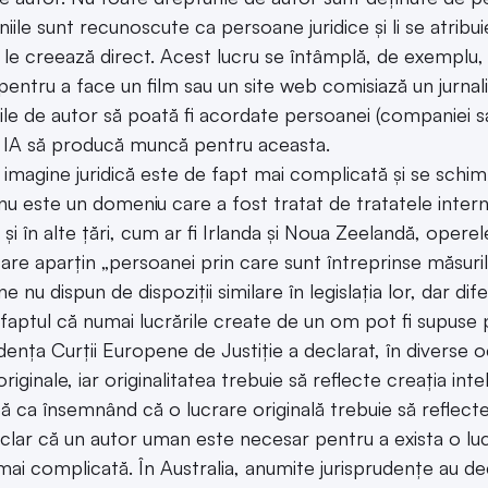
ile sunt recunoscute ca persoane juridice și li se atrib
 le creează direct. Acest lucru se întâmplă, de exemplu,
pentru a face un film sau un site web comisiază un jurnalis
ile de autor să poată fi acordate persoanei (companiei
t IA să producă muncă pentru aceasta.
 imagine juridică este de fapt mai complicată și se schimb
nu este un domeniu care a fost tratat de tratatele intern
e și în alte țări, cum ar fi Irlanda și Noua Zeelandă, oper
care aparțin „persoanei prin care sunt întreprinse măsuril
 nu dispun de dispoziții similare în legislația lor, dar dife
 faptul că numai lucrările create de un om pot fi supuse p
udența Curții Europene de Justiție a declarat, în diverse o
riginale, iar originalitatea trebuie să reflecte creația in
să ca însemnând că o lucrare originală trebuie să reflec
lar că un autor uman este necesar pentru a exista o lucrar
 mai complicată. În Australia, anumite jurisprudențe au de