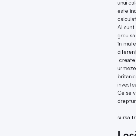
unui ca
este în
calcula
AI sunt
greu să
în mate
diferen
create 
urmeze 
britani
investe
Ce se v
dreptur
sursa t
Las