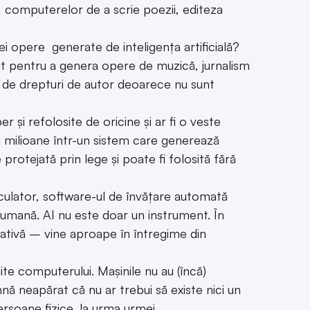
ea computerelor de a scrie poezii, editeza
ei opere generate de inteligența artificială?
it pentru a genera opere de muzică, jurnalism
ere de drepturi de autor deoarece nu sunt
r și refolosite de oricine și ar fi o veste
i milioane într-un sistem care generează
protejată prin lege și poate fi folosită fără
ulator, software-ul de învățare automată
 umană. AI nu este doar un instrument. În
ativă – vine aproape în întregime din
ite computerului. Mașinile nu au (încă)
nă neapărat că nu ar trebui să existe nici un
rsoane fizice, la urma urmei.