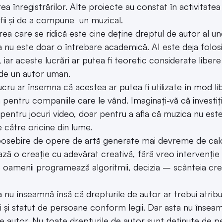
rea înregistrărilor. Alte proiecte au constat în activitat
fii și de a compune un muzical.
rea care se ridică este cine deține dreptul de autor al un
 nu este doar o întrebare academică. AI este deja folos
ri, iar aceste lucrări ar putea fi teoretic considerate lib
de un autor uman.
cru ar însemna că acestea ar putea fi utilizate în mod libe
 pentru companiile care le vând. Imaginați-vă că investiț
pentru jocuri video, doar pentru a afla că muzica nu este 
e către oricine din lume.
osebire de opere de artă generate mai devreme de calc
ză o creație cu adevărat creativă, fără vreo intervenție
 oamenii programează algoritmii, decizia – scânteia cre
 nu înseamnă însă că drepturile de autor ar trebui atribu
i și statut de persoane conform legii. Dar asta nu înseam
e autor. Nu toate drepturile de autor sunt deținute de pe