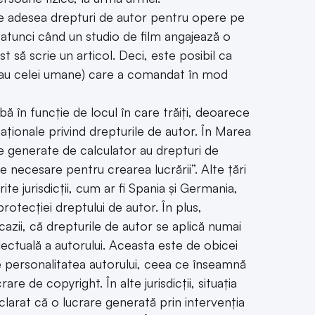
uie adesea drepturi de autor pentru opere pe
 atunci când un studio de film angajează o
t să scrie un articol. Deci, este posibil ca
 sau celei umane) care a comandat în mod
ă în funcție de locul în care trăiți, deoarece
aționale privind drepturile de autor. În Marea
ele generate de calculator au drepturi de
e necesare pentru crearea lucrării”. Alte țări
rite jurisdicții, cum ar fi Spania și Germania,
rotecției dreptului de autor. În plus,
cazii, că drepturile de autor se aplică numai
telectuală a autorului. Aceasta este de obicei
te personalitatea autorului, ceea ce înseamnă
e de copyright. În alte jurisdicții, situația
clarat că o lucrare generată prin intervenția