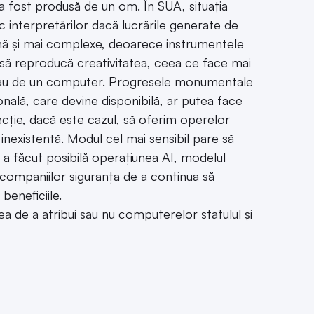
a fost produsă de un om. În SUA, situația
c interpretărilor dacă lucrările generate de
evină și mai complexe, deoarece instrumentele
sc să reproducă creativitatea, ceea ce face mai
 sau de un computer. Progresele monumentale
nală, care devine disponibilă, ar putea face
cție, dacă este cazul, să oferim operelor
inexistentă. Modul cel mai sensibil pare să
a făcut posibilă operațiunea AI, modelul
a companiilor siguranța de a continua să
beneficiile.
a de a atribui sau nu computerelor statulul și