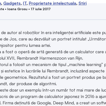
e
Gadgets
IT
Proprietate intelectuala
Stiri
te • Ioana Grosu • 17 iulie 2017
 de autor al roboților în era inteligenței artificiale este
ile de Jos, care au dezvăluit un portret intitulat „Următ
njositor pentru lumea artei.
 a fost o operă de artă generată de un calculator care a a
olul XVII, Rembrandt Harmenszoon van Rijn.
torul a folosit un mecanism de tipul „machine learning” 
 și estetice în lucrările lui Rembrandt, incluzând aspecte
e geometrice. Rezultatul a fost un portret produs pe baza 
dt, dar produse de algoritmi.
este doar un exemplu într-un număr tot mai mare de lu
cris de un program de calculator japonez în 2016 a ajuns
l. Firma deținută de Google, Deep Mind, a creat un sof