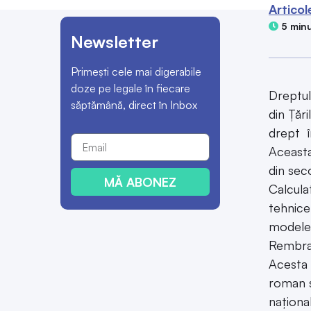
Articol
5 minu
Newsletter
Primești cele mai digerabile
doze pe legale în fiecare
Dreptul
săptămână, direct în Inbox
din Țăr
drept î
Aceasta
din sec
MĂ ABONEZ
Calcula
tehnice
modelel
Rembran
Acesta 
roman s
naționa