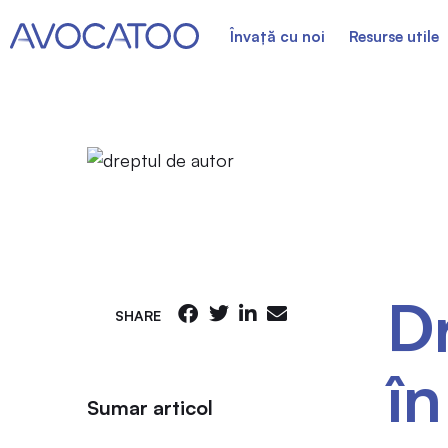
Învață cu noi
Resurse utile
Dr
SHARE
în
Sumar articol