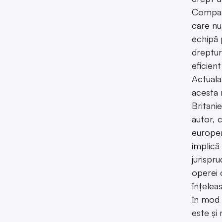
Compani
care nu
echipă 
dreptur
eficien
Actuala
acesta 
Britani
autor, 
europene
implică
jurispr
operei o
înțelea
în mod c
este și