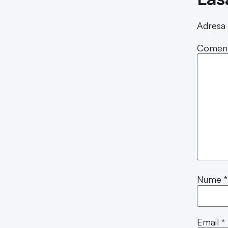
Adresa 
Coment
Nume
*
Email
*