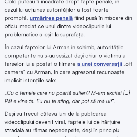
Colo puteau fi încadrate drept fapte penale, în
cazul lui acțiunea autorităților a fost foarte
promptă,
urmărirea penală
fiind pusă în mișcare din
oficiu imediat ce unul dintre videoclipurile lui
problematice a ieșit la suprafață.
În cazul faptelor lui Arman în schimb, autoritățile
competente nu s-au sesizat deși chiar o victima a
farselor lui a postat o filmare
a unei conversații
„off
camera” cu Arman, în care agresorul recunoaște
implicit intențiile sale:
„
Cu o femeie care nu poartă sutien? M-am excitat […]
Păi e vina ta. Eu nu te ating, dar pot să mă uit
”.
Deși au trecut câteva luni de la publicarea
videoclipului devenit viral, faptele lui de hărțuire
stradală au rămas nepedepsite, deși în principiu