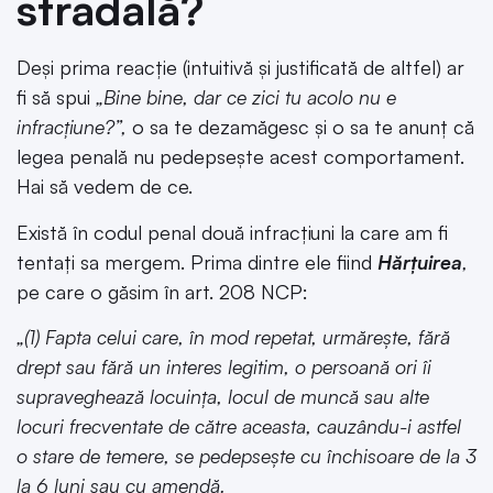
stradală?
Deși prima reacție (intuitivă și justificată de altfel) ar
fi să spui
„Bine bine, dar ce zici tu acolo nu e
infracțiune?”,
o sa te dezamăgesc și o sa te anunț că
legea penală nu pedepsește acest comportament.
Hai să vedem de ce.
Există în codul penal două infracțiuni la care am fi
tentați sa mergem. Prima dintre ele fiind
Hărțuirea
,
pe care o găsim în art. 208 NCP:
„(1) Fapta celui care, în mod repetat, urmărește, fără
drept sau fără un interes legitim, o persoană ori îi
supraveghează locuința, locul de muncă sau alte
locuri frecventate de către aceasta, cauzându-i astfel
o stare de temere, se pedepsește cu închisoare de la 3
la 6 luni sau cu amendă.