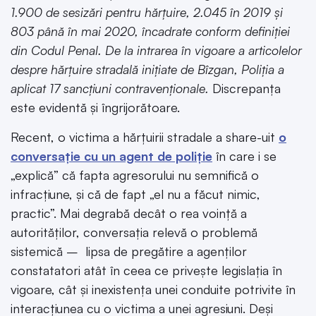
1.900 de sesizări pentru hărțuire, 2.045 în 2019 și
803 până în mai 2020, încadrate conform definiției
din Codul Penal. De la intrarea în vigoare a articolelor
despre hărțuire stradală inițiate de Bîzgan, Poliția a
aplicat 17 sancțiuni contravenționale.
Discrepanța
este evidentă și îngrijorătoare.
Recent, o victima a hărțuirii stradale a share-uit
o
conversație cu un agent de poliție
în care i se
„explică” că fapta agresorului nu semnifică o
infracțiune, și că de fapt „el nu a făcut nimic,
practic”. Mai degrabă decât o rea voință a
autorităților, conversația relevă o problemă
sistemică – lipsa de pregătire a agenților
constatatori atât în ceea ce privește legislația în
vigoare, cât și inexistența unei conduite potrivite în
interacțiunea cu o victima a unei agresiuni. Deși