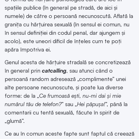
spațiile publice (în general pe stradă, de aici și
numele) de către o persoană necunoscută. Aflată la
granița cu hărțuirea sexuală (în sensul ei comun, nu
în sensul definiției din codul penal, dar ajungem și
acolo), este uneori dificil de înțeles cum te poți
apăra împotriva ei.
Genul acesta de hărțuire stradală se concretizează
în general prin
catcalling
, sau atunci când o
persoană random adresează „complimente” unei
alte persoane necunoscute, și poate lua diverse
forme: de la „
Ce frumoasă ești, nu-mi dai și mie
numărul tău de telefon?
” sau „
Hei păpușa!
”, până la
comentarii cu tentă sexuală, făcute în spirit de
„glumă”.
Ce au în comun aceste fapte sunt faptul că creează