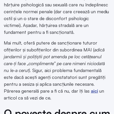
hărțuire psihologică sau sexuală care nu îndeplinesc
cerințele normei penale (dar care creează un mediu
ostil și un o stare de disconfort psihologic
victimei). Așadar, hărțuirea stradală are un
fundament pentru a fi sancționată.
Mai mult, oferă putere de sancționare tuturor
ofițerilor și subofițerilor din subordinea MAI (
adică
jandarmii și polițiștii pot amenda pe loc cetățeanul
care-ți face „complimente” pe care nimeni niciodată
nu le-a cerut).
Sigur, aici problema fundamentală
este dacă acești agenți constatatori sunt pregătiți
pentru a sesiza și aplica sancțiunile necesare.
Părerea generală pare a fi că nu, dar îți las
aici
un
articol ca să vezi de ce.
O poveste despre cum