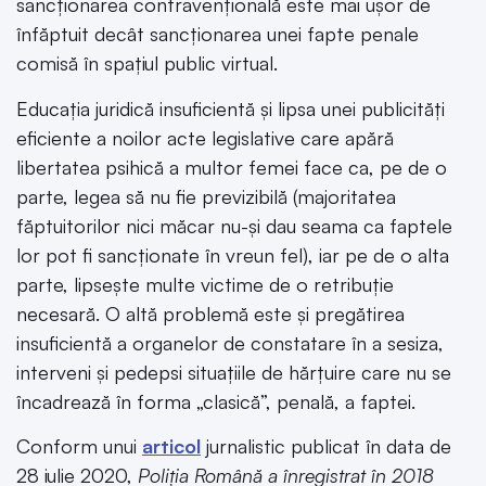
sancționarea contravențională este mai ușor de
înfăptuit decât sancționarea unei fapte penale
comisă în spațiul public virtual.
Educația juridică insuficientă și lipsa unei publicități
eficiente a noilor acte legislative care apără
libertatea psihică a multor femei face ca, pe de o
parte, legea să nu fie previzibilă (majoritatea
făptuitorilor nici măcar nu-și dau seama ca faptele
lor pot fi sancționate în vreun fel), iar pe de o alta
parte, lipsește multe victime de o retribuție
necesară. O altă problemă este și pregătirea
insuficientă a organelor de constatare în a sesiza,
interveni și pedepsi situațiile de hărțuire care nu se
încadrează în forma „clasică”, penală, a faptei.
Conform unui
articol
jurnalistic publicat în data de
28 iulie 2020,
Poliția Română a înregistrat în 2018