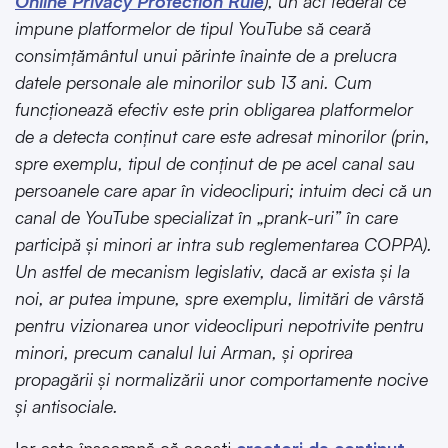
Online Privacy Protection Rule
), un act federal ce
impune platformelor de tipul YouTube să ceară
consimțământul unui părinte înainte de a prelucra
datele personale ale minorilor sub 13 ani. Cum
funcționează efectiv este prin obligarea platformelor
de a detecta conținut care este adresat minorilor (prin,
spre exemplu, tipul de conținut de pe acel canal sau
persoanele care apar în videoclipuri; intuim deci că un
canal de YouTube specializat în „prank-uri” în care
participă și minori ar intra sub reglementarea COPPA).
Un astfel de mecanism legislativ, dacă ar exista și la
noi, ar putea impune, spre exemplu, limitări de vârstă
pentru vizionarea unor videoclipuri nepotrivite pentru
minori, precum canalul lui Arman, și oprirea
propagării și normalizării unor comportamente nocive
și antisociale.
Iar asta înseamnă că acești
creatori de conținut