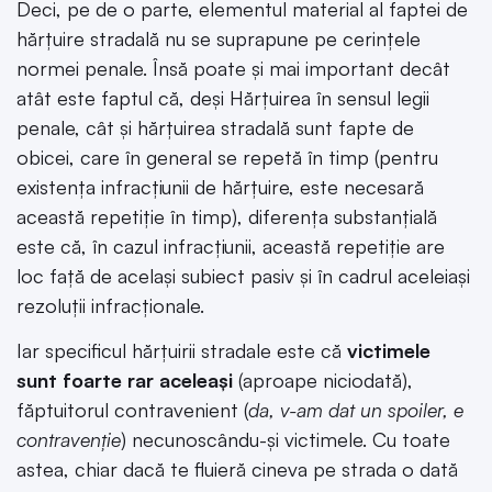
Deci, pe de o parte, elementul material al faptei de
hărțuire stradală nu se suprapune pe cerințele
normei penale. Însă poate și mai important decât
atât este faptul că, deși Hărțuirea în sensul legii
penale, cât și hărțuirea stradală sunt fapte de
obicei, care în general se repetă în timp (pentru
existența infracțiunii de hărțuire, este necesară
această repetiție în timp), diferența substanțială
este că, în cazul infracțiunii, această repetiție are
loc față de același subiect pasiv și în cadrul aceleiași
rezoluții infracționale.
Iar specificul hărțuirii stradale este că
victimele
sunt foarte rar aceleași
(aproape niciodată),
făptuitorul contravenient (
da, v-am dat un spoiler, e
contravenție
) necunoscându-și victimele. Cu toate
astea, chiar dacă te fluieră cineva pe strada o dată