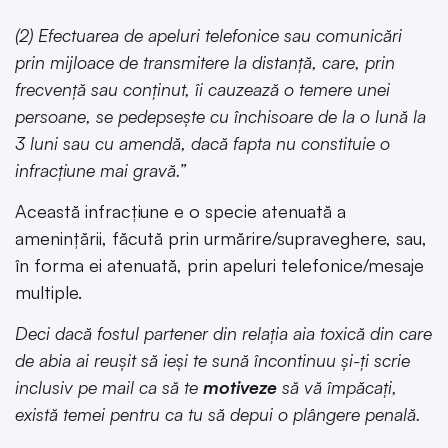
(2) Efectuarea de apeluri telefonice sau comunicări
prin mijloace de transmitere la distanță, care, prin
frecvență sau conținut, îi cauzează o temere unei
persoane, se pedepsește cu închisoare de la o lună la
3 luni sau cu amendă, dacă fapta nu constituie o
infracțiune mai gravă.”
Această infracțiune e o specie atenuată a
amenințării, făcută prin urmărire/supraveghere, sau,
în forma ei atenuată, prin apeluri telefonice/mesaje
multiple.
Deci dacă fostul partener din relația aia toxică din care
de abia ai reușit să ieși te sună încontinuu și-ți scrie
inclusiv pe mail ca să te
motiveze
să vă împăcați,
există temei pentru ca tu să depui o plângere penală.