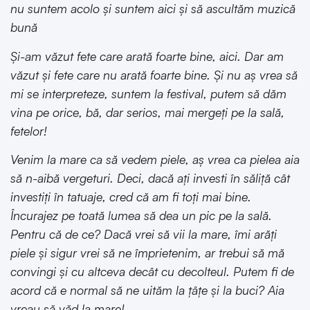
nu suntem acolo şi suntem aici şi să ascultăm muzică
bună
Şi-am văzut fete care arată foarte bine, aici. Dar am
văzut şi fete care nu arată foarte bine. Şi nu aş vrea să
mi se interpreteze, suntem la festival, putem să dăm
vina pe orice, bă, dar serios, mai mergeţi pe la sală,
fetelor!
Venim la mare ca să vedem piele, aş vrea ca pielea aia
să n-aibă vergeturi. Deci, dacă aţi investi în săliţă cât
investiţi în tatuaje, cred că am fi toţi mai bine.
Încurajez pe toată lumea să dea un pic pe la sală.
Pentru că de ce? Dacă vrei să vii la mare, îmi arăţi
piele şi sigur vrei să ne împrietenim, ar trebui să mă
convingi şi cu altceva decât cu decolteul. Putem fi de
acord că e normal să ne uităm la ţâţe şi la buci? Aia
vreau să văd la mare!