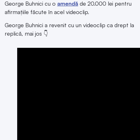
George Buhnici cu o
amendă
de 20.000 lei pentru
afirmațiile făcute în acel videoclip.
George Buhnici a revenit cu un videoclip ca drept la
replică, mai jos 👇