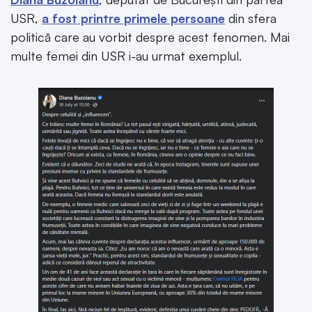
USR,
a fost printre primele persoane
din sfera
politică care au vorbit despre acest fenomen. Mai
multe femei din USR i-au urmat exemplul.