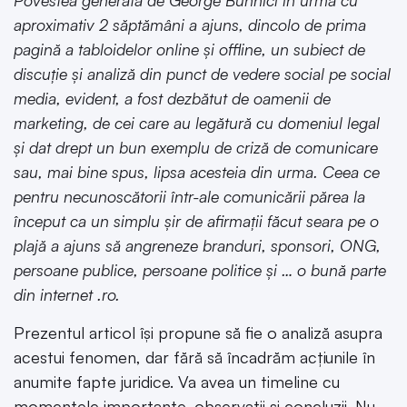
Povestea generată de George Buhnici în urmă cu
aproximativ 2 săptămâni a ajuns, dincolo de prima
pagină a tabloidelor online și offline, un subiect de
discuție și analiză din punct de vedere social pe social
media, evident, a fost dezbătut de oamenii de
marketing, de cei care au legătură cu domeniul legal
și dat drept un bun exemplu de criză de comunicare
sau, mai bine spus, lipsa acesteia din urma. Ceea ce
pentru necunoscătorii într-ale comunicării părea la
început ca un simplu șir de afirmații făcut seara pe o
plajă a ajuns să angreneze branduri, sponsori, ONG,
persoane publice, persoane politice și … o bună parte
din internet .ro.
Prezentul articol își propune să fie o analiză asupra
acestui fenomen, dar fără să încadrăm acțiunile în
anumite fapte juridice. Va avea un timeline cu
momentele importante, observații și concluzii. Nu