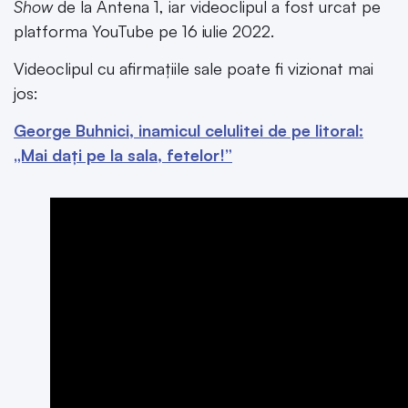
Show
de la Antena 1, iar videoclipul a fost urcat pe
platforma YouTube pe 16 iulie 2022.
Videoclipul cu afirmațiile sale poate fi vizionat mai
jos:
George Buhnici, inamicul celulitei de pe litoral:
„Mai dați pe la sala, fetelor!”