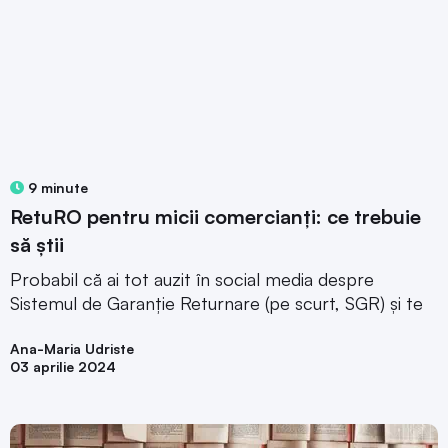
9 minute
RetuRO pentru micii comercianți: ce trebuie
să știi
Probabil că ai tot auzit în social media despre
Sistemul de Garanție Returnare (pe scurt, SGR) și te
Ana-Maria Udriste
03 aprilie 2024