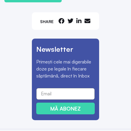
SHARE
Newsletter
Primești cele mai digerabile
doze pe legale în fiecare
săptămână, direct în Inbox
MĂ ABONEZ