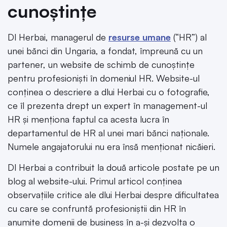
cunoștințe
Dl Herbai, managerul de
resurse umane
(“HR”) al
unei bănci din Ungaria, a fondat, împreună cu un
partener, un website de schimb de cunoștințe
pentru profesioniști în domeniul HR. Website-ul
conținea o descriere a dlui Herbai cu o fotografie,
ce îl prezenta drept un expert în management-ul
HR și menționa faptul ca acesta lucra în
departamentul de HR al unei mari bănci naționale.
Numele angajatorului nu era însă menționat nicăieri.
Dl Herbai a contribuit la două articole postate pe un
blog al website-ului. Primul articol conținea
observațiile critice ale dlui Herbai despre dificultatea
cu care se confruntă profesioniștii din HR în
anumite domenii de business în a-și dezvolta o