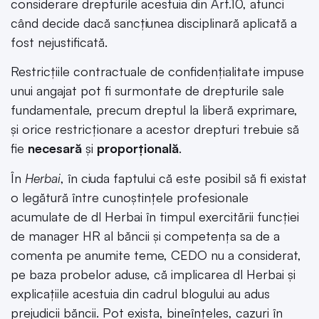
considerare drepturile acestuia din Art.10, atunci
când decide dacă sancțiunea disciplinară aplicată a
fost nejustificată.
Restricțiile contractuale de confidențialitate impuse
unui angajat pot fi surmontate de drepturile sale
fundamentale, precum dreptul la liberă exprimare,
și orice restricționare a acestor drepturi trebuie să
fie
necesară
și
proporțională
.
În
Herbai
, în ciuda faptului că este posibil să fi existat
o legătură între cunoștințele profesionale
acumulate de dl Herbai în timpul exercitării funcției
de manager HR al băncii și competența sa de a
comenta pe anumite teme, CEDO nu a considerat,
pe baza probelor aduse, că implicarea dl Herbai și
explicațiile acestuia din cadrul blogului au adus
prejudicii băncii. Pot exista, bineînțeles, cazuri în