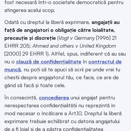
fost necesară într-o societate democratică pentru
atingerea acelui scop.
Odată cu dreptul la liberă exprimare,
angajații au
față de angajatori o obligație către loialitate,
precauție și discreție
(
Vogt v Germany
[1996] 21
EHRR 205;
Ahmed and others v United Kingdom
[2000] 29 EHRR 1). Altfel, spus, indiferent că au sau
nu o
clauză de confidențialitate
în
contractul de
muncă
, nu poți să te apuci să scrii pe unde vrei tu
chestii despre angajatorul tău, ce face, ce are de
gând să facă și toate cele.
În consecință,
concedierea
unui angajat pentru
nerespectarea confidențialității nu reprezintă în
mod necesar o încălcare a Art.10. Dreptul la liberă
exprimare trebuie echilibrat cu datoria angajatului
de a fi loial și de a păstra confidențialitatea