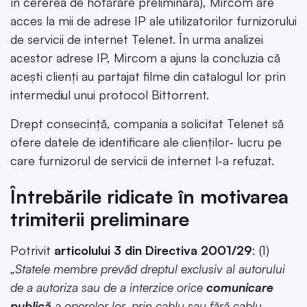
în cererea de hotărâre preliminară), Mircom are
acces la mii de adrese IP ale utilizatorilor furnizorului
de servicii de internet Telenet. În urma analizei
acestor adrese IP, Mircom a ajuns la concluzia că
acești clienți au partajat filme din catalogul lor prin
intermediul unui protocol Bittorrent.
Drept consecință, compania a solicitat Telenet să
ofere datele de identificare ale clienților- lucru pe
care furnizorul de servicii de internet l-a refuzat.
Întrebările ridicate în motivarea
trimiterii preliminare
Potrivit
articolului 3 din Directiva 2001/29
: (1)
„Statele membre prevăd dreptul exclusiv al autorului
de a autoriza sau de a interzice orice
comunicare
publică
a operelor lor, prin cablu sau fără cablu,