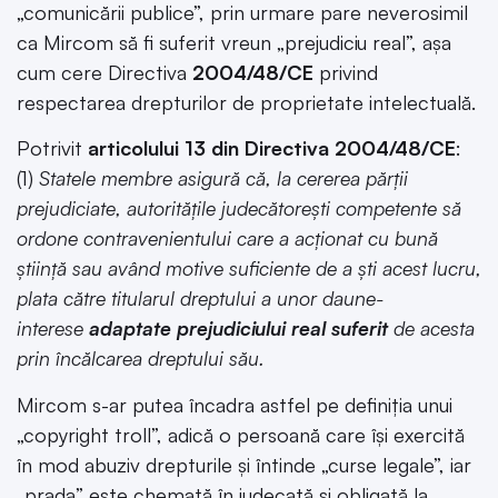
„comunicării publice”, prin urmare pare neverosimil
ca Mircom să fi suferit vreun „prejudiciu real”, așa
cum cere Directiva
2004/48/CE
privind
respectarea drepturilor de proprietate intelectuală.
Potrivit
articolului 13 din Directiva 2004/48/CE
:
(1)
Statele membre asigură că, la cererea părții
prejudiciate, autoritățile judecătorești competente să
ordone contravenientului care a acționat cu bună
știință sau având motive suficiente de a ști acest lucru,
plata către titularul dreptului a unor daune-
interese
adaptate prejudiciului real suferit
de acesta
prin încălcarea dreptului său.
Mircom s-ar putea încadra astfel pe definiția unui
„copyright troll”, adică o persoană care își exercită
în mod abuziv drepturile și întinde „curse legale”, iar
„prada” este chemată în judecată și obligată la