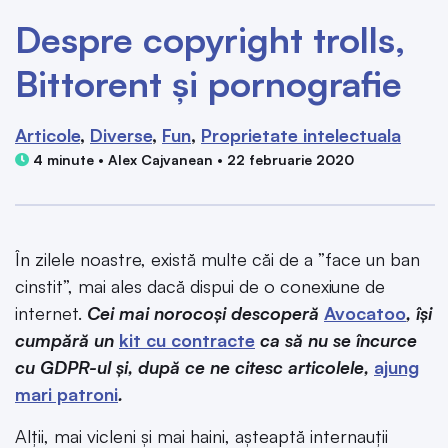
Despre copyright trolls,
Bittorent și pornografie
Articole
Diverse
Fun
Proprietate intelectuala
4 minute • Alex Cajvanean • 22 februarie 2020
În zilele noastre, există multe căi de a ”face un ban
cinstit”, mai ales dacă dispui de o conexiune de
internet.
Cei mai norocoși descoperă
Avocatoo
, își
cumpără un
kit cu contracte
ca să nu se încurce
cu GDPR-ul și, după ce ne citesc articolele,
ajung
mari patroni
.
Alții, mai vicleni și mai haini, așteaptă internauții