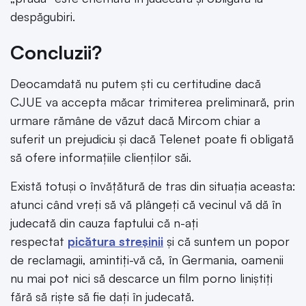
despăgubiri.
Concluzii?
Deocamdată nu putem ști cu certitudine dacă
CJUE va accepta măcar trimiterea preliminară, prin
urmare rămâne de văzut dacă Mircom chiar a
suferit un prejudiciu și dacă Telenet poate fi obligată
să ofere informațiile clienților săi.
Există totuși o învățătură de tras din situația aceasta:
atunci când vreți să vă plângeți că vecinul vă dă în
judecată din cauza faptului că n-ați
respectat
picătura streșinii
și că suntem un popor
de reclamagii, amintiți-vă că, în Germania, oamenii
nu mai pot nici să descarce un film porno liniștiți
fără să riște să fie dați în judecată.