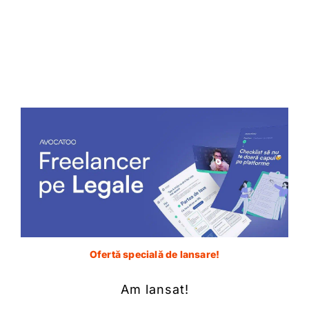
lucrurile par să fie în regulă, însă sub aspect
procedural ies la iveală anumite incompatibilități.
https://youtu.be/BtGcZycq87g
Putin, imun
de facto
în
fața Curții sau
susceptibil de a fi
judecat?
Competența Curții este una complementară în
raport cu instanțele naționale deci, în teorie, Putin
Ofertă specială de lansare!
ar trebui să fie urmărit și judecat în primă fază de
judecătorii ruși. Obiectiv vorbind, sunt mici
Am lansat!
posibilitățile ca Putin să fie urmărit penal și chiar