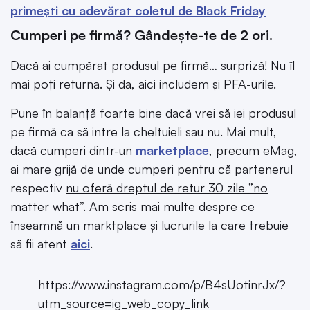
primești cu adevărat coletul de Black Friday
Cumperi pe firmă? Gândește-te de 2 ori.
Dacă ai cumpărat produsul pe firmă… surpriză! Nu îl
mai poți returna. Și da, aici includem și PFA-urile.
Pune în balanță foarte bine dacă vrei să iei produsul
pe firmă ca să intre la cheltuieli sau nu. Mai mult,
dacă cumperi dintr-un
marketplace
, precum eMag,
ai mare grijă de unde cumperi pentru că partenerul
respectiv
nu oferă dreptul de retur 30 zile ”no
matter what”
. Am scris mai multe despre ce
înseamnă un marktplace și lucrurile la care trebuie
să fii atent
aici
.
https://www.instagram.com/p/B4sUotinrJx/?
utm_source=ig_web_copy_link