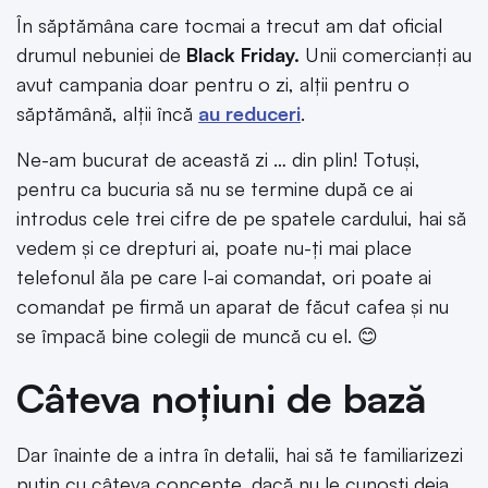
În săptămâna care tocmai a trecut am dat oficial
drumul nebuniei de
Black Friday.
Unii comercianți au
avut campania doar pentru o zi, alții pentru o
săptămână, alții încă
au reduceri
.
Ne-am bucurat de această zi … din plin! Totuși,
pentru ca bucuria să nu se termine după ce ai
introdus cele trei cifre de pe spatele cardului, hai să
vedem și ce drepturi ai, poate nu-ți mai place
telefonul ăla pe care l-ai comandat, ori poate ai
comandat pe firmă un aparat de făcut cafea și nu
se împacă bine colegii de muncă cu el. 😊
Câteva noțiuni de bază
Dar înainte de a intra în detalii, hai să te familiarizezi
puțin cu câteva concepte, dacă nu le cunoști deja.