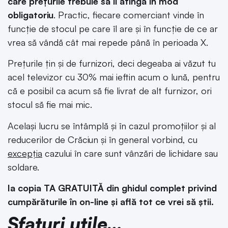
care prețurile trebuie să îl atingă în mod
obligatoriu
. Practic, fiecare comerciant vinde în
funcție de stocul pe care îl are și în funcție de ce ar
vrea să vândă cât mai repede până în perioada X.
Prețurile țin și de furnizori, deci degeaba ai văzut tu
acel televizor cu 30% mai ieftin acum o lună, pentru
că e posibil ca acum să fie livrat de alt furnizor, ori
stocul să fie mai mic.
Același lucru se întâmplă și în cazul promoțiilor și al
reducerilor de Crăciun și în general vorbind, cu
excepția
cazului în care sunt vânzări de lichidare sau
soldare.
Ia copia TA GRATUITĂ din ghidul complet privind
cumpărăturile în on-line și află tot ce vrei să știi.
Sfaturi utile…