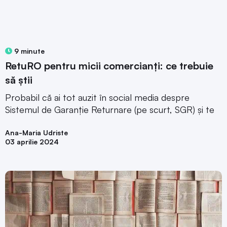
9 minute
RetuRO pentru micii comercianți: ce trebuie
să știi
Probabil că ai tot auzit în social media despre
Sistemul de Garanție Returnare (pe scurt, SGR) și te
Ana-Maria Udriste
03 aprilie 2024