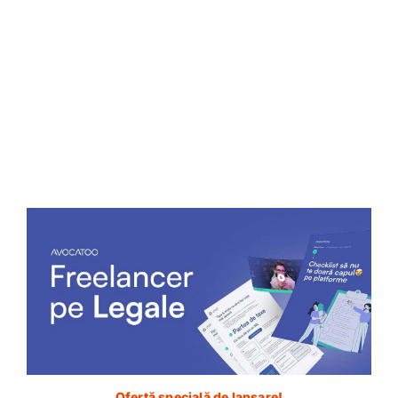
angajator?
Asigurări medicale private
Am amintit deja de ele și considerăm că un astfel de
beneficiu ar trebui să facă parte din agenda
reprezentanților salariaților/sindicatelor pentru
negocierile contractului colectiv de muncă.
Ședințe gratuite de
psihoterapie, plătite de
angajator
Psihoterapia este un beneficiu pe care
reprezentanții salariaților/sindicatele ar putea
încerca să îl negocieze cu angajatorul (condiții de
Ofertă specială de lansare!