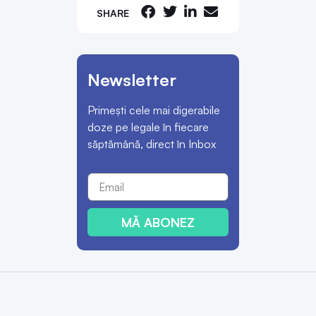
SHARE
Newsletter
Primești cele mai digerabile
doze pe legale în fiecare
săptămână, direct în Inbox
MĂ ABONEZ