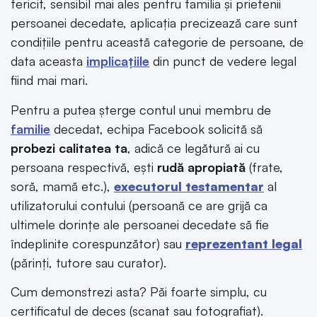
fericit, sensibil mai ales pentru familia și prietenii
persoanei decedate, aplicația precizează care sunt
condițiile pentru această categorie de persoane, de
data aceasta
implicațiile
din punct de vedere legal
fiind mai mari.
Pentru a putea șterge contul unui membru de
familie
decedat, echipa Facebook solicită să
probezi calitatea ta
, adică ce legătură ai cu
persoana respectivă, ești
rudă apropiată
(frate,
soră, mamă etc.),
executorul testamentar
al
utilizatorului contului (persoană ce are grijă ca
ultimele dorințe ale persoanei decedate să fie
îndeplinite corespunzător) sau
reprezentant legal
(părinți, tutore sau curator).
Cum demonstrezi asta? Păi foarte simplu, cu
certificatul de deces (scanat sau fotografiat).