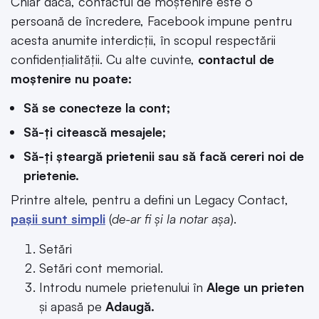
Chiar dacă, contactul de moștenire este o
persoană de încredere, Facebook impune pentru
acesta anumite interdicții, în scopul respectării
confidențialității. Cu alte cuvinte,
contactul de
moștenire nu poate:
Să se conecteze la cont;
Să-ți citească mesajele;
Să-ți șteargă prietenii sau să facă cereri noi de
prietenie.
Printre altele, pentru a defini un Legacy Contact,
pașii sunt simpli
(
de-ar fi și la notar așa
).
Setări
Setări cont memorial.
Introdu numele prietenului în
Alege un prieten
și apasă pe
Adaugă.