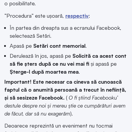
o posibilitate.
“Procedura” este ușoară,
respectiv
:
În partea din dreapta sus a ecranului Facebook,
selectează Setări.
Apasă pe
Setări cont memorial
.
Derulează în jos, apasă pe
Solicită ca acest cont
să fie șters după ce nu vei mai fi
și apasă pe
Șterge-l după moartea mea
.
Important!
Este necesar ca cineva să cunoască
faptul că o anumită persoană a trecut în neființă,
și să sesizeze Facebook.
(
O fi știind Facebooku’
destule despre noi și mereu știe ce cumpărături avem
de făcut, dar să nu exagerăm
).
Deoarece reprezintă un eveniment nu tocmai