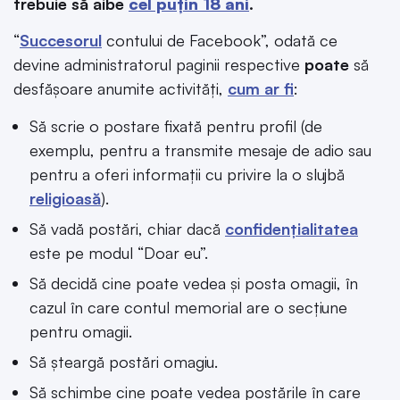
trebuie să aibe
cel puțin 18 ani
.
“
Succesorul
contului de Facebook”, odată ce
devine administratorul paginii respective
poate
să
desfășoare anumite activități,
cum ar fi
:
Să scrie o postare fixată pentru profil (de
exemplu, pentru a transmite mesaje de adio sau
pentru a oferi informații cu privire la o slujbă
religioasă
).
Să vadă postări, chiar dacă
confidențialitatea
este pe modul “Doar eu”.
Să decidă cine poate vedea și posta omagii, în
cazul în care contul memorial are o secțiune
pentru omagii.
Să șteargă postări omagiu.
Să schimbe cine poate vedea postările în care