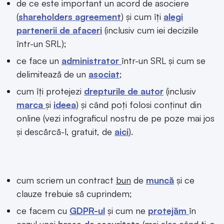
de ce este important un acord de asociere
(
shareholders agreement
) și cum îți
alegi
partenerii de afaceri
(inclusiv cum iei deciziile
într-un SRL);
ce face un
administrator
într-un SRL și cum se
delimitează de un
asociat
;
cum îți protejezi
drepturile de autor
(inclusiv
marca
și
ideea
) și când poți folosi conținut din
online (vezi infograficul nostru de pe poze mai jos
și descărcă-l, gratuit, de
aici
).
cum scriem un contract
bun
de
muncă
și ce
clauze trebuie să cuprindem;
ce facem cu
GDPR-ul
și cum ne
protejăm
în