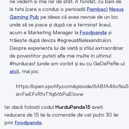
ne vedem și mai rar de atât. A fondat, cu bani de
la tata (care a condus o perioadă
Pambac
)
Nexus
Gaming Pub
pe ideea că avea nevoie de un loc
unde să se joace și după ce a terminat liceul,
acum e Marketing Manager la
Foodpanda
și
trăiește după deviza #egreusăfiialexandruion.
Despre experiența lui de viață și stilul extraordinar
de povestitor puteți afla mai multe în ultimul
#hurducast (unde am vorbit și eu cu GeDePeRe-ul
aici
), mai jos:
https://open.spotify.com/episode/6ABfA46vf
si=FwEFvRfvTYq6t6PuiEIovw
Iar dacă folosiți codul
HurduPanda15
aveți
reducere de 15 lei la comenzile de cel puțin 30 lei
prin
foodpanda
.