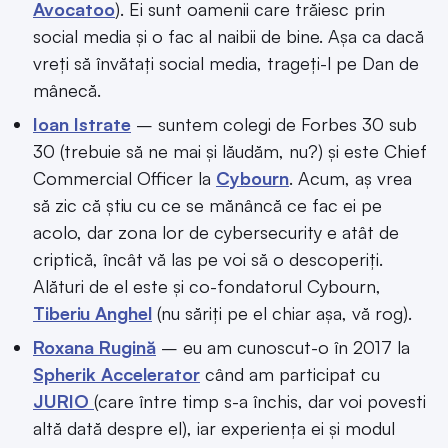
Avocatoo
). Ei sunt oamenii care trăiesc prin
social media și o fac al naibii de bine. Așa ca dacă
vreți să învătați social media, trageți-l pe Dan de
mânecă.
Ioan Istrate
– suntem colegi de Forbes 30 sub
30 (trebuie să ne mai și lăudăm, nu?) și este Chief
Commercial Officer la
Cybourn
. Acum, aș vrea
să zic că știu cu ce se mănâncă ce fac ei pe
acolo, dar zona lor de cybersecurity e atât de
criptică, încât vă las pe voi să o descoperiți.
Alături de el este și co-fondatorul Cybourn,
Tiberiu Anghel
(nu săriți pe el chiar așa, vă rog).
Roxana Rugină
– eu am cunoscut-o în 2017 la
Spherik Accelerator
când am participat cu
JURIO
(care între timp s-a închis, dar voi povesti
altă dată despre el), iar experiența ei și modul