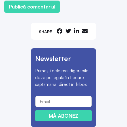
SHARE
Newsletter
Primești cele mai digerabile
doze pe legale în fiecare
săptămână, direct în Inbox
MĂ ABONEZ