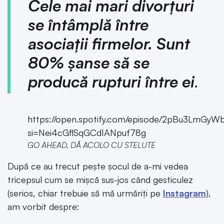
Cele mai mari divorțuri
se întâmplă între
asociații firmelor. Sunt
80% șanse să se
producă rupturi între ei
.
https://open.spotify.com/episode/2pBu3LmGy
si=Nei4cGflSqGCdIANpuf78g
GO AHEAD, DĂ ACOLO CU STELUTE
După ce au trecut pește șocul de a-mi vedea
tricepsul cum se mișcă sus-jos când gesticulez
(serios, chiar trebuie să mă urmăriți pe
Instagram
),
am vorbit despre: