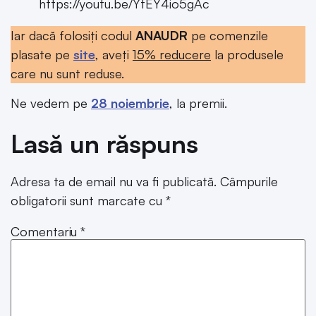
https://youtu.be/YtEY4io5gAc
Iar dacă folosiți codul
ANAUDR
pe comenzile
plasate pe
site
, aveți
15% reducere
la produsele
care nu sunt reduse.
Ne vedem pe
28 noiembrie
, la premii.
Lasă un răspuns
Adresa ta de email nu va fi publicată.
Câmpurile
obligatorii sunt marcate cu
*
Comentariu
*