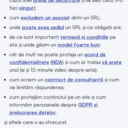
cazul unei
breșe de securitate
(mai ales când ți-o
faci
singur
);
cum
excludem un asociat
dintr-un SRL;
unde
poate avea sediul
un SRL și ce obligații are;
de ce sunt importanți
termenii și condițiile
pe
site și unde găsim un
model foarte bun
;
cât de mult ne poate proteja un
acord de
confidențialitate
(
NDA
) și cum ar trebui
să arate
unul (ai și 10 minute video despre asta);
cum scriem un
contract de consultanță
și cum
ne limităm răspunderea;
cum protejăm conținutul pe un site și cum
informăm persoanele despre
GDPR și
prelucrarea datelor
.
și altele care s-au strecurat.