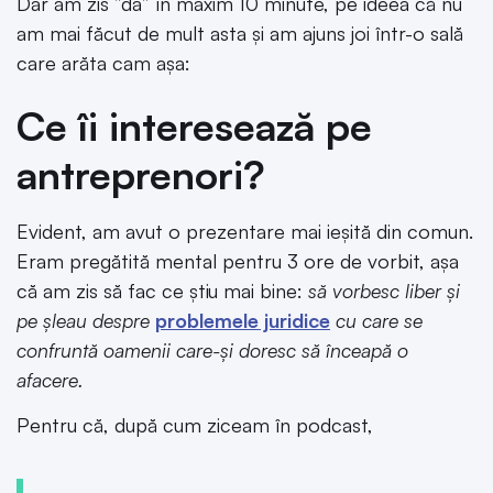
Dar am zis ”da” în maxim 10 minute, pe ideea că nu
am mai făcut de mult asta și am ajuns joi într-o sală
care arăta cam așa:
Ce îi interesează pe
antreprenori?
Evident, am avut o prezentare mai ieșită din comun.
Eram pregătită mental pentru 3 ore de vorbit, așa
că am zis să fac ce știu mai bine:
să vorbesc liber și
pe șleau despre
problemele juridice
cu care se
confruntă oamenii care-și doresc să înceapă o
afacere.
Pentru că, după cum ziceam în podcast,