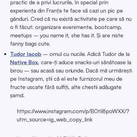
practic de a privi lucrurile, în special prin
experiența din Franța te face să cazi un pic pe
gânduri. Cred că nu există activitate pe care să nu
o fi făcut: organizare evenimente, bootcamp,
meetups – you name it, she has it. Și are niste
fanny bags cute.
Tudor Iacob
– omul cu nucile. Adică Tudor de la
Native Box
, care-ți aduce snacks-uri sănătoase la
birou – sau acasă sau oriunde. Dacă mă urmărești
pe Instagram, știi că el este furnizorul meu de
fructe uscate fără sulfiți, alte chestii adăugate
șamd.
https://www.instagram.com/p/B0tIi8poWXX/?
utm_source=ig_web_copy_link