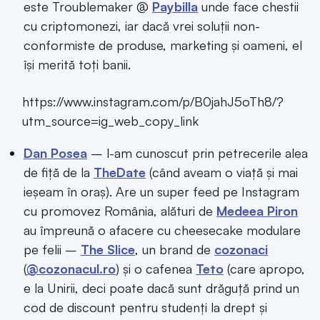
este Troublemaker @
Paybilla
unde face chestii
cu criptomonezi, iar dacă vrei soluții non-
conformiste de produse, marketing și oameni, el
își merită toți banii.
https://www.instagram.com/p/B0jahJ5oTh8/?
utm_source=ig_web_copy_link
Dan Posea
– l-am cunoscut prin petrecerile alea
de fiță de la
TheDate
(când aveam o viață și mai
ieșeam în oraș). Are un super feed pe Instagram
cu promovez România, alături de
Medeea Piron
au împreună o afacere cu cheesecake modulare
pe felii –
The Slice
, un brand de
cozonaci
(
@cozonacul.ro
) și o cafenea
Teto
(care apropo,
e la Unirii, deci poate dacă sunt drăguță prind un
cod de discount pentru studenți la drept și