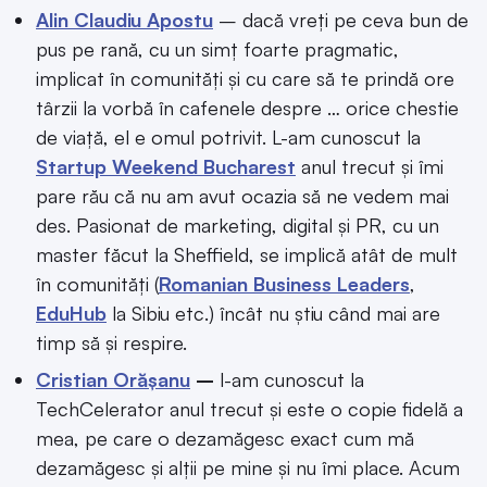
Alin Claudiu Apostu
– dacă vreți pe ceva bun de
pus pe rană, cu un simț foarte pragmatic,
implicat în comunități și cu care să te prindă ore
târzii la vorbă în cafenele despre … orice chestie
de viață, el e omul potrivit. L-am cunoscut la
Startup Weekend Bucharest
anul trecut și îmi
pare rău că nu am avut ocazia să ne vedem mai
des. Pasionat de marketing, digital și PR, cu un
master făcut la Sheffield, se implică atât de mult
în comunități (
Romanian Business Leaders
,
EduHub
la Sibiu etc.) încât nu știu când mai are
timp să și respire.
Cristian Orășanu
–
l-am cunoscut la
TechCelerator anul trecut și este o copie fidelă a
mea, pe care o dezamăgesc exact cum mă
dezamăgesc și alții pe mine și nu îmi place. Acum